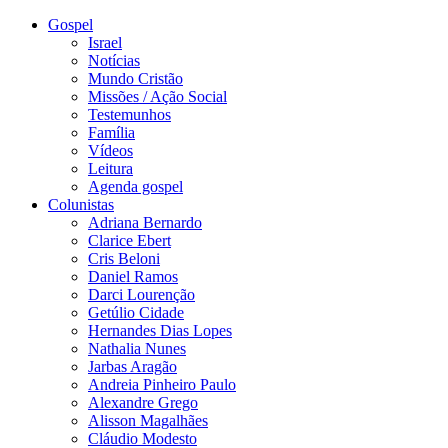
Gospel
Israel
Notícias
Mundo Cristão
Missões / Ação Social
Testemunhos
Família
Vídeos
Leitura
Agenda gospel
Colunistas
Adriana Bernardo
Clarice Ebert
Cris Beloni
Daniel Ramos
Darci Lourenção
Getúlio Cidade
Hernandes Dias Lopes
Nathalia Nunes
Jarbas Aragão
Andreia Pinheiro Paulo
Alexandre Grego
Alisson Magalhães
Cláudio Modesto