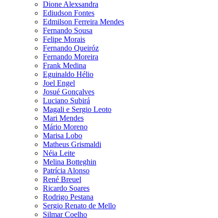
Dione Alexsandra
Ediudson Fontes
Edmilson Ferreira Mendes
Fernando Sousa
Felipe Morais
Fernando Queiróz
Fernando Moreira
Frank Medina
Eguinaldo Hélio
Joel Engel
Josué Gonçalves
Luciano Subirá
Magali e Sergio Leoto
Mari Mendes
Mário Moreno
Marisa Lobo
Matheus Grismaldi
Néia Leite
Melina Botteghin
Patrícia Alonso
René Breuel
Ricardo Soares
Rodrigo Pestana
Sergio Renato de Mello
Silmar Coelho