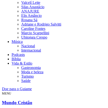
Valcelí Leite
Silas Anastácio
ANAJURE
Elis Amâncio
Rosana Sá
Adriane e Rodrigo Salvitti
Caroline Fontes
Marcio Scarpellini
Ubirajara Crespo
Música
Nacional
Internacional
Podcasts
Bíblia
Vida & Estilo
Gastronomia
Moda e beleza
Turismo
Saúde
Doe para o Guiame
MENU
Mundo Cristão