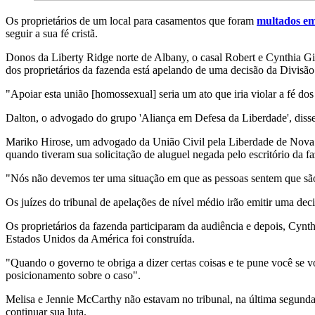
Os proprietários de um local para casamentos que foram
multados em
seguir a sua fé cristã.
Donos da Liberty Ridge norte de Albany, o casal Robert e Cynthia Gif
dos proprietários da fazenda está apelando de uma decisão da Divisão
"Apoiar esta união [homossexual] seria um ato que iria violar a fé d
Dalton, o advogado do grupo 'Aliança em Defesa da Liberdade', diss
Mariko Hirose, um advogado da União Civil pela Liberdade de Nova 
quando tiveram sua solicitação de aluguel negada pelo escritório da f
"Nós não devemos ter uma situação em que as pessoas sentem que são 
Os juízes do tribunal de apelações de nível médio irão emitir uma dec
Os proprietários da fazenda participaram da audiência e depois, Cynthi
Estados Unidos da América foi construída.
"Quando o governo te obriga a dizer certas coisas e te pune você se v
posicionamento sobre o caso".
Melisa e Jennie McCarthy não estavam no tribunal, na última segun
continuar sua luta.