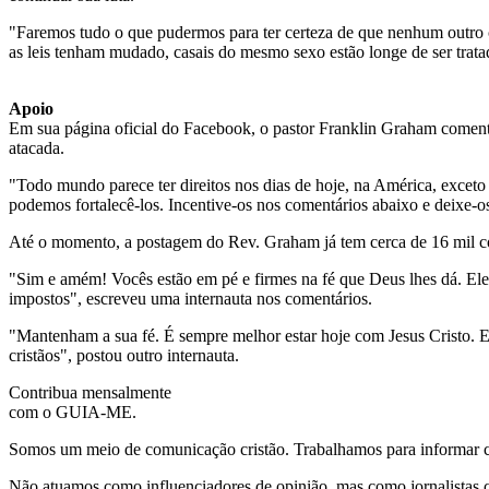
"Faremos tudo o que pudermos para ter certeza de que nenhum outro c
as leis tenham mudado, casais do mesmo sexo estão longe de ser tratad
Apoio
Em sua página oficial do Facebook, o pastor Franklin Graham comentou
atacada.
"Todo mundo parece ter direitos nos dias de hoje, na América, exceto
podemos fortalecê-los. Incentive-os nos comentários abaixo e deixe-os
Até o momento, a postagem do Rev. Graham já tem cerca de 16 mil com
"Sim e amém! Vocês estão em pé e firmes na fé que Deus lhes dá. Ele v
impostos", escreveu uma internauta nos comentários.
"Mantenham a sua fé. É sempre melhor estar hoje com Jesus Cristo. E
cristãos", postou outro internauta.
Contribua mensalmente
com o GUIA-ME.
Somos um meio de comunicação cristão. Trabalhamos para informar com
Não atuamos como influenciadores de opinião, mas como jornalistas 