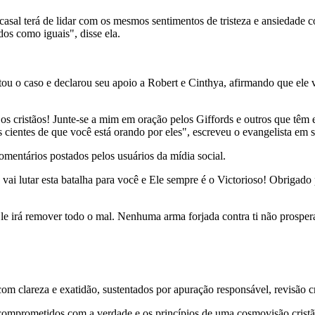
asal terá de lidar com os mesmos sentimentos de tristeza e ansiedade c
os como iguais", disse ela.
 o caso e declarou seu apoio a Robert e Cinthya, afirmando que ele vê
 os cristãos! Junte-se a mim em oração pelos Giffords e outros que têm 
 cientes de que você está orando por eles", escreveu o evangelista em 
entários postados pelos usuários da mídia social.
ai lutar esta batalha para você e Ele sempre é o Victorioso! Obrigado 
le irá remover todo o mal. Nenhuma arma forjada contra ti não prosper
 clareza e exatidão, sustentados por apuração responsável, revisão cri
comprometidos com a verdade e os princípios de uma cosmovisão cristã