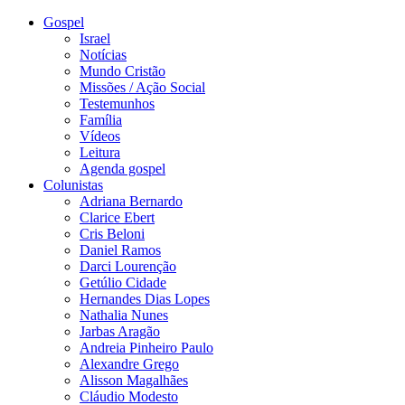
Gospel
Israel
Notícias
Mundo Cristão
Missões / Ação Social
Testemunhos
Família
Vídeos
Leitura
Agenda gospel
Colunistas
Adriana Bernardo
Clarice Ebert
Cris Beloni
Daniel Ramos
Darci Lourenção
Getúlio Cidade
Hernandes Dias Lopes
Nathalia Nunes
Jarbas Aragão
Andreia Pinheiro Paulo
Alexandre Grego
Alisson Magalhães
Cláudio Modesto