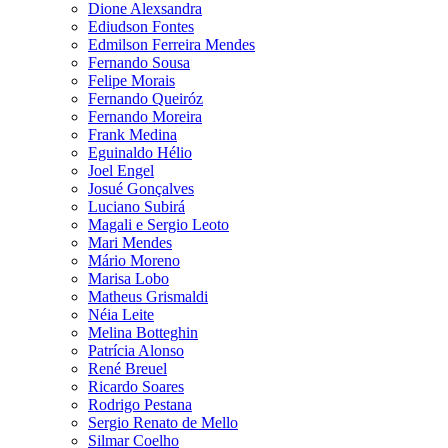
Dione Alexsandra
Ediudson Fontes
Edmilson Ferreira Mendes
Fernando Sousa
Felipe Morais
Fernando Queiróz
Fernando Moreira
Frank Medina
Eguinaldo Hélio
Joel Engel
Josué Gonçalves
Luciano Subirá
Magali e Sergio Leoto
Mari Mendes
Mário Moreno
Marisa Lobo
Matheus Grismaldi
Néia Leite
Melina Botteghin
Patrícia Alonso
René Breuel
Ricardo Soares
Rodrigo Pestana
Sergio Renato de Mello
Silmar Coelho