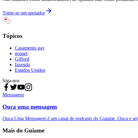
Torne-se um apoiador
Tópicos
Casamento gay
gospel
Gifford
fazenda
Estados Unidos
Siga-nos
Mensagem
Ouça uma mensagem
Ouça Uma Mensagem é um canal de podcasts do Guiame. Ouça e sej
Mais do Guiame