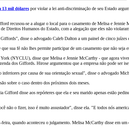
 13 mil dólares
por violar a lei anti-discriminação de seu Estado arg
ford recusou-se a alugar o local para o casamento de Melisa e Jennie M
 de Direitos Humanos do Estado, com a alegação que eles não violaram a
os Giffords", disse o advogado Caleb Dalton a um painel de cinco juíze
e que sua fé não lhes permite participar de um casamento que não seja
York (NYCLU), disse que Melisa e Jennie McCarthy - que agora vivem
azenda dos Giffords. Hirose argumentou que a empresa não pode ser isent
inferiores por causa de sua orientação sexual", disse o advogado Mich
isão sobre o caso dentro dos próximos dois meses.
a Gifford disse aos repórteres que ela e seu marido apenas estão pedind
ocê não o fizer, isso é muito assustador", disse ela. "E todos nós amer
da-feira, quando aconteceu o julgamento. Melisa McCarthy disse em 