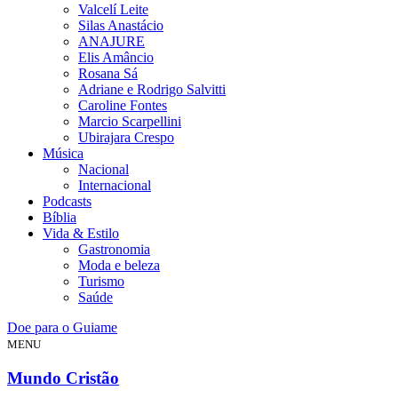
Valcelí Leite
Silas Anastácio
ANAJURE
Elis Amâncio
Rosana Sá
Adriane e Rodrigo Salvitti
Caroline Fontes
Marcio Scarpellini
Ubirajara Crespo
Música
Nacional
Internacional
Podcasts
Bíblia
Vida & Estilo
Gastronomia
Moda e beleza
Turismo
Saúde
Doe para o Guiame
MENU
Mundo Cristão