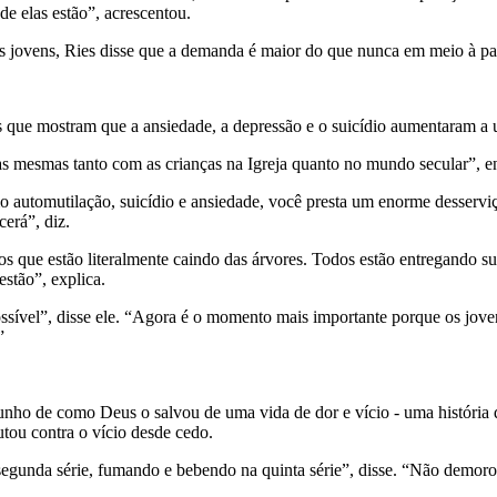
e elas estão”, acrescentou.
 jovens, Ries disse que a demanda é maior do que nunca em meio à p
s que mostram que a ansiedade, a depressão e o suicídio aumentaram a 
 as mesmas tanto com as crianças na Igreja quanto no mundo secular”, e
 automutilação, suicídio e ansiedade, você presta um enorme desserviç
cerá”, diz.
os que estão literalmente caindo das árvores. Todos estão entregando s
estão”, explica.
ssível”, disse ele. “Agora é o momento mais importante porque os jov
”
nho de como Deus o salvou de uma vida de dor e vício - uma história 
utou contra o vício desde cedo.
egunda série, fumando e bebendo na quinta série”, disse. “Não demorou