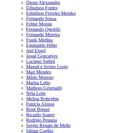
Dione Alexsandra
Ediudson Fontes
Edmilson Ferreira Mendes
Fernando Sousa
Felipe Morais
Fernando Queiróz
Fernando Moreira
Frank Medina
Eguinaldo Hélio
Joel Engel
Josué Gonçalves
Luciano Subirá
Magali e Sergio Leoto
Mari Mendes
Mário Moreno
Marisa Lobo
Matheus Grismaldi
Néia Leite
Melina Botteghin
Patrícia Alonso
René Breuel
Ricardo Soares
Rodrigo Pestana
Sergio Renato de Mello
Silmar Coelho