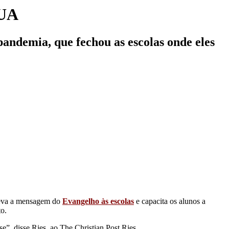
EUA
pandemia, que fechou as escolas onde eles
leva a mensagem do
Evangelho às escolas
e capacita os alunos a
to.
”, disse Ries, ao The Christian Post Ries