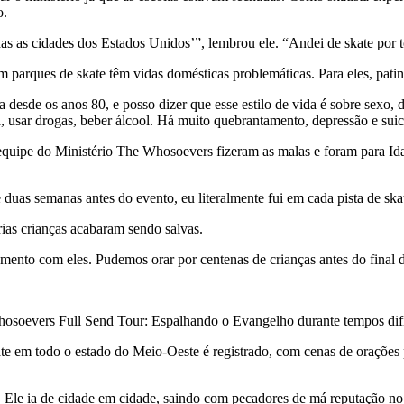
o.
s as cidades dos Estados Unidos’”, lembrou ele. “Andei de skate por to
 parques de skate têm vidas domésticas problemáticas. Para eles, patina
 desde os anos 80, e posso dizer que esse estilo de vida é sobre sexo, 
usar drogas, beber álcool. Há muito quebrantamento, depressão e suicí
equipe do Ministério The Whosoevers fizeram as malas e foram para I
duas semanas antes do evento, eu literalmente fui em cada pista de skate
rias crianças acabaram sendo salvas.
ento com eles. Pudemos orar por centenas de crianças antes do final d
oevers Full Send Tour: Espalhando o Evangelho durante tempos difíce
te em todo o estado do Meio-Oeste é registrado, com cenas de orações
us, Ele ia de cidade em cidade, saindo com pecadores de má reputação n