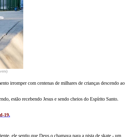
vers)
mento irromper com centenas de milhares de crianças descendo ao
endo, estão recebendo Jesus e sendo cheios do Espírito Santo.
d-19
.
ente, ele sentiu que Deus o chamava para a pista de skate - um