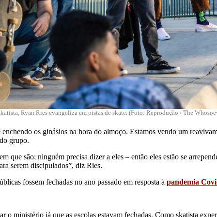
katista, Ryan Ries evangeliza em pistas de skate. (Foto: Reprodução / The Whosoe
s e enchendo os ginásios na hora do almoço. Estamos vendo um reaviva
 do grupo.
m que são; ninguém precisa dizer a eles – então eles estão se arrepend
ara serem discipulados”, diz Ries.
 públicas fossem fechadas no ano passado em resposta à
pandemia Covi
o ministério já que as escolas estavam fechadas. Como skatista experi