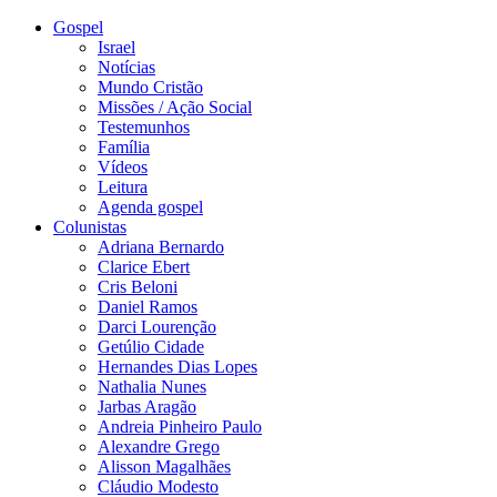
Gospel
Israel
Notícias
Mundo Cristão
Missões / Ação Social
Testemunhos
Família
Vídeos
Leitura
Agenda gospel
Colunistas
Adriana Bernardo
Clarice Ebert
Cris Beloni
Daniel Ramos
Darci Lourenção
Getúlio Cidade
Hernandes Dias Lopes
Nathalia Nunes
Jarbas Aragão
Andreia Pinheiro Paulo
Alexandre Grego
Alisson Magalhães
Cláudio Modesto