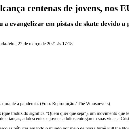
alcança centenas de jovens, nos 
a evangelizar em pistas de skate devido a 
nda-feira, 22 de março de 2021 às 17:18
s durante a pandemia. (Foto: Reprodução / The Whosoevers)
s (que traduzido significa “Quem quer que seja”), um movimento que 
de crianças, adolescentes e jovens adultos entregarem suas vidas a Cris
colas públicas em todo o mundo por meio de nossa turnê Kill the Noise