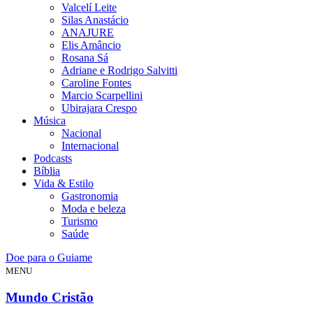
Valcelí Leite
Silas Anastácio
ANAJURE
Elis Amâncio
Rosana Sá
Adriane e Rodrigo Salvitti
Caroline Fontes
Marcio Scarpellini
Ubirajara Crespo
Música
Nacional
Internacional
Podcasts
Bíblia
Vida & Estilo
Gastronomia
Moda e beleza
Turismo
Saúde
Doe para o Guiame
MENU
Mundo Cristão