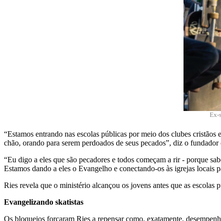
Ex-s
“Estamos entrando nas escolas públicas por meio dos clubes cristão
chão, orando para serem perdoados de seus pecados”, diz o fundador
“Eu digo a eles que são pecadores e todos começam a rir - porque sabe
Estamos dando a eles o Evangelho e conectando-os às igrejas locais p
Ries revela que o ministério alcançou os jovens antes que as escolas
Evangelizando skatistas
Os bloqueios forçaram Ries a repensar como, exatamente, desempenhar 