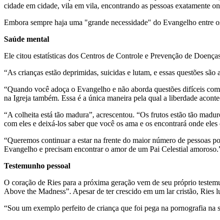
cidade em cidade, vila em vila, encontrando as pessoas exatamente ond
Embora sempre haja uma "grande necessidade" do Evangelho entre os
Saúde mental
Ele citou estatísticas dos Centros de Controle e Prevenção de Doença
“As crianças estão deprimidas, suicidas e lutam, e essas questões são
“Quando você adoça o Evangelho e não aborda questões difíceis como
na Igreja também. Essa é a única maneira pela qual a liberdade aconte
“A colheita está tão madura”, acrescentou. “Os frutos estão tão madur
com eles e deixá-los saber que você os ama e os encontrará onde eles 
“Queremos continuar a estar na frente do maior número de pessoas po
Evangelho e precisam encontrar o amor de um Pai Celestial amoroso.
Testemunho pessoal
O coração de Ries para a próxima geração vem de seu próprio testemu
Above the Madness”. Apesar de ter crescido em um lar cristão, Ries l
“Sou um exemplo perfeito de criança que foi pega na pornografia na s