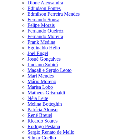
Dione Alexsandra
Ediudson Fontes
Edmilson Ferreira Mendes
Fernando Sousa
Felipe Morais
Fernando Queiróz
Fernando Moreira
Frank Medina
Eguinaldo Hélio
Joel Engel
Josué Gonçalves
Luciano Subirá
Magali e Sergio Leoto
Mari Mendes
Mário Moreno
Marisa Lobo
Matheus Grismaldi
Néia Leite
Melina Botteghin
Patrícia Alonso
René Breuel
Ricardo Soares
Rodrigo Pestana
Sergio Renato de Mello
Silmar Coelho