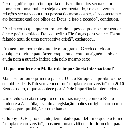
“Isso significa que não importa quais sentimentos sexuais um
homem ou uma mulher esteja experimentando, se eles tiverem
relações sexuais com uma pessoa do mesmo sexo, eles cometem o
ato homossexual aos olhos de Deus, e isso é pecado”, continuou.
“Assim como qualquer outro pecado, a pessoa pode se arrepender
dele e pedir perdão a Deus e pedir a Ele forças para vencer. Estou
falando aqui de uma perspectiva cristã”, esclareceu.
Em nenhum momento durante o programa, Grech convidou
qualquer ouvinte para fazer terapia ou encorajou alguém a obter
ajuda para a atração indesejada pelo mesmo sexo.
‘O que acontece em Malta é de importância internacional’
Malta se tornou o primeiro país da União Europeia a proibir o que
os lobbies LGBT descrevem como “terapia de conversão” em 2016.
Sendo assim, o que acontece por lá é de importância internacional.
Um efeito cascata se seguiu com outras nações, como o Reino
Unido e a Austrália, usando a legislação maltesa original como um
modelo para proibições semelhantes.
O lobby LGBT, no entanto, tem lutado para definir o que é o termo
“terapia de conversão”, mas nenhuma evidência foi fornecida para