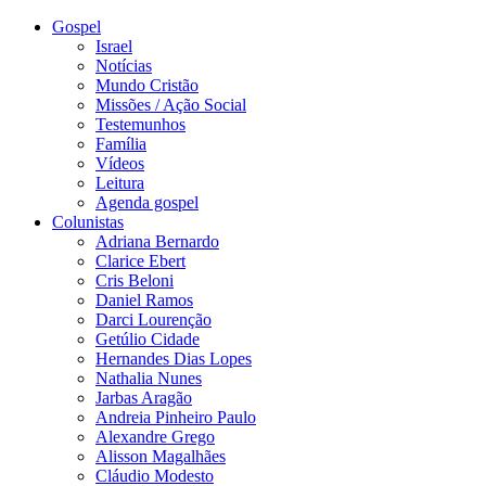
Gospel
Israel
Notícias
Mundo Cristão
Missões / Ação Social
Testemunhos
Família
Vídeos
Leitura
Agenda gospel
Colunistas
Adriana Bernardo
Clarice Ebert
Cris Beloni
Daniel Ramos
Darci Lourenção
Getúlio Cidade
Hernandes Dias Lopes
Nathalia Nunes
Jarbas Aragão
Andreia Pinheiro Paulo
Alexandre Grego
Alisson Magalhães
Cláudio Modesto