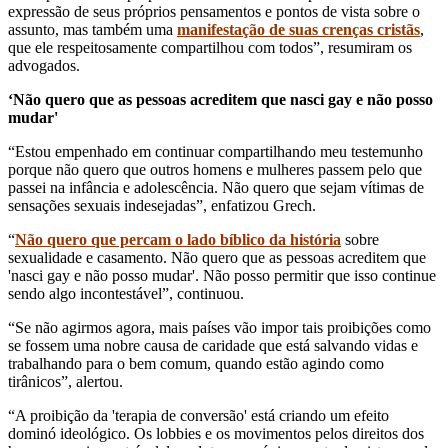
expressão de seus próprios pensamentos e pontos de vista sobre o
assunto, mas também uma
manifestação de suas crenças cristãs
,
que ele respeitosamente compartilhou com todos”, resumiram os
advogados.
‘Não quero que as pessoas acreditem que nasci gay e não posso
mudar'
“Estou empenhado em continuar compartilhando meu testemunho
porque não quero que outros homens e mulheres passem pelo que
passei na infância e adolescência. Não quero que sejam vítimas de
sensações sexuais indesejadas”, enfatizou Grech.
“
Não quero que percam o lado bíblico da história
sobre
sexualidade e casamento. Não quero que as pessoas acreditem que
'nasci gay e não posso mudar'. Não posso permitir que isso continue
sendo algo incontestável”, continuou.
“Se não agirmos agora, mais países vão impor tais proibições como
se fossem uma nobre causa de caridade que está salvando vidas e
trabalhando para o bem comum, quando estão agindo como
tirânicos”, alertou.
“A proibição da 'terapia de conversão' está criando um efeito
dominó ideológico. Os lobbies e os movimentos pelos direitos dos