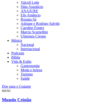
Valcelí Leite
Silas Anastácio
ANAJURE
Elis Amâncio
Rosana Sá
Adriane e Rodrigo Salvitti
Caroline Fontes
Marcio Scarpellini
Ubirajara Crespo
Música
Nacional
Internacional
Podcasts
Bíblia
Vida & Estilo
Gastronomia
Moda e beleza
Turismo
Saúde
Doe para o Guiame
MENU
Mundo Cristão