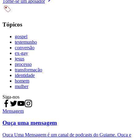
Torne-se um apoiador
Tópicos
gospel
testemunho
conversão
ex-gay
jesus
processo
transformação
identidade
homem
mulher
Siga-nos
Mensagem
Ouça uma mensagem
Ouça Uma Mensagem é um canal de podcasts do Guiame. Ouça e