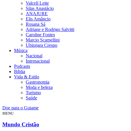
Valcelí Leite
Silas Anastácio
ANAJURE
Elis Amâncio
Rosana Sá
Adriane e Rodrigo Salvitti
Caroline Fontes
Marcio Scarpellini
Ubirajara Crespo
Música
Nacional
Internacional
Podcasts
Bíblia
Vida & Estilo
Gastronomia
Moda e beleza
Turismo
Saúde
Doe para o Guiame
MENU
Mundo Cristão