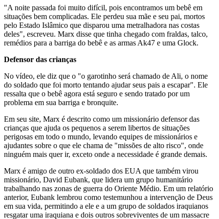
"A noite passada foi muito difícil, pois encontramos um bebê em
situações bem complicadas. Ele perdeu sua mãe e seu pai, mortos
pelo Estado Islâmico que disparou uma metralhadora nas costas
deles", escreveu. Marx disse que tinha chegado com fraldas, talco,
remédios para a barriga do bebê e as armas Ak47 e uma Glock.
Defensor das crianças
No vídeo, ele diz que o "o garotinho será chamado de Ali, o nome
do soldado que foi morto tentando ajudar seus pais a escapar". Ele
ressalta que o bebê agora está seguro e sendo tratado por um
problema em sua barriga e bronquite.
Em seu site, Marx é descrito como um missionário defensor das
crianças que ajuda os pequenos a serem libertos de situações
perigosas em todo o mundo, levando equipes de missionários e
ajudantes sobre o que ele chama de "missões de alto risco", onde
ninguém mais quer ir, exceto onde a necessidade é grande demais.
Marx é amigo de outro ex-soldado dos EUA que também virou
missionário, David Eubank, que lidera um grupo humanitário
trabalhando nas zonas de guerra do Oriente Médio. Em um relatório
anterior, Eubank lembrou como testemunhou a intervenção de Deus
em sua vida, permitindo a ele e a um grupo de soldados iraquianos
resgatar uma iraquiana e dois outros sobreviventes de um massacre