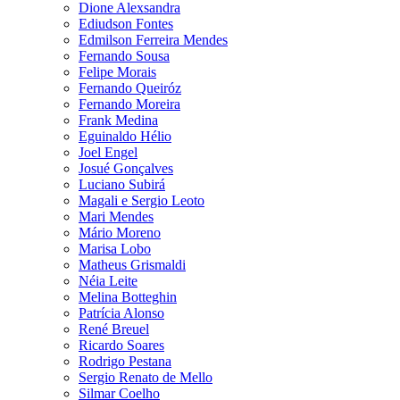
Dione Alexsandra
Ediudson Fontes
Edmilson Ferreira Mendes
Fernando Sousa
Felipe Morais
Fernando Queiróz
Fernando Moreira
Frank Medina
Eguinaldo Hélio
Joel Engel
Josué Gonçalves
Luciano Subirá
Magali e Sergio Leoto
Mari Mendes
Mário Moreno
Marisa Lobo
Matheus Grismaldi
Néia Leite
Melina Botteghin
Patrícia Alonso
René Breuel
Ricardo Soares
Rodrigo Pestana
Sergio Renato de Mello
Silmar Coelho