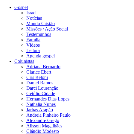
Gospel
Israel
Notícias
Mundo Cristão
Missões / Ação Social
Testemunhos
Família
Vídeos
Leitura
Agenda gospel
Colunistas
Adriana Bernardo
Clarice Ebert
Cris Beloni
Daniel Ramos
Darci Lourenção
Getúlio Cidade
Hernandes Dias Lopes
Nathalia Nunes
Jarbas Aragão
Andreia Pinheiro Paulo
Alexandre Grego
Alisson Magalhães
Cláudio Modesto