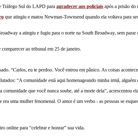
e Tráfego Sul do LAPD para
agradecer aos policiais
após a prisão do 
ro
que atingiu e matou Newman-Townsend quando ela voltava para seu ca
Broadway a atingiu e fugiu para o norte na South Broadway, sem para
e comparecer ao tribunal em 25 de janeiro.
sado. “Carlos, eu te perdoo. Você entrou em pânico. As coisas acontece
utados: “A comunidade está aqui homenageando minha irmã, alguém 
comunidade que você nunca soube, até a morte dela”, acrescentou ela
mãe era uma mulher fenomenal. O amor é um verbo - as pessoas se esque
ro online para “celebrar e honrar” sua vida.