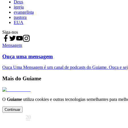
Deus
igreja
evangelista
pastora
EUA
Siga-nos
Mensagem
Ouça uma mensagem
Ouça Uma Mensagem é um canal de podcasts do Guiame. Ouça e sej
Mais do Guiame
O
Guiame
utiliza cookies e outras tecnologias semelhantes para melh
Continuar