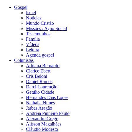
Gospel
Israel
Notícias
Mundo Cristão
Missões / Ação Social
Testemunhos
Família
Vídeos
Leitura
Agenda gospel
Colunistas
Adriana Bernardo
Clarice Ebert
Cris Beloni
Daniel Ramos
Darci Lourenção
Getúlio Cidade
Hernandes Dias Lopes
Nathalia Nunes
Jarbas Aragão
Andreia Pinheiro Paulo
Alexandre Grego
Alisson Magalhães
Cláudio Modesto