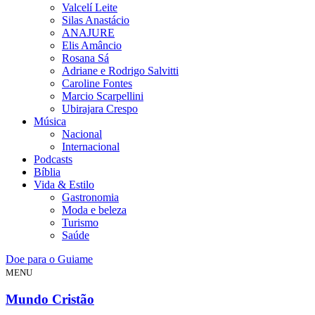
Valcelí Leite
Silas Anastácio
ANAJURE
Elis Amâncio
Rosana Sá
Adriane e Rodrigo Salvitti
Caroline Fontes
Marcio Scarpellini
Ubirajara Crespo
Música
Nacional
Internacional
Podcasts
Bíblia
Vida & Estilo
Gastronomia
Moda e beleza
Turismo
Saúde
Doe para o Guiame
MENU
Mundo Cristão