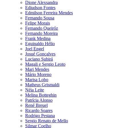
Dione Alexsandra
Ediudson Fontes
Edmilson Ferreira Mendes
Fernando Sousa
Felipe Morais
Fernando Queiróz
Fernando Moreira
Frank Medina
Eguinaldo Hélio
Joel Engel
Josué Gonçalves
Luciano Subirá
Magali e Sergio Leoto
Mari Mendes
Mário Moreno
Marisa Lobo
Matheus Grismaldi
Néia Leite
Melina Botteghin
Patrícia Alonso
René Breuel
Ricardo Soares
Rodrigo Pestana
Sergio Renato de Mello
Silmar Coelho