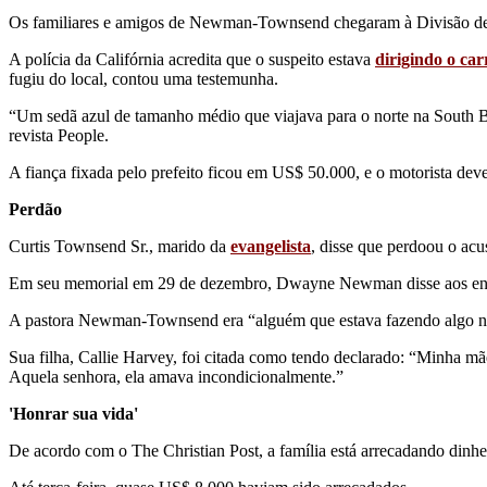
Os familiares e amigos de Newman-Townsend chegaram à Divisão d
A polícia da Califórnia acredita que o suspeito estava
dirigindo o car
fugiu do local, contou uma testemunha.
“Um sedã azul de tamanho médio que viajava para o norte na South 
revista People.
A fiança fixada pelo prefeito ficou em US$ 50.000, e o motorista dev
Perdão
Curtis Townsend Sr., marido da
evangelista
, disse que perdoou o acu
Em seu memorial em 29 de dezembro, Dwayne Newman disse aos enl
A pastora Newman-Townsend era “alguém que estava fazendo algo na 
Sua filha, Callie Harvey, foi citada como tendo declarado: “Minha 
Aquela senhora, ela amava incondicionalmente.”
'Honrar sua vida'
De acordo com o The Christian Post, a família está arrecadando dinhei