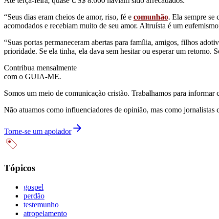
Até terça-feira, quase US$ 8.000 haviam sido arrecadados.
“Seus dias eram cheios de amor, riso, fé e
comunhão
. Ela sempre se 
acomodados e recebiam muito de seu amor. Altruísta é um eufemismo”
“Suas portas permaneceram abertas para família, amigos, filhos adoti
prioridade. Se ela tinha, ela dava sem hesitar ou esperar um retorno. S
Contribua mensalmente
com o GUIA-ME.
Somos um meio de comunicação cristão. Trabalhamos para informar com
Não atuamos como influenciadores de opinião, mas como jornalistas 
Torne-se um apoiador
Tópicos
gospel
perdão
testemunho
atropelamento