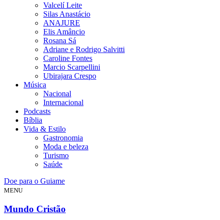
Valcelí Leite
Silas Anastácio
ANAJURE
Elis Amâncio
Rosana Sá
Adriane e Rodrigo Salvitti
Caroline Fontes
Marcio Scarpellini
Ubirajara Crespo
Música
Nacional
Internacional
Podcasts
Bíblia
Vida & Estilo
Gastronomia
Moda e beleza
Turismo
Saúde
Doe para o Guiame
MENU
Mundo Cristão