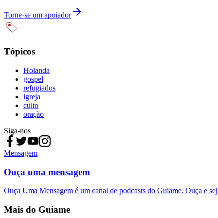
Torne-se um apoiador
Tópicos
Holanda
gospel
refugiados
igreja
culto
oração
Siga-nos
Mensagem
Ouça uma mensagem
Ouça Uma Mensagem é um canal de podcasts do Guiame. Ouça e sej
Mais do Guiame