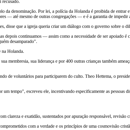
i recusado.
plo da denominação. Por lei, a polícia da Holanda é proibida de entrar e
res — até mesmo de outras congregações — e é a garantia de impedir a
, disse que a igreja queria criar um diálogo com o governo sobre o dil
mas depois continuamos — assim como a necessidade de ser apoiado é co
nguém desamparado".
e na Holanda.
 por sua membresia, sua liderança e por 400 outras crianças também am
ndo de voluntários para participarem do culto. Theo Hettema, o preside
 um tempo", escreveu ele, incentivando especificamente as pessoas disp
 clareza e exatidão, sustentados por apuração responsável, revisão cri
comprometidos com a verdade e os princípios de uma cosmovisão cristã