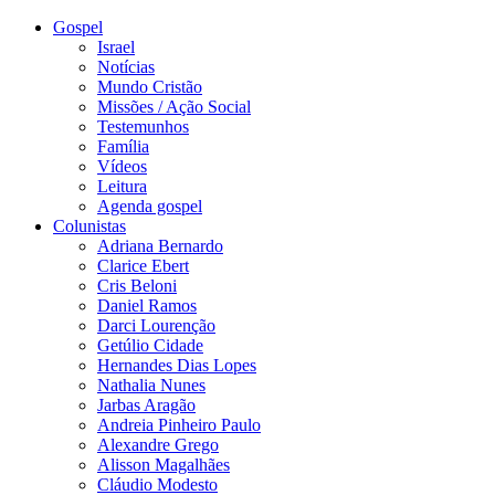
Gospel
Israel
Notícias
Mundo Cristão
Missões / Ação Social
Testemunhos
Família
Vídeos
Leitura
Agenda gospel
Colunistas
Adriana Bernardo
Clarice Ebert
Cris Beloni
Daniel Ramos
Darci Lourenção
Getúlio Cidade
Hernandes Dias Lopes
Nathalia Nunes
Jarbas Aragão
Andreia Pinheiro Paulo
Alexandre Grego
Alisson Magalhães
Cláudio Modesto