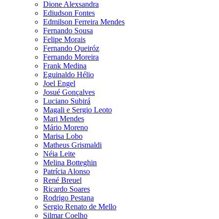
Dione Alexsandra
Ediudson Fontes
Edmilson Ferreira Mendes
Fernando Sousa
Felipe Morais
Fernando Queiróz
Fernando Moreira
Frank Medina
Eguinaldo Hélio
Joel Engel
Josué Gonçalves
Luciano Subirá
Magali e Sergio Leoto
Mari Mendes
Mário Moreno
Marisa Lobo
Matheus Grismaldi
Néia Leite
Melina Botteghin
Patrícia Alonso
René Breuel
Ricardo Soares
Rodrigo Pestana
Sergio Renato de Mello
Silmar Coelho