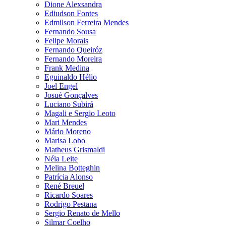
Dione Alexsandra
Ediudson Fontes
Edmilson Ferreira Mendes
Fernando Sousa
Felipe Morais
Fernando Queiróz
Fernando Moreira
Frank Medina
Eguinaldo Hélio
Joel Engel
Josué Gonçalves
Luciano Subirá
Magali e Sergio Leoto
Mari Mendes
Mário Moreno
Marisa Lobo
Matheus Grismaldi
Néia Leite
Melina Botteghin
Patrícia Alonso
René Breuel
Ricardo Soares
Rodrigo Pestana
Sergio Renato de Mello
Silmar Coelho