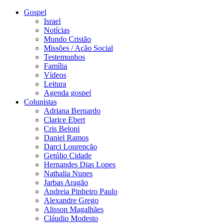
Gospel
Israel
Notícias
Mundo Cristão
Missões / Ação Social
Testemunhos
Família
Vídeos
Leitura
Agenda gospel
Colunistas
Adriana Bernardo
Clarice Ebert
Cris Beloni
Daniel Ramos
Darci Lourenção
Getúlio Cidade
Hernandes Dias Lopes
Nathalia Nunes
Jarbas Aragão
Andreia Pinheiro Paulo
Alexandre Grego
Alisson Magalhães
Cláudio Modesto