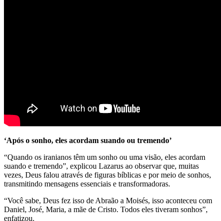
‘Após o sonho, eles acordam suando ou tremendo’
“Quando os iranianos têm um sonho ou uma visão, eles acordam
suando e tremendo”, explicou Lazarus ao observar que, muitas
vezes, Deus falou através de figuras bíblicas e por meio de sonhos,
transmitindo mensagens essenciais e transformadoras.
“Você sabe, Deus fez isso de Abraão a Moisés, isso aconteceu com
Daniel, José, Maria, a mãe de Cristo. Todos eles tiveram sonhos”,
enfatizou.