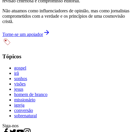
revisão criteriosa e compromisso editorial.
Não atuamos como influenciadores de opinião, mas como jornalistas
comprometidos com a verdade e os princípios de uma cosmovisão
cristã.
Torne-se um apoiador
Tópicos
gospel
irã
sonhos
visões
jesus
homem de branco
missionário
igreja
conversão
sobrenatural
Siga-nos