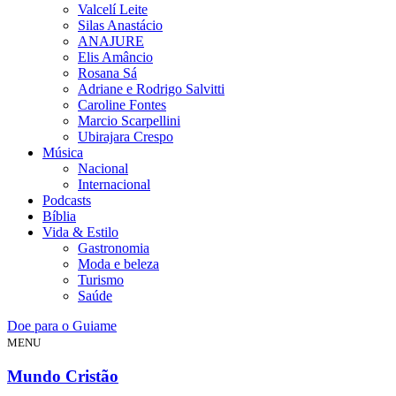
Valcelí Leite
Silas Anastácio
ANAJURE
Elis Amâncio
Rosana Sá
Adriane e Rodrigo Salvitti
Caroline Fontes
Marcio Scarpellini
Ubirajara Crespo
Música
Nacional
Internacional
Podcasts
Bíblia
Vida & Estilo
Gastronomia
Moda e beleza
Turismo
Saúde
Doe para o Guiame
MENU
Mundo Cristão