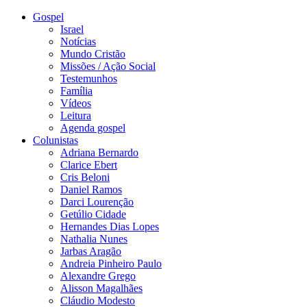
Gospel
Israel
Notícias
Mundo Cristão
Missões / Ação Social
Testemunhos
Família
Vídeos
Leitura
Agenda gospel
Colunistas
Adriana Bernardo
Clarice Ebert
Cris Beloni
Daniel Ramos
Darci Lourenção
Getúlio Cidade
Hernandes Dias Lopes
Nathalia Nunes
Jarbas Aragão
Andreia Pinheiro Paulo
Alexandre Grego
Alisson Magalhães
Cláudio Modesto