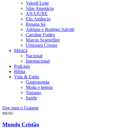
Valcelí Leite
Silas Anastácio
ANAJURE
Elis Amâncio
Rosana Sá
Adriane e Rodrigo Salvitti
Caroline Fontes
Marcio Scarpellini
Ubirajara Crespo
Música
Nacional
Internacional
Podcasts
Bíblia
Vida & Estilo
Gastronomia
Moda e beleza
Turismo
Saúde
Doe para o Guiame
MENU
Mundo Cristão