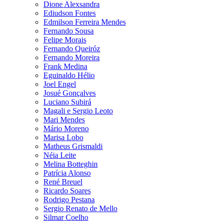
Dione Alexsandra
Ediudson Fontes
Edmilson Ferreira Mendes
Fernando Sousa
Felipe Morais
Fernando Queiróz
Fernando Moreira
Frank Medina
Eguinaldo Hélio
Joel Engel
Josué Gonçalves
Luciano Subirá
Magali e Sergio Leoto
Mari Mendes
Mário Moreno
Marisa Lobo
Matheus Grismaldi
Néia Leite
Melina Botteghin
Patrícia Alonso
René Breuel
Ricardo Soares
Rodrigo Pestana
Sergio Renato de Mello
Silmar Coelho