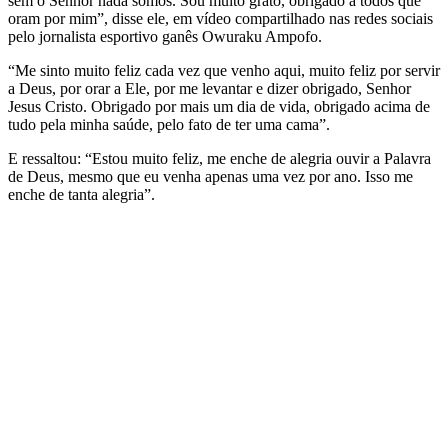
sem o Senhor nada somos. Sou muito grato, obrigado a todos que
oram por mim”, disse ele, em vídeo compartilhado nas redes sociais
pelo jornalista esportivo ganês Owuraku Ampofo.
“Me sinto muito feliz cada vez que venho aqui, muito feliz por servir
a Deus, por orar a Ele, por me levantar e dizer obrigado, Senhor
Jesus Cristo. Obrigado por mais um dia de vida, obrigado acima de
tudo pela minha saúde, pelo fato de ter uma cama”.
E ressaltou: “Estou muito feliz, me enche de alegria ouvir a Palavra
de Deus, mesmo que eu venha apenas uma vez por ano. Isso me
enche de tanta alegria”.