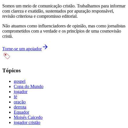
Somos um meio de comunicação cristão. Trabalhamos para informar
com clareza e exatidão, sustentados por apuração responsável,
revisão criteriosa e compromisso editorial.
Não atuamos como influenciadores de opinião, mas como jornalistas
comprometidos com a verdade e os princípios de uma cosmovisão
cristã.
Torne-se um apoiador
Tópicos
gospel
Copa do Mundo
jogador
fé
oração
derrota
Equador
Moisés Caicedo
jogador cristão