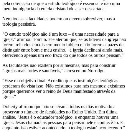
pela convicção de que o estudo teológico é essencial e não uma
mera indulgência da era da cristandade a ser descartada.
Nem todas as faculdades podem ou devem sobreviver, mas a
teologia persistirá.
"O estudo teológico não é um luxo – é uma necessidade para a
igreja," afirmou Tomlin. Ele alertou que, se os líderes da igreja não
forem treinados em discernimento bíblico e não forem capazes de
distinguir entre bom e mau ensino, "a igreja declinará ainda mais,
oferecendo apenas um eco fraco do que todos os outros pensam."
As faculdades não existem por si mesmas, mas para construir
“igrejas mais fortes e saudáveis,” acrescentou Norridge.
“Esse é o objetivo final. Acredito que as instituições teológicas
perderam de vista isso. Não existimos para nós mesmos; existimos
porque queremos ver o reino de Deus manifestado através da
igreja.”
Doherty afirmou que não se levanta todos os dias motivado a
preservar o número de faculdades no Reino Unido. Em última
análise, "Jesus é o educador teológico, e enquanto houver uma
igreja, Jesus chamará as pessoas para pensar nele e conhecê-lo. E
enquanto isso estiver acontecendo, a teologia estará acontecendo."