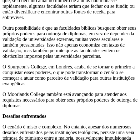
que, se o declínio atual no número de alunos não mudasse
rapidamente, algumas faculdades teriam que fechar ou se fundir, ou
então diversificar e encontrar outras fontes de receita para
sobreviver.
Outra possibilidade é que as faculdades bíblicas busquem obter seus
próprios poderes para outorga de diplomas, em vez de depender da
validação de universidades externas, muitas vezes seculares e
também pressionadas. Isso não apenas economiza em taxas de
validação, mas também permite que as faculdades evitem os
obstáculos impostos pelas universidades parceiras.
O Spurgeon's College, em Londres, acaba de se tornar o primeiro a
conquistar esses poderes, o que pode transformar o cenário se
começar a atuar como parceiro de validação para outras instituições
evangélicas.
O Moorlands College também está avançando para atender aos
requisitos necessários para obter seus próprios poderes de outorga de
diplomas.
Desafios enfrentados
O cenário é misto e complexo. No entanto, apesar dos numerosos
desafios enfrentados pelas instituições teológicas, persiste uma veia
teimosa de otimismo entre a maioria, possivelmente impulsionada