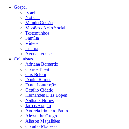
Gospel
Israel
Notícias
Mundo Cristão
Missões / Ação Social
Testemunhos
Família
Vídeos
Leitura
Agenda gospel
Colunistas
Adriana Bernardo
Clarice Ebert
Cris Beloni
Daniel Ramos
Darci Lourenção
Getúlio Cidade
Hernandes Dias Lopes
Nathalia Nunes
Jarbas Aragão
Andreia Pinheiro Paulo
Alexandre Grego
Alisson Magalhães
Cláudio Modesto