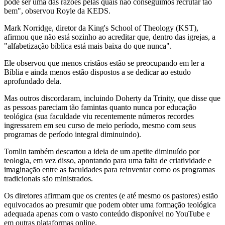
pode ser uma das razões pelas quais não conseguimos recrutar tão
bem", observou Royle da KEDS.
Mark Norridge, diretor da King's School of Theology (KST),
afirmou que não está sozinho ao acreditar que, dentro das igrejas, a
"alfabetização bíblica está mais baixa do que nunca".
Ele observou que menos cristãos estão se preocupando em ler a
Bíblia e ainda menos estão dispostos a se dedicar ao estudo
aprofundado dela.
Mas outros discordaram, incluindo Doherty da Trinity, que disse que
as pessoas pareciam tão famintas quanto nunca por educação
teológica (sua faculdade viu recentemente números recordes
ingressarem em seu curso de meio período, mesmo com seus
programas de período integral diminuindo).
Tomlin também descartou a ideia de um apetite diminuído por
teologia, em vez disso, apontando para uma falta de criatividade e
imaginação entre as faculdades para reinventar como os programas
tradicionais são ministrados.
Os diretores afirmam que os crentes (e até mesmo os pastores) estão
equivocados ao presumir que podem obter uma formação teológica
adequada apenas com o vasto conteúdo disponível no YouTube e
em outras plataformas online.