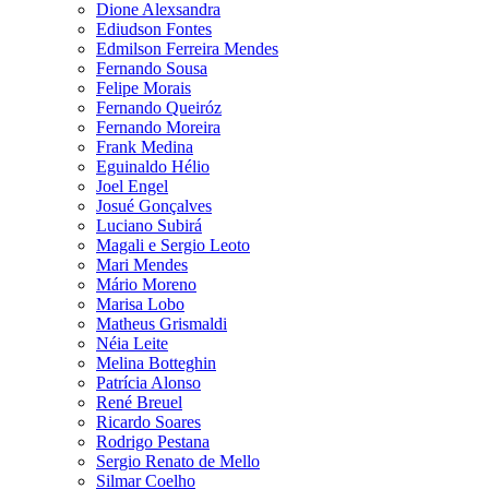
Dione Alexsandra
Ediudson Fontes
Edmilson Ferreira Mendes
Fernando Sousa
Felipe Morais
Fernando Queiróz
Fernando Moreira
Frank Medina
Eguinaldo Hélio
Joel Engel
Josué Gonçalves
Luciano Subirá
Magali e Sergio Leoto
Mari Mendes
Mário Moreno
Marisa Lobo
Matheus Grismaldi
Néia Leite
Melina Botteghin
Patrícia Alonso
René Breuel
Ricardo Soares
Rodrigo Pestana
Sergio Renato de Mello
Silmar Coelho