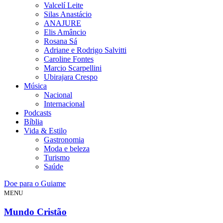
Valcelí Leite
Silas Anastácio
ANAJURE
Elis Amâncio
Rosana Sá
Adriane e Rodrigo Salvitti
Caroline Fontes
Marcio Scarpellini
Ubirajara Crespo
Música
Nacional
Internacional
Podcasts
Bíblia
Vida & Estilo
Gastronomia
Moda e beleza
Turismo
Saúde
Doe para o Guiame
MENU
Mundo Cristão