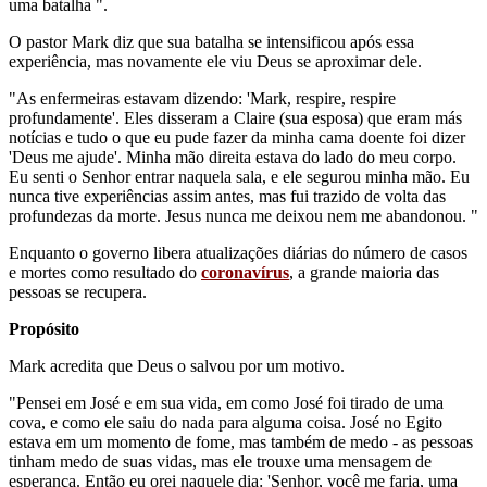
uma batalha ".
O pastor Mark diz que sua batalha se intensificou após essa
experiência, mas novamente ele viu Deus se aproximar dele.
"As enfermeiras estavam dizendo: 'Mark, respire, respire
profundamente'. Eles disseram a Claire (sua esposa) que eram más
notícias e tudo o que eu pude fazer da minha cama doente foi dizer
'Deus me ajude'. Minha mão direita estava do lado do meu corpo.
Eu senti o Senhor entrar naquela sala, e ele segurou minha mão. Eu
nunca tive experiências assim antes, mas fui trazido de volta das
profundezas da morte. Jesus nunca me deixou nem me abandonou. "
Enquanto o governo libera atualizações diárias do número de casos
e mortes como resultado do
coronavírus
, a grande maioria das
pessoas se recupera.
Propósito
Mark acredita que Deus o salvou por um motivo.
"Pensei em José e em sua vida, em como José foi tirado de uma
cova, e como ele saiu do nada para alguma coisa. José no Egito
estava em um momento de fome, mas também de medo - as pessoas
tinham medo de suas vidas, mas ele trouxe uma mensagem de
esperança. Então eu orei naquele dia: 'Senhor, você me faria, uma