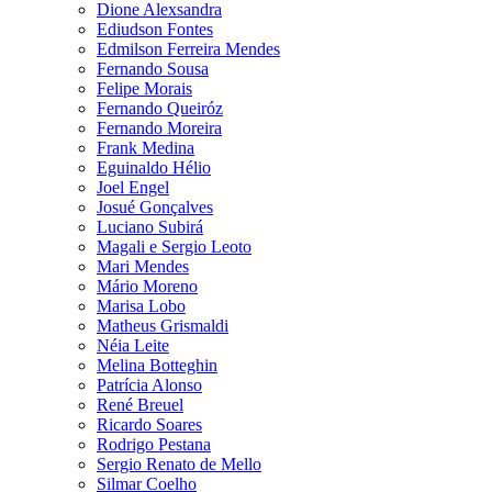
Dione Alexsandra
Ediudson Fontes
Edmilson Ferreira Mendes
Fernando Sousa
Felipe Morais
Fernando Queiróz
Fernando Moreira
Frank Medina
Eguinaldo Hélio
Joel Engel
Josué Gonçalves
Luciano Subirá
Magali e Sergio Leoto
Mari Mendes
Mário Moreno
Marisa Lobo
Matheus Grismaldi
Néia Leite
Melina Botteghin
Patrícia Alonso
René Breuel
Ricardo Soares
Rodrigo Pestana
Sergio Renato de Mello
Silmar Coelho