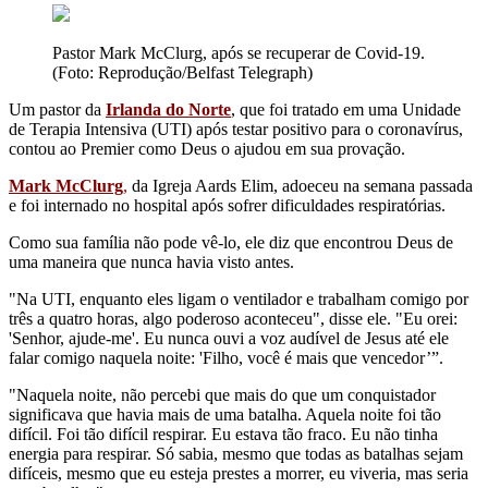
Pastor Mark McClurg, após se recuperar de Covid-19.
(Foto: Reprodução/Belfast Telegraph)
Um pastor da
Irlanda do Norte
, que foi tratado em uma Unidade
de Terapia Intensiva (UTI) após testar positivo para o coronavírus,
contou ao Premier como Deus o ajudou em sua provação.
Mark McClurg
,
da Igreja Aards Elim, adoeceu na semana passada
e foi internado no hospital após sofrer dificuldades respiratórias.
Como sua família não pode vê-lo, ele diz que encontrou Deus de
uma maneira que nunca havia visto antes.
"Na UTI, enquanto eles ligam o ventilador e trabalham comigo por
três a quatro horas, algo poderoso aconteceu", disse ele. "Eu orei:
'Senhor, ajude-me'. Eu nunca ouvi a voz audível de Jesus até ele
falar comigo naquela noite: 'Filho, você é mais que vencedor’”.
"Naquela noite, não percebi que mais do que um conquistador
significava que havia mais de uma batalha. Aquela noite foi tão
difícil. Foi tão difícil respirar. Eu estava tão fraco. Eu não tinha
energia para respirar. Só sabia, mesmo que todas as batalhas sejam
difíceis, mesmo que eu esteja prestes a morrer, eu viveria, mas seria