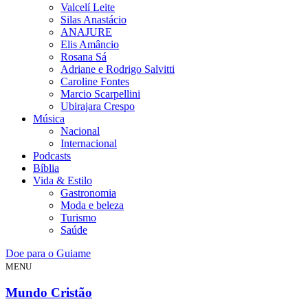
Valcelí Leite
Silas Anastácio
ANAJURE
Elis Amâncio
Rosana Sá
Adriane e Rodrigo Salvitti
Caroline Fontes
Marcio Scarpellini
Ubirajara Crespo
Música
Nacional
Internacional
Podcasts
Bíblia
Vida & Estilo
Gastronomia
Moda e beleza
Turismo
Saúde
Doe para o Guiame
MENU
Mundo Cristão