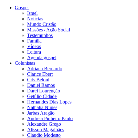
Gospel
Israel
Notícias
Mundo Cristão
Missões / Ação Social
Testemunhos
Família
Vídeos
Leitura
Agenda gospel
Colunistas
Adriana Bernardo
Clarice Ebert
Cris Beloni
Daniel Ramos
Darci Lourenção
Getúlio Cidade
Hernandes Dias Lopes
Nathalia Nunes
Jarbas Aragão
Andreia Pinheiro Paulo
Alexandre Grego
Alisson Magalhães
Cláudio Modesto