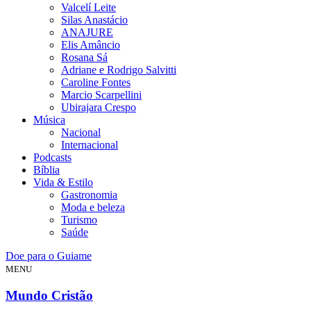
Valcelí Leite
Silas Anastácio
ANAJURE
Elis Amâncio
Rosana Sá
Adriane e Rodrigo Salvitti
Caroline Fontes
Marcio Scarpellini
Ubirajara Crespo
Música
Nacional
Internacional
Podcasts
Bíblia
Vida & Estilo
Gastronomia
Moda e beleza
Turismo
Saúde
Doe para o Guiame
MENU
Mundo Cristão