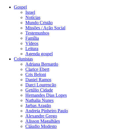
Gospel
Israel
Notícias
Mundo Cristão
Missões / Ação Social
Testemunhos
Família
Vídeos
Leitura
Agenda gospel
Colunistas
Adriana Bernardo
Clarice Ebert
Cris Beloni
Daniel Ramos
Darci Lourenção
Getúlio Cidade
Hernandes Dias Lopes
Nathalia Nunes
Jarbas Aragão
Andreia Pinheiro Paulo
Alexandre Grego
Alisson Magalhães
Cláudio Modesto