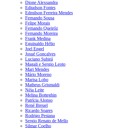
Dione Alexsandra
Ediudson Fontes
Edmilson Ferreira Mendes
Fernando Sousa
Felipe Morais
Fernando Queiróz
Fernando Moreira
Frank Medina
Eguinaldo Hélio
Joel Engel
Josué Gonçalves
Luciano Subirá
Magali e Sergio Leoto
Mari Mendes
Mário Moreno
Marisa Lobo
Matheus Grismaldi
Néia Leite
Melina Botteghin
Patrícia Alonso
René Breuel
Ricardo Soares
Rodrigo Pestana
Sergio Renato de Mello
Silmar Coelho