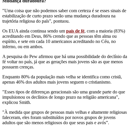
Mudança duradoura?
"Uma coisa que não podemos saber com certeza é se esses sinais de
estabilização de curto prazo serão uma mudança duradoura na
trajetória religiosa do país”, pontuou.
Os EUA ainda continua sendo um
país de fé
, com a maioria (83%)
acreditando em Deus, 86% crendo que as pessoas têm alma ou
espírito, e sete em cada 10 americanos acreditando no Céu, no
inferno, ou em ambos.
A pesquisa do Pew afirmou que há uma possibilidade do declínio da
fé voltar no país, já que as gerações mais jovens são as que menos
possuem crenças.
Enquanto 80% da população mais velha se identifica como cristã,
apenas 46% dos adultos mais jovens seguem o cristianismo.
"Esses tipos de diferenças geracionais são uma grande parte do que
impulsionou os declínios de longo prazo na religião americana",
explicou Smith.
"À medida que grupos de pessoas mais velhas e altamente religiosas
faleceram, eles foram substituídos por novos grupos de jovens
adultos que são menos religiosos do que seus pais e avós”.