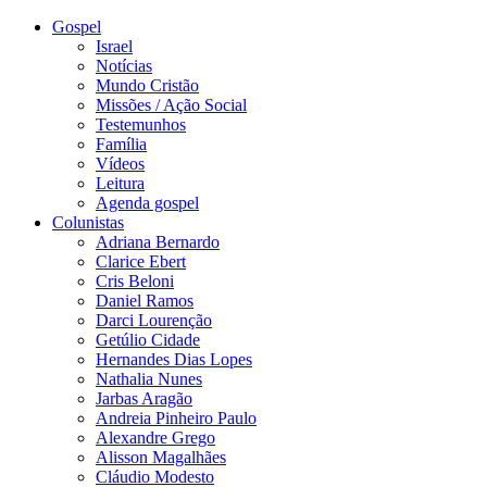
Gospel
Israel
Notícias
Mundo Cristão
Missões / Ação Social
Testemunhos
Família
Vídeos
Leitura
Agenda gospel
Colunistas
Adriana Bernardo
Clarice Ebert
Cris Beloni
Daniel Ramos
Darci Lourenção
Getúlio Cidade
Hernandes Dias Lopes
Nathalia Nunes
Jarbas Aragão
Andreia Pinheiro Paulo
Alexandre Grego
Alisson Magalhães
Cláudio Modesto