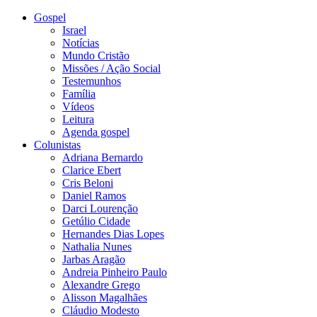
Gospel
Israel
Notícias
Mundo Cristão
Missões / Ação Social
Testemunhos
Família
Vídeos
Leitura
Agenda gospel
Colunistas
Adriana Bernardo
Clarice Ebert
Cris Beloni
Daniel Ramos
Darci Lourenção
Getúlio Cidade
Hernandes Dias Lopes
Nathalia Nunes
Jarbas Aragão
Andreia Pinheiro Paulo
Alexandre Grego
Alisson Magalhães
Cláudio Modesto