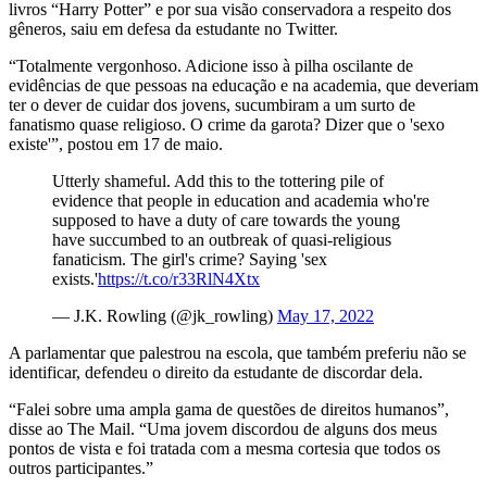
livros “Harry Potter” e por sua visão conservadora a respeito dos
gêneros, saiu em defesa da estudante no Twitter.
“Totalmente vergonhoso. Adicione isso à pilha oscilante de
evidências de que pessoas na educação e na academia, que deveriam
ter o dever de cuidar dos jovens, sucumbiram a um surto de
fanatismo quase religioso. O crime da garota? Dizer que o 'sexo
existe'”, postou em 17 de maio.
Utterly shameful. Add this to the tottering pile of
evidence that people in education and academia who're
supposed to have a duty of care towards the young
have succumbed to an outbreak of quasi-religious
fanaticism. The girl's crime? Saying 'sex
exists.'
https://t.co/r33RlN4Xtx
— J.K. Rowling (@jk_rowling)
May 17, 2022
A parlamentar que palestrou na escola, que também preferiu não se
identificar, defendeu o direito da estudante de discordar dela.
“Falei sobre uma ampla gama de questões de direitos humanos”,
disse ao The Mail. “Uma jovem discordou de alguns dos meus
pontos de vista e foi tratada com a mesma cortesia que todos os
outros participantes.”