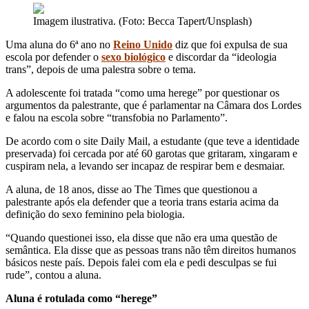
Imagem ilustrativa. (Foto: Becca Tapert/Unsplash)
Uma aluna do 6ª ano no
Reino Unido
diz que foi expulsa de sua
escola por defender o
sexo biológico
e discordar da “ideologia
trans”, depois de uma palestra sobre o tema.
A adolescente foi tratada “como uma herege” por questionar os
argumentos da palestrante, que é parlamentar na Câmara dos Lordes
e falou na escola sobre “transfobia no Parlamento”.
De acordo com o site Daily Mail, a estudante (que teve a identidade
preservada) foi cercada por até 60 garotas que gritaram, xingaram e
cuspiram nela, a levando ser incapaz de respirar bem e desmaiar.
A aluna, de 18 anos, disse ao The Times que questionou a
palestrante após ela defender que a teoria trans estaria acima da
definição do sexo feminino pela biologia.
“Quando questionei isso, ela disse que não era uma questão de
semântica. Ela disse que as pessoas trans não têm direitos humanos
básicos neste país. Depois falei com ela e pedi desculpas se fui
rude”, contou a aluna.
Aluna é rotulada como “herege”