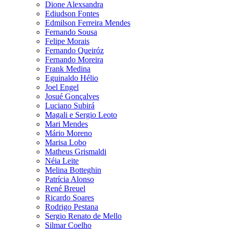
Dione Alexsandra
Ediudson Fontes
Edmilson Ferreira Mendes
Fernando Sousa
Felipe Morais
Fernando Queiróz
Fernando Moreira
Frank Medina
Eguinaldo Hélio
Joel Engel
Josué Gonçalves
Luciano Subirá
Magali e Sergio Leoto
Mari Mendes
Mário Moreno
Marisa Lobo
Matheus Grismaldi
Néia Leite
Melina Botteghin
Patrícia Alonso
René Breuel
Ricardo Soares
Rodrigo Pestana
Sergio Renato de Mello
Silmar Coelho