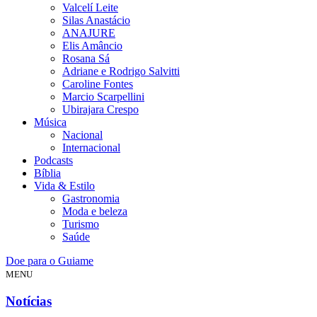
Valcelí Leite
Silas Anastácio
ANAJURE
Elis Amâncio
Rosana Sá
Adriane e Rodrigo Salvitti
Caroline Fontes
Marcio Scarpellini
Ubirajara Crespo
Música
Nacional
Internacional
Podcasts
Bíblia
Vida & Estilo
Gastronomia
Moda e beleza
Turismo
Saúde
Doe para o Guiame
MENU
Notícias