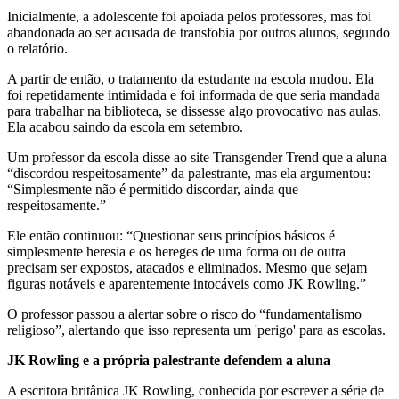
Inicialmente, a adolescente foi apoiada pelos professores, mas foi
abandonada ao ser acusada de transfobia por outros alunos, segundo
o relatório.
A partir de então, o tratamento da estudante na escola mudou. Ela
foi repetidamente intimidada e foi informada de que seria mandada
para trabalhar na biblioteca, se dissesse algo provocativo nas aulas.
Ela acabou saindo da escola em setembro.
Um professor da escola disse ao site Transgender Trend que a aluna
“discordou respeitosamente” da palestrante, mas ela argumentou:
“Simplesmente não é permitido discordar, ainda que
respeitosamente.”
Ele então continuou: “Questionar seus princípios básicos é
simplesmente heresia e os hereges de uma forma ou de outra
precisam ser expostos, atacados e eliminados. Mesmo que sejam
figuras notáveis ​​e aparentemente intocáveis ​​como JK Rowling.”
O professor passou a alertar sobre o risco do “fundamentalismo
religioso”, alertando que isso representa um 'perigo' para as escolas.
JK Rowling e a própria palestrante defendem a aluna
A escritora britânica JK Rowling, conhecida por escrever a série de