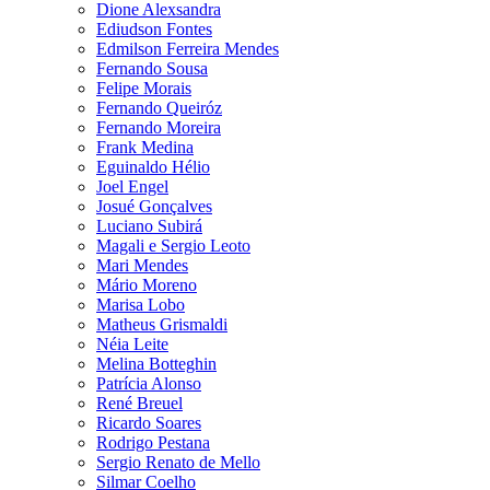
Dione Alexsandra
Ediudson Fontes
Edmilson Ferreira Mendes
Fernando Sousa
Felipe Morais
Fernando Queiróz
Fernando Moreira
Frank Medina
Eguinaldo Hélio
Joel Engel
Josué Gonçalves
Luciano Subirá
Magali e Sergio Leoto
Mari Mendes
Mário Moreno
Marisa Lobo
Matheus Grismaldi
Néia Leite
Melina Botteghin
Patrícia Alonso
René Breuel
Ricardo Soares
Rodrigo Pestana
Sergio Renato de Mello
Silmar Coelho