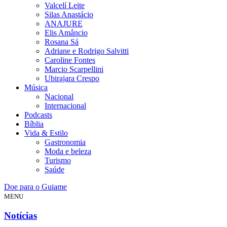
Valcelí Leite
Silas Anastácio
ANAJURE
Elis Amâncio
Rosana Sá
Adriane e Rodrigo Salvitti
Caroline Fontes
Marcio Scarpellini
Ubirajara Crespo
Música
Nacional
Internacional
Podcasts
Bíblia
Vida & Estilo
Gastronomia
Moda e beleza
Turismo
Saúde
Doe para o Guiame
MENU
Notícias