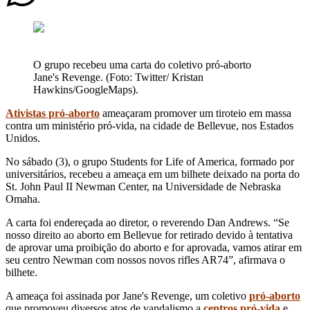
O grupo recebeu uma carta do coletivo pró-aborto
Jane's Revenge. (Foto: Twitter/ Kristan
Hawkins/GoogleMaps).
Ativistas pró-aborto
ameaçaram promover um tiroteio em massa
contra um ministério pró-vida, na cidade de Bellevue, nos Estados
Unidos.
No sábado (3), o grupo Students for Life of America, formado por
universitários, recebeu a ameaça em um bilhete deixado na porta do
St. John Paul II Newman Center, na Universidade de Nebraska
Omaha.
A carta foi endereçada ao diretor, o reverendo Dan Andrews. “Se
nosso direito ao aborto em Bellevue for retirado devido à tentativa
de aprovar uma proibição do aborto e for aprovada, vamos atirar em
seu centro Newman com nossos novos rifles AR74”, afirmava o
bilhete.
A ameaça foi assinada por Jane's Revenge, um coletivo
pró-aborto
que promoveu diversos atos de vandalismo a
centros pró-vida
e