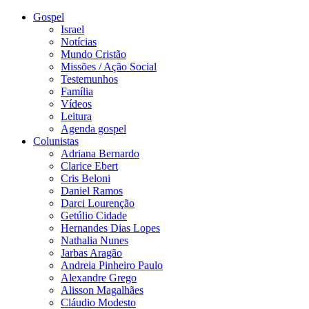
Gospel
Israel
Notícias
Mundo Cristão
Missões / Ação Social
Testemunhos
Família
Vídeos
Leitura
Agenda gospel
Colunistas
Adriana Bernardo
Clarice Ebert
Cris Beloni
Daniel Ramos
Darci Lourenção
Getúlio Cidade
Hernandes Dias Lopes
Nathalia Nunes
Jarbas Aragão
Andreia Pinheiro Paulo
Alexandre Grego
Alisson Magalhães
Cláudio Modesto