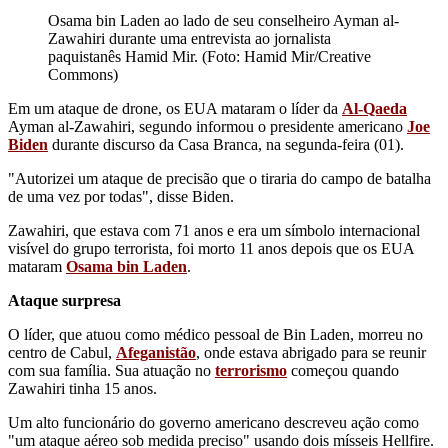
Osama bin Laden ao lado de seu conselheiro Ayman al-
Zawahiri durante uma entrevista ao jornalista
paquistanês Hamid Mir. (Foto: Hamid Mir/Creative
Commons)
Em um ataque de drone, os EUA mataram o líder da
Al-Qaeda
Ayman al-Zawahiri, segundo informou o presidente americano
Joe
Biden
durante discurso da Casa Branca, na segunda-feira (01).
"Autorizei um ataque de precisão que o tiraria do campo de batalha
de uma vez por todas", disse Biden.
Zawahiri, que estava com 71 anos e era um símbolo internacional
visível do grupo terrorista, foi morto 11 anos depois que os EUA
mataram
Osama bin Laden
.
Ataque surpresa
O líder, que atuou como médico pessoal de Bin Laden, morreu no
centro de Cabul,
Afeganistão
, onde estava abrigado para se reunir
com sua família. Sua atuação no
terrorismo
começou quando
Zawahiri tinha 15 anos.
Um alto funcionário do governo americano descreveu ação como
"um ataque aéreo sob medida preciso" usando dois mísseis Hellfire.