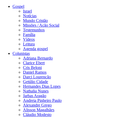
Gospel
Israel
Notícias
Mundo Cristão
Missões / Ação Social
Testemunhos
Família
Vídeos
Leitura
Agenda gospel
Colunistas
Adriana Bernardo
Clarice Ebert
Cris Beloni
Daniel Ramos
Darci Lourenção
Getúlio Cidade
Hernandes Dias Lopes
Nathalia Nunes
Jarbas Aragão
Andreia Pinheiro Paulo
Alexandre Grego
Alisson Magalhães
Cláudio Modesto