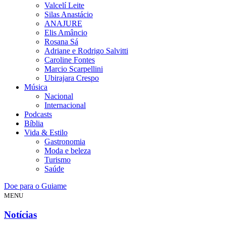
Valcelí Leite
Silas Anastácio
ANAJURE
Elis Amâncio
Rosana Sá
Adriane e Rodrigo Salvitti
Caroline Fontes
Marcio Scarpellini
Ubirajara Crespo
Música
Nacional
Internacional
Podcasts
Bíblia
Vida & Estilo
Gastronomia
Moda e beleza
Turismo
Saúde
Doe para o Guiame
MENU
Notícias