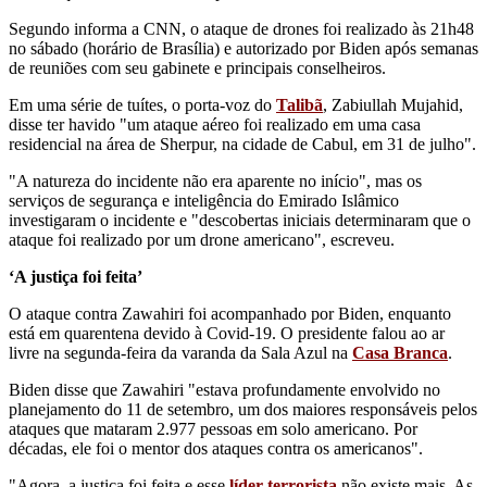
Segundo informa a CNN, o ataque de drones foi realizado às 21h48
no sábado (horário de Brasília) e autorizado por Biden após semanas
de reuniões com seu gabinete e principais conselheiros.
Em uma série de tuítes, o porta-voz do
Talibã
, Zabiullah Mujahid,
disse ter havido "um ataque aéreo foi realizado em uma casa
residencial na área de Sherpur, na cidade de Cabul, em 31 de julho".
"A natureza do incidente não era aparente no início", mas os
serviços de segurança e inteligência do Emirado Islâmico
investigaram o incidente e "descobertas iniciais determinaram que o
ataque foi realizado por um drone americano", escreveu.
‘A justiça foi feita’
O ataque contra Zawahiri foi acompanhado por Biden, enquanto
está em quarentena devido à Covid-19. O presidente falou ao ar
livre na segunda-feira da varanda da Sala Azul na
Casa Branca
.
Biden disse que Zawahiri "estava profundamente envolvido no
planejamento do 11 de setembro, um dos maiores responsáveis ​​pelos
ataques que mataram 2.977 pessoas em solo americano. Por
décadas, ele foi o mentor dos ataques contra os americanos".
"Agora, a justiça foi feita e esse
líder terrorista
não existe mais. As