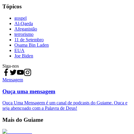
Tópicos
gospel
Al-Qaeda
Afeganistão
terrorismo
11 de Setembro
Osama Bin Laden
EUA
Joe Biden
Siga-nos
Mensagem
Ouça uma mensagem
Ouça Uma Mensagem é um canal de podcasts do Guiame. Ouça e
seja abençoado com a Palavra de Deus!
Mais do Guiame