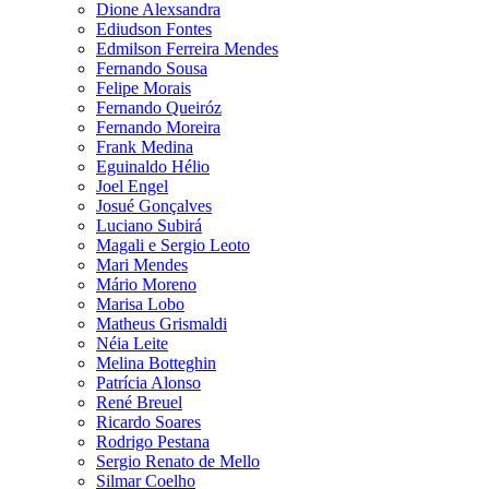
Dione Alexsandra
Ediudson Fontes
Edmilson Ferreira Mendes
Fernando Sousa
Felipe Morais
Fernando Queiróz
Fernando Moreira
Frank Medina
Eguinaldo Hélio
Joel Engel
Josué Gonçalves
Luciano Subirá
Magali e Sergio Leoto
Mari Mendes
Mário Moreno
Marisa Lobo
Matheus Grismaldi
Néia Leite
Melina Botteghin
Patrícia Alonso
René Breuel
Ricardo Soares
Rodrigo Pestana
Sergio Renato de Mello
Silmar Coelho