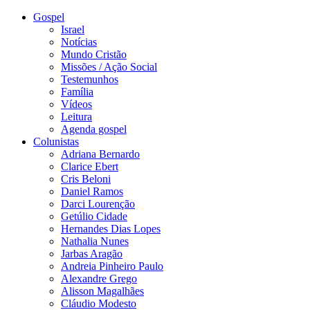
Gospel
Israel
Notícias
Mundo Cristão
Missões / Ação Social
Testemunhos
Família
Vídeos
Leitura
Agenda gospel
Colunistas
Adriana Bernardo
Clarice Ebert
Cris Beloni
Daniel Ramos
Darci Lourenção
Getúlio Cidade
Hernandes Dias Lopes
Nathalia Nunes
Jarbas Aragão
Andreia Pinheiro Paulo
Alexandre Grego
Alisson Magalhães
Cláudio Modesto