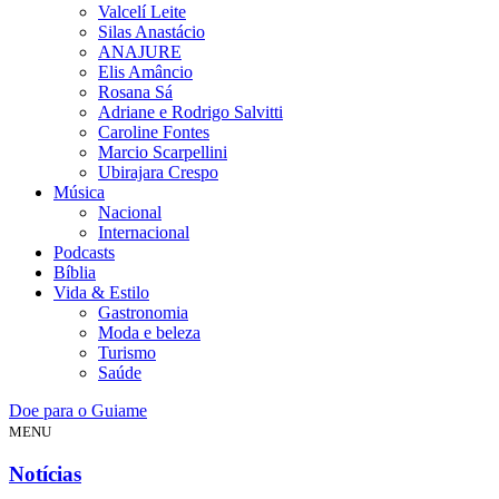
Valcelí Leite
Silas Anastácio
ANAJURE
Elis Amâncio
Rosana Sá
Adriane e Rodrigo Salvitti
Caroline Fontes
Marcio Scarpellini
Ubirajara Crespo
Música
Nacional
Internacional
Podcasts
Bíblia
Vida & Estilo
Gastronomia
Moda e beleza
Turismo
Saúde
Doe para o Guiame
MENU
Notícias