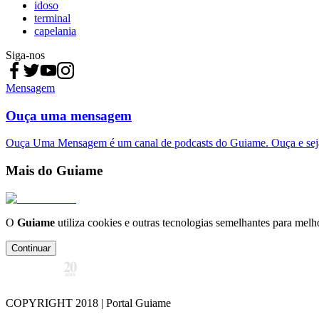
idoso
terminal
capelania
Siga-nos
Mensagem
Ouça uma mensagem
Ouça Uma Mensagem é um canal de podcasts do Guiame. Ouça e sej
Mais do Guiame
O
Guiame
utiliza cookies e outras tecnologias semelhantes para melh
Continuar
COPYRIGHT 2018 | Portal Guiame