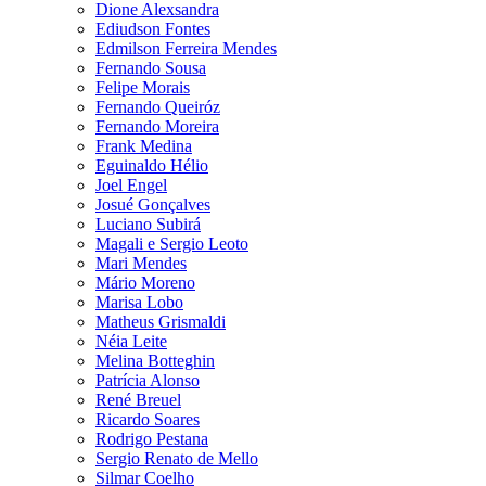
Dione Alexsandra
Ediudson Fontes
Edmilson Ferreira Mendes
Fernando Sousa
Felipe Morais
Fernando Queiróz
Fernando Moreira
Frank Medina
Eguinaldo Hélio
Joel Engel
Josué Gonçalves
Luciano Subirá
Magali e Sergio Leoto
Mari Mendes
Mário Moreno
Marisa Lobo
Matheus Grismaldi
Néia Leite
Melina Botteghin
Patrícia Alonso
René Breuel
Ricardo Soares
Rodrigo Pestana
Sergio Renato de Mello
Silmar Coelho