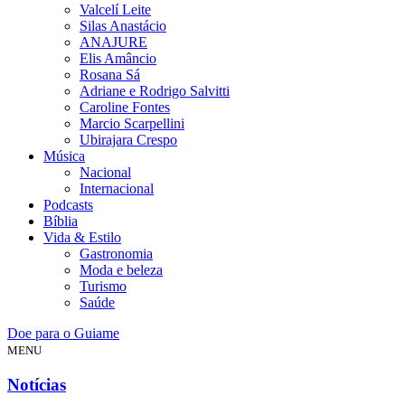
Valcelí Leite
Silas Anastácio
ANAJURE
Elis Amâncio
Rosana Sá
Adriane e Rodrigo Salvitti
Caroline Fontes
Marcio Scarpellini
Ubirajara Crespo
Música
Nacional
Internacional
Podcasts
Bíblia
Vida & Estilo
Gastronomia
Moda e beleza
Turismo
Saúde
Doe para o Guiame
MENU
Notícias