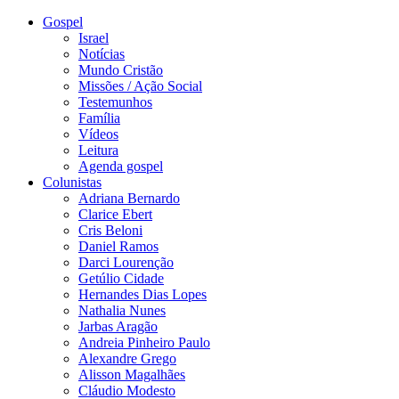
Gospel
Israel
Notícias
Mundo Cristão
Missões / Ação Social
Testemunhos
Família
Vídeos
Leitura
Agenda gospel
Colunistas
Adriana Bernardo
Clarice Ebert
Cris Beloni
Daniel Ramos
Darci Lourenção
Getúlio Cidade
Hernandes Dias Lopes
Nathalia Nunes
Jarbas Aragão
Andreia Pinheiro Paulo
Alexandre Grego
Alisson Magalhães
Cláudio Modesto