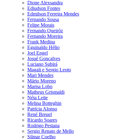
Dione Alexsandra
Ediudson Fontes
Edmilson Ferreira Mendes
Fernando Sousa
Felipe Morais
Fernando Queiróz
Fernando Moreira
Frank Medina
Eguinaldo Hélio
Joel Engel
Josué Gonçalves
Luciano Subirá
Magali e Sergio Leoto
Mari Mendes
Mário Moreno
Marisa Lobo
Matheus Grismaldi
Néia Leite
Melina Botteghin
Patrícia Alonso
René Breuel
Ricardo Soares
Rodrigo Pestana
Sergio Renato de Mello
Silmar Coelho