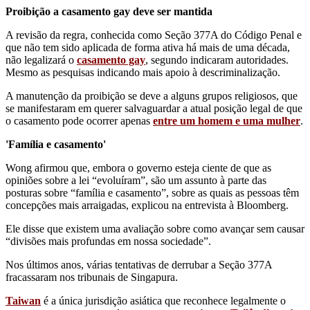
Proibição a casamento gay deve ser mantida
A revisão da regra, conhecida como Seção 377A do Código Penal e
que não tem sido aplicada de forma ativa há mais de uma década,
não legalizará o
casamento gay
, segundo indicaram autoridades.
Mesmo as pesquisas indicando mais apoio à descriminalização.
A manutenção da proibição se deve a alguns grupos religiosos, que
se manifestaram em querer salvaguardar a atual posição legal de que
o casamento pode ocorrer apenas
entre um homem e uma mulher
.
'Família e casamento'
Wong afirmou que, embora o governo esteja ciente de que as
opiniões sobre a lei “evoluíram”, são um assunto à parte das
posturas sobre “família e casamento”, sobre as quais as pessoas têm
concepções mais arraigadas, explicou na entrevista à Bloomberg.
Ele disse que existem uma avaliação sobre como avançar sem causar
“divisões mais profundas em nossa sociedade”.
Nos últimos anos, várias tentativas de derrubar a Seção 377A
fracassaram nos tribunais de Singapura.
Taiwan
é a única jurisdição asiática que reconhece legalmente o