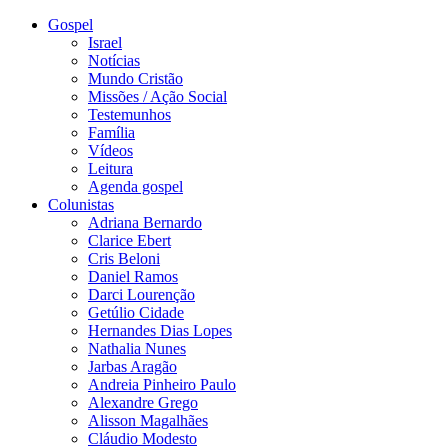
Gospel
Israel
Notícias
Mundo Cristão
Missões / Ação Social
Testemunhos
Família
Vídeos
Leitura
Agenda gospel
Colunistas
Adriana Bernardo
Clarice Ebert
Cris Beloni
Daniel Ramos
Darci Lourenção
Getúlio Cidade
Hernandes Dias Lopes
Nathalia Nunes
Jarbas Aragão
Andreia Pinheiro Paulo
Alexandre Grego
Alisson Magalhães
Cláudio Modesto