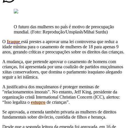
O futuro das mulheres no país é motivo de preocupação
mundial. (Foto: Reprodução/Unsplash/Mihai Surdu)
O
Iraque
está prestes a aprovar uma lei controversa que reduz a
idade mínima para o casamento de mulheres de 18 para apenas 9
anos, gerando críticas e preocupações sobre os direitos das crianças.
A mudança, que pretende aprovar o casamento de homens com
crianças, foi apresentada por uma coalizão de partidos muçulmanos
xiitas conservadores, que domina o parlamento iraquiano alegando
seguir a lei islâmica.
A justificativa dos muçulmanos é proteger meninas de
"relacionamentos imorais". No entanto, Jeff King, presidente da
organização cristã International Christian Concern (ICC), alertou:
“Isso legaliza o
estupro
de crianças”.
Se aprovada, a emenda também privaria as mulheres de direitos
fundamentais sobre divórcio, custódia de filhos e herança.
Desde que a segunda leitura da emenda foi aprovada, em 16 de