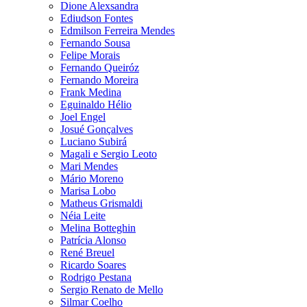
Dione Alexsandra
Ediudson Fontes
Edmilson Ferreira Mendes
Fernando Sousa
Felipe Morais
Fernando Queiróz
Fernando Moreira
Frank Medina
Eguinaldo Hélio
Joel Engel
Josué Gonçalves
Luciano Subirá
Magali e Sergio Leoto
Mari Mendes
Mário Moreno
Marisa Lobo
Matheus Grismaldi
Néia Leite
Melina Botteghin
Patrícia Alonso
René Breuel
Ricardo Soares
Rodrigo Pestana
Sergio Renato de Mello
Silmar Coelho