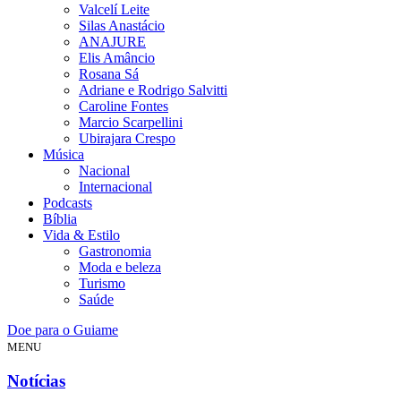
Valcelí Leite
Silas Anastácio
ANAJURE
Elis Amâncio
Rosana Sá
Adriane e Rodrigo Salvitti
Caroline Fontes
Marcio Scarpellini
Ubirajara Crespo
Música
Nacional
Internacional
Podcasts
Bíblia
Vida & Estilo
Gastronomia
Moda e beleza
Turismo
Saúde
Doe para o Guiame
MENU
Notícias