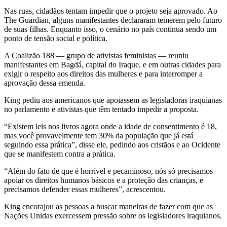
Nas ruas, cidadãos tentam impedir que o projeto seja aprovado. Ao
The Guardian, alguns manifestantes declararam temerem pelo futuro
de suas filhas. Enquanto isso, o cenário no país continua sendo um
ponto de tensão social e política.
A Coalizão 188 — grupo de ativistas feministas — reuniu
manifestantes em Bagdá, capital do Iraque, e em outras cidades para
exigir o respeito aos direitos das mulheres e para interromper a
aprovação dessa emenda.
King pediu aos americanos que apoiassem as legisladoras iraquianas
no parlamento e ativistas que têm tentado impedir a proposta.
“Existem leis nos livros agora onde a idade de consentimento é 18,
mas você provavelmente tem 30% da população que já está
seguindo essa prática”, disse ele, pedindo aos cristãos e ao Ocidente
que se manifestem contra a prática.
“Além do fato de que é horrível e pecaminoso, nós só precisamos
apoiar os direitos humanos básicos e a proteção das crianças, e
precisamos defender essas mulheres”, acrescentou.
King encorajou as pessoas a buscar maneiras de fazer com que as
Nações Unidas exercessem pressão sobre os legisladores iraquianos.