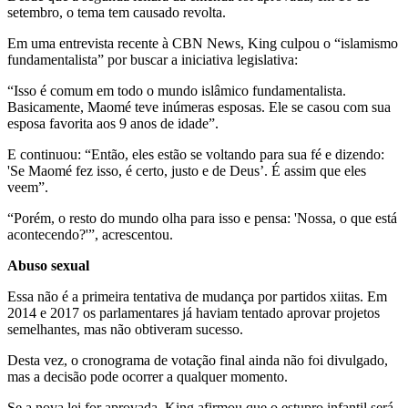
setembro, o tema tem causado revolta.
Em uma entrevista recente à CBN News, King culpou o “islamismo
fundamentalista” por buscar a iniciativa legislativa:
“Isso é comum em todo o mundo islâmico fundamentalista.
Basicamente, Maomé teve inúmeras esposas. Ele se casou com sua
esposa favorita aos 9 anos de idade”.
E continuou: “Então, eles estão se voltando para sua fé e dizendo:
'Se Maomé fez isso, é certo, justo e de Deus’. É assim que eles
veem”.
“Porém, o resto do mundo olha para isso e pensa: 'Nossa, o que está
acontecendo?'”, acrescentou.
Abuso sexual
Essa não é a primeira tentativa de mudança por partidos xiitas. Em
2014 e 2017 os parlamentares já haviam tentado aprovar projetos
semelhantes, mas não obtiveram sucesso.
Desta vez, o cronograma de votação final ainda não foi divulgado,
mas a decisão pode ocorrer a qualquer momento.
Se a nova lei for aprovada, King afirmou que o estupro infantil será