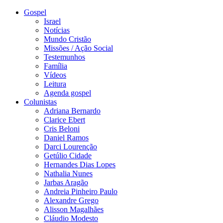
Gospel
Israel
Notícias
Mundo Cristão
Missões / Ação Social
Testemunhos
Família
Vídeos
Leitura
Agenda gospel
Colunistas
Adriana Bernardo
Clarice Ebert
Cris Beloni
Daniel Ramos
Darci Lourenção
Getúlio Cidade
Hernandes Dias Lopes
Nathalia Nunes
Jarbas Aragão
Andreia Pinheiro Paulo
Alexandre Grego
Alisson Magalhães
Cláudio Modesto