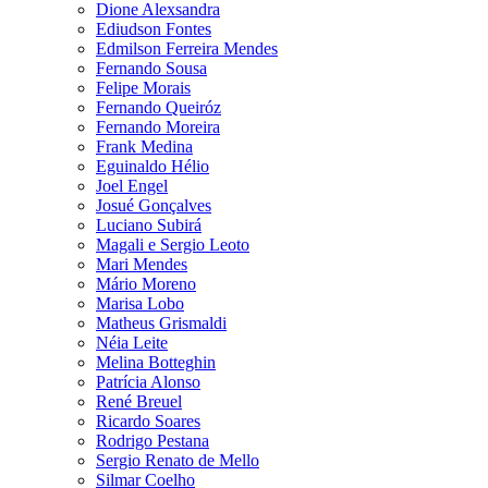
Dione Alexsandra
Ediudson Fontes
Edmilson Ferreira Mendes
Fernando Sousa
Felipe Morais
Fernando Queiróz
Fernando Moreira
Frank Medina
Eguinaldo Hélio
Joel Engel
Josué Gonçalves
Luciano Subirá
Magali e Sergio Leoto
Mari Mendes
Mário Moreno
Marisa Lobo
Matheus Grismaldi
Néia Leite
Melina Botteghin
Patrícia Alonso
René Breuel
Ricardo Soares
Rodrigo Pestana
Sergio Renato de Mello
Silmar Coelho