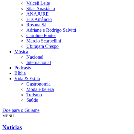
Valcelí Leite
Silas Anastácio
ANAJURE
Elis Amâncio
Rosana Sá
Adriane e Rodrigo Salvitti
Caroline Fontes
Marcio Scarpellini
Ubirajara Crespo
Música
Nacional
Internacional
Podcasts
Bíblia
Vida & Estilo
Gastronomia
Moda e beleza
Turismo
Saúde
Doe para o Guiame
MENU
Notícias