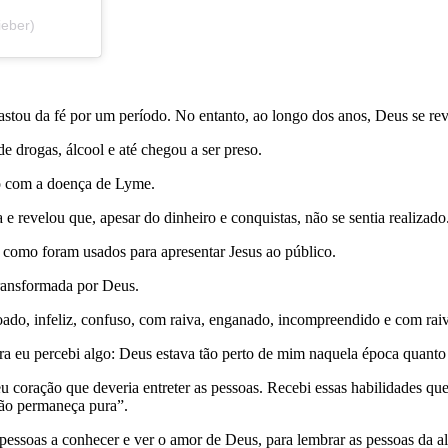
ieber)
astou da fé por um período. No entanto, ao longo dos anos, Deus se reve
e drogas, álcool e até chegou a ser preso.
do com a doença de Lyme.
a e revelou que, apesar do dinheiro e conquistas, não se sentia realizado
 como foram usados para apresentar Jesus ao público.
ransformada por Deus.
do, infeliz, confuso, com raiva, enganado, incompreendido e com raiva
 eu percebi algo: Deus estava tão perto de mim naquela época quanto 
 coração que deveria entreter as pessoas. Recebi essas habilidades que
ção permaneça pura”.
s pessoas a conhecer e ver o amor de Deus, para lembrar as pessoas da a