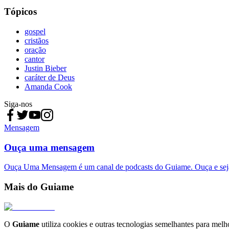
Tópicos
gospel
cristãos
oração
cantor
Justin Bieber
caráter de Deus
Amanda Cook
Siga-nos
Mensagem
Ouça uma mensagem
Ouça Uma Mensagem é um canal de podcasts do Guiame. Ouça e sej
Mais do Guiame
O
Guiame
utiliza cookies e outras tecnologias semelhantes para melh