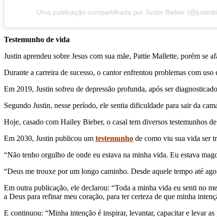
Uma publicação compartilhada por Justin Bieber (@justinb
Testemunho de vida
Justin aprendeu sobre Jesus com sua mãe, Pattie Mallette, porém se af
Durante a carreira de sucesso, o cantor enfrentou problemas com uso d
Em 2019, Justin sofreu de depressão profunda, após ser diagnostica
Segundo Justin, nesse período, ele sentia dificuldade para sair da cam
Hoje, casado com Hailey Bieber, o casal tem diversos testemunhos de
Em 2030, Justin publicou um
testemunho
de como viu sua vida ser t
“Não tenho orgulho de onde eu estava na minha vida. Eu estava magoa
“Deus me trouxe por um longo caminho. Desde aquele tempo até agora
Em outra publicação, ele declarou: “Toda a minha vida eu senti no meu
a Deus para refinar meu coração, para ter certeza de que minha inten
E continuou: “Minha intenção é inspirar, levantar, capacitar e levar a