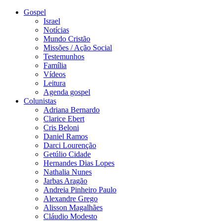
Gospel
Israel
Notícias
Mundo Cristão
Missões / Ação Social
Testemunhos
Família
Vídeos
Leitura
Agenda gospel
Colunistas
Adriana Bernardo
Clarice Ebert
Cris Beloni
Daniel Ramos
Darci Lourenção
Getúlio Cidade
Hernandes Dias Lopes
Nathalia Nunes
Jarbas Aragão
Andreia Pinheiro Paulo
Alexandre Grego
Alisson Magalhães
Cláudio Modesto