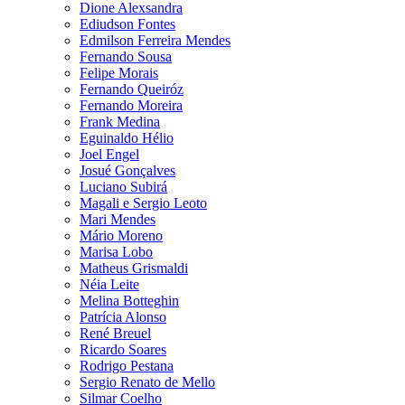
Dione Alexsandra
Ediudson Fontes
Edmilson Ferreira Mendes
Fernando Sousa
Felipe Morais
Fernando Queiróz
Fernando Moreira
Frank Medina
Eguinaldo Hélio
Joel Engel
Josué Gonçalves
Luciano Subirá
Magali e Sergio Leoto
Mari Mendes
Mário Moreno
Marisa Lobo
Matheus Grismaldi
Néia Leite
Melina Botteghin
Patrícia Alonso
René Breuel
Ricardo Soares
Rodrigo Pestana
Sergio Renato de Mello
Silmar Coelho