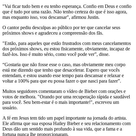
"Vai ficar tudo bem e eu tenho esperança. Confio em Deus e confio
que é tudo por uma razão. Não tenho certeza do que é isso agora,
mas enquanto isso, vou descansar", afirmou Justin.
O cantor pediu desculpas ao público por ter que cancelar seus
próximos shows e agradeceu a compreensão dos fãs.
"Então, para aqueles que estão frustrados com meus cancelamentos
dos próximos shows, eu estou fisicamente, obviamente, incapaz de
fazê-los. Isso é muito sério, como você pode ver”, disse.
“Gostaria que não fosse esse o caso, mas obviamente meu corpo
está me dizendo que tenho que desacelerar. Espero que vocês
entendam, e estou usando esse tempo para descansar e relaxar e
voltar a 100% para que eu possa fazer o que nasci para fazer”.
Muitos seguidores comentaram o vídeo de Bieber com orações e
votos de melhora. "Orando por uma recuperação rápida e saudável
para você. Seu bem-estar é o mais importante!", escreveu um
usuário.
A fé em Jesus tem tido um papel importante na jornada do artista.
Ele afirma que sua esposa Hailey Bieber e seu relacionamento com
Deus dão um sentido mais profundo à sua vida, que a fama e a
fortuna nunca lhe proporcionaram.