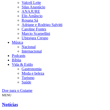
Valcelí Leite
Silas Anastácio
ANAJURE
Elis Amâncio
Rosana Sá
Adriane e Rodrigo Salvitti
Caroline Fontes
Marcio Scarpellini
Ubirajara Crespo
Música
Nacional
Internacional
Podcasts
Bíblia
Vida & Estilo
Gastronomia
Moda e beleza
Turismo
Saúde
Doe para o Guiame
MENU
Notícias