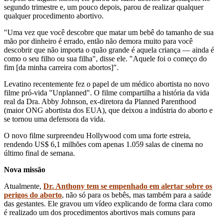
segundo trimestre e, um pouco depois, parou de realizar qualquer
qualquer procedimento abortivo.
"Uma vez que você descobre que matar um bebê do tamanho de sua
mão por dinheiro é errado, então não demora muito para você
descobrir que não importa o quão grande é aquela criança — ainda é
como o seu filho ou sua filha", disse ele. "Aquele foi o começo do
fim [da minha carreira com abortos]".
Levatino recentemente fez o papel de um médico abortista no novo
filme pró-vida "Unplanned". O filme compartilha a história da vida
real da Dra. Abby Johnson, ex-diretora da Planned Parenthood
(maior ONG abortista dos EUA), que deixou a indústria do aborto e
se tornou uma defensora da vida.
O novo filme surpreendeu Hollywood com uma forte estreia,
rendendo US$ 6,1 milhões com apenas 1.059 salas de cinema no
último final de semana.
Nova missão
Atualmente,
Dr. Anthony tem se empenhado em alertar sobre os
perigos do aborto
, não só para os bebês, mas também para a saúde
das gestantes. Ele gravou um vídeo explicando de forma clara como
é realizado um dos procedimentos abortivos mais comuns para