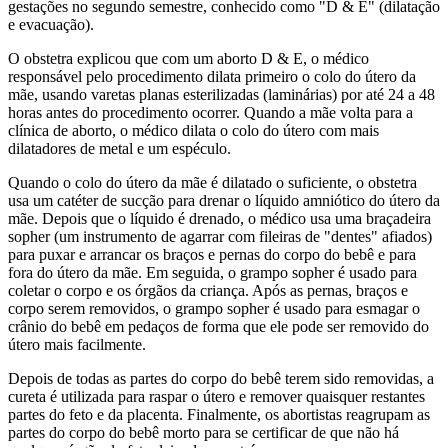
gestações no segundo semestre, conhecido como "D & E" (dilatação
e evacuação).
O obstetra explicou que com um aborto D & E, o médico
responsável pelo procedimento dilata primeiro o colo do útero da
mãe, usando varetas planas esterilizadas (laminárias) por até 24 a 48
horas antes do procedimento ocorrer. Quando a mãe volta para a
clínica de aborto, o médico dilata o colo do útero com mais
dilatadores de metal e um espéculo.
Quando o colo do útero da mãe é dilatado o suficiente, o obstetra
usa um catéter de sucção para drenar o líquido amniótico do útero da
mãe. Depois que o líquido é drenado, o médico usa uma braçadeira
sopher (um instrumento de agarrar com fileiras de "dentes" afiados)
para puxar e arrancar os braços e pernas do corpo do bebê e para
fora do útero da mãe. Em seguida, o grampo sopher é usado para
coletar o corpo e os órgãos da criança. Após as pernas, braços e
corpo serem removidos, o grampo sopher é usado para esmagar o
crânio do bebê em pedaços de forma que ele pode ser removido do
útero mais facilmente.
Depois de todas as partes do corpo do bebê terem sido removidas, a
cureta é utilizada para raspar o útero e remover quaisquer restantes
partes do feto e da placenta. Finalmente, os abortistas reagrupam as
partes do corpo do bebê morto para se certificar de que não há