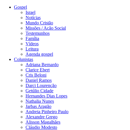
Gospel
Israel
Notícias
Mundo Cristão
Missões / Ação Social
Testemunhos
Família
Vídeos
Leitura
Agenda gospel
Colunistas
Adriana Bernardo
Clarice Ebert
Cris Beloni
Daniel Ramos
Darci Lourenção
Getúlio Cidade
Hernandes Dias Lopes
Nathalia Nunes
Jarbas Aragão
Andreia Pinheiro Paulo
Alexandre Grego
Alisson Magalhães
Cláudio Modesto