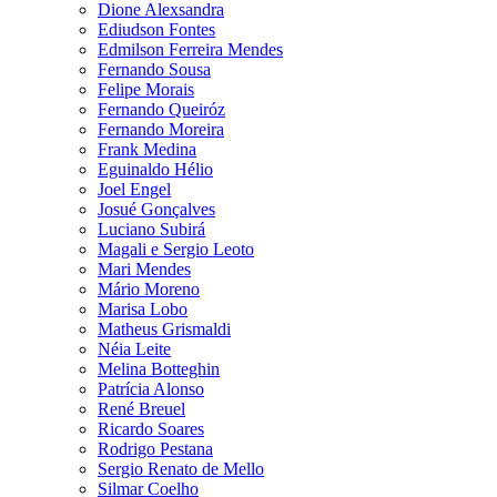
Dione Alexsandra
Ediudson Fontes
Edmilson Ferreira Mendes
Fernando Sousa
Felipe Morais
Fernando Queiróz
Fernando Moreira
Frank Medina
Eguinaldo Hélio
Joel Engel
Josué Gonçalves
Luciano Subirá
Magali e Sergio Leoto
Mari Mendes
Mário Moreno
Marisa Lobo
Matheus Grismaldi
Néia Leite
Melina Botteghin
Patrícia Alonso
René Breuel
Ricardo Soares
Rodrigo Pestana
Sergio Renato de Mello
Silmar Coelho