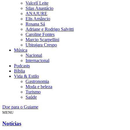
Valcelí Leite
Silas Anastácio
ANAJURE
Elis Amâncio
Rosana Sá
Adriane e Rodrigo Salvitti
Caroline Fontes
Marcio Scarpellini
Ubirajara Crespo
Música
Nacional
Internacional
Podcasts
Bíblia
Vida & Estilo
Gastronomia
Moda e beleza
Turismo
Saúde
Doe para o Guiame
MENU
Notícias