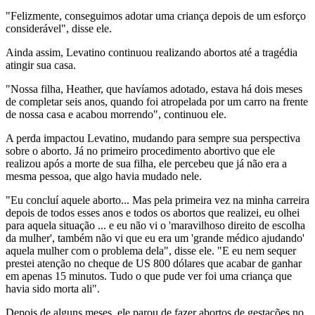
"Felizmente, conseguimos adotar uma criança depois de um esforço
considerável", disse ele.
Ainda assim, Levatino continuou realizando abortos até a tragédia
atingir sua casa.
"Nossa filha, Heather, que havíamos adotado, estava há dois meses
de completar seis anos, quando foi atropelada por um carro na frente
de nossa casa e acabou morrendo", continuou ele.
A perda impactou Levatino, mudando para sempre sua perspectiva
sobre o aborto. Já no primeiro procedimento abortivo que ele
realizou após a morte de sua filha, ele percebeu que já não era a
mesma pessoa, que algo havia mudado nele.
"Eu concluí aquele aborto... Mas pela primeira vez na minha carreira
depois de todos esses anos e todos os abortos que realizei, eu olhei
para aquela situação ... e eu não vi o 'maravilhoso direito de escolha
da mulher', também não vi que eu era um 'grande médico ajudando'
aquela mulher com o problema dela", disse ele. "E eu nem sequer
prestei atenção no cheque de US 800 dólares que acabar de ganhar
em apenas 15 minutos. Tudo o que pude ver foi uma criança que
havia sido morta ali".
Depois de alguns meses, ele parou de fazer abortos de gestações no