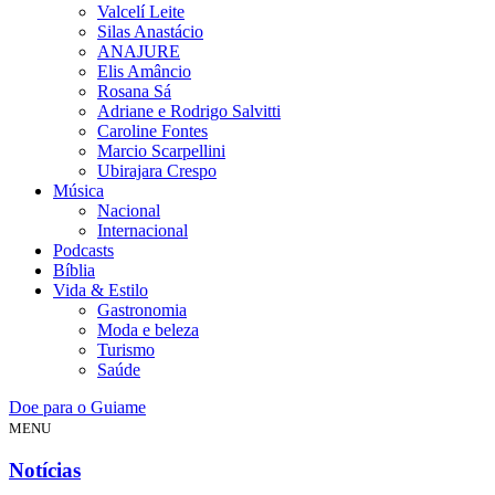
Valcelí Leite
Silas Anastácio
ANAJURE
Elis Amâncio
Rosana Sá
Adriane e Rodrigo Salvitti
Caroline Fontes
Marcio Scarpellini
Ubirajara Crespo
Música
Nacional
Internacional
Podcasts
Bíblia
Vida & Estilo
Gastronomia
Moda e beleza
Turismo
Saúde
Doe para o Guiame
MENU
Notícias