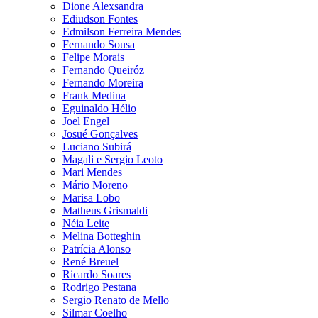
Dione Alexsandra
Ediudson Fontes
Edmilson Ferreira Mendes
Fernando Sousa
Felipe Morais
Fernando Queiróz
Fernando Moreira
Frank Medina
Eguinaldo Hélio
Joel Engel
Josué Gonçalves
Luciano Subirá
Magali e Sergio Leoto
Mari Mendes
Mário Moreno
Marisa Lobo
Matheus Grismaldi
Néia Leite
Melina Botteghin
Patrícia Alonso
René Breuel
Ricardo Soares
Rodrigo Pestana
Sergio Renato de Mello
Silmar Coelho