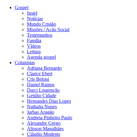
Gospel
Israel
Notícias
Mundo Cristão
Missões / Ação Social
Testemunhos
Família
Vídeos
Leitura
Agenda gospel
Colunistas
Adriana Bernardo
Clarice Ebert
Cris Beloni
Daniel Ramos
Darci Lourenção
Getúlio Cidade
Hernandes Dias Lopes
Nathalia Nunes
Jarbas Aragão
Andreia Pinheiro Paulo
Alexandre Grego
Alisson Magalhães
Cláudio Modesto