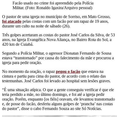
Facão usado no crime foi apreendido pela Polícia
Militar. (Foto: Ronaldo Igaxira/Arquivo pessoal)
O pastor de uma igreja no município de Sorriso, em Mato Grosso,
foi atacado
pelas costas com um facão por um rapaz de 19 anos,
durante um culto na noite de sábado (26).
Três golpes acertaram as costas do pastor José Carlos da Silva, de 53
anos, na Igreja Evangélica Nova Aliança, no Bairro Rota do Sol, a
420 km de Cuiabá.
Segundo a Polícia Militar, o agressor Dionatan Fernando de Sousa
estava “transtornado” por causa do falecimento da mãe e procurou a
igreja para pedir oração.
No momento da oração, o rapaz
pegou o facão
que estava na
cintura e partiu para cima do pastor, de acordo com o relato das
testemunhas. José Carlos foi levado ao hospital sem lesões graves.
“É uma situação atípica. O que a gente conseguiu verificar é que ele
teria perdido a mãe, no último domingo, e foi até a igreja pedir
oração. Porém, enquanto [os fiéis] oravam, ele levantou transtornado
e, de posse do facão, desferiu alguns golpes de ‘prancha’ nas costas
do pastor”, disse o cabo Fernando Souza ao site Só Notícias.