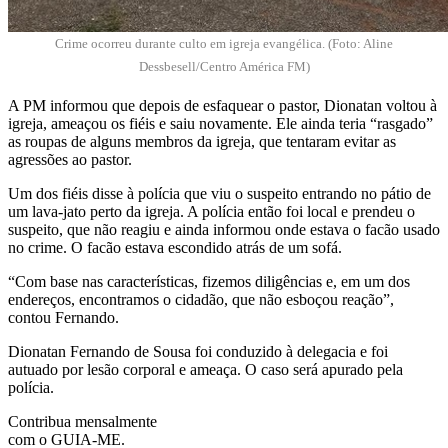
Crime ocorreu durante culto em igreja evangélica. (Foto: Aline
Dessbesell/Centro América FM)
A PM informou que depois de esfaquear o pastor, Dionatan voltou à
igreja, ameaçou os fiéis e saiu novamente. Ele ainda teria “rasgado”
as roupas de alguns membros da igreja, que tentaram evitar as
agressões ao pastor.
Um dos fiéis disse à polícia que viu o suspeito entrando no pátio de
um lava-jato perto da igreja. A polícia então foi local e prendeu o
suspeito, que não reagiu e ainda informou onde estava o facão usado
no crime. O facão estava escondido atrás de um sofá.
“Com base nas características, fizemos diligências e, em um dos
endereços, encontramos o cidadão, que não esboçou reação”,
contou Fernando.
Dionatan Fernando de Sousa foi conduzido à delegacia e foi
autuado por lesão corporal e ameaça. O caso será apurado pela
polícia.
Contribua mensalmente
com o GUIA-ME.