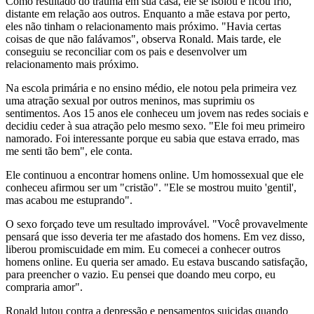
Como resultado do trauma em sua casa, ele se isolou e ficou frio,
distante em relação aos outros. Enquanto a mãe estava por perto,
eles não tinham o relacionamento mais próximo. "Havia certas
coisas de que não falávamos", observa Ronald. Mais tarde, ele
conseguiu se reconciliar com os pais e desenvolver um
relacionamento mais próximo.
Na escola primária e no ensino médio, ele notou pela primeira vez
uma atração sexual por outros meninos, mas suprimiu os
sentimentos. Aos 15 anos ele conheceu um jovem nas redes sociais e
decidiu ceder à sua atração pelo mesmo sexo. "Ele foi meu primeiro
namorado. Foi interessante porque eu sabia que estava errado, mas
me senti tão bem", ele conta.
Ele continuou a encontrar homens online. Um homossexual que ele
conheceu afirmou ser um "cristão". "Ele se mostrou muito 'gentil',
mas acabou me estuprando".
O sexo forçado teve um resultado improvável. "Você provavelmente
pensará que isso deveria ter me afastado dos homens. Em vez disso,
liberou promiscuidade em mim. Eu comecei a conhecer outros
homens online. Eu queria ser amado. Eu estava buscando satisfação,
para preencher o vazio. Eu pensei que doando meu corpo, eu
compraria amor".
Ronald lutou contra a depressão e pensamentos suicidas quando