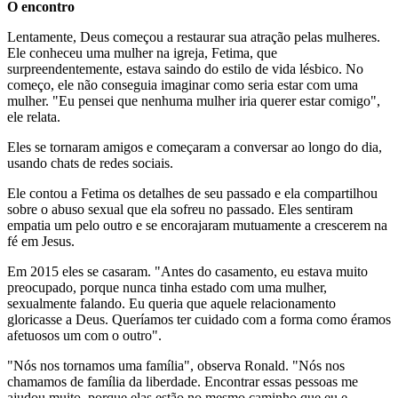
O encontro
Lentamente, Deus começou a restaurar sua atração pelas mulheres.
Ele conheceu uma mulher na igreja, Fetima, que
surpreendentemente, estava saindo do estilo de vida lésbico. No
começo, ele não conseguia imaginar como seria estar com uma
mulher. "Eu pensei que nenhuma mulher iria querer estar comigo",
ele relata.
Eles se tornaram amigos e começaram a conversar ao longo do dia,
usando chats de redes sociais.
Ele contou a Fetima os detalhes de seu passado e ela compartilhou
sobre o abuso sexual que ela sofreu no passado. Eles sentiram
empatia um pelo outro e se encorajaram mutuamente a crescerem na
fé em Jesus.
Em 2015 eles se casaram. "Antes do casamento, eu estava muito
preocupado, porque nunca tinha estado com uma mulher,
sexualmente falando. Eu queria que aquele relacionamento
gloricasse a Deus. Queríamos ter cuidado com a forma como éramos
afetuosos um com o outro".
"Nós nos tornamos uma família", observa Ronald. "Nós nos
chamamos de família da liberdade. Encontrar essas pessoas me
ajudou muito, porque elas estão no mesmo caminho que eu e