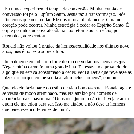
"Eu nunca experimentei terapia de conversão. Minha terapia de
conversão foi pelo Espírito Santo. Jesus faz a transformação. Nós
não temos que nos mudar. Ele nos renova diariamente. Cura no
coração pode ocorrer. Minha estratégia é ceder ao Espírito Santo. É
o que permite que o ex-alcoólatra não retorne ao seu vício, por
exemplo", acrescentou.
Ronald não voltou à prática da homossexualidade nos últimos nove
anos, mas é honesto sobre a luta.
"Inicialmente eu tinha um forte desejo de voltar aos meus desejos.
Negar minha carne foi uma grande luta. Eu estava me privando de
algo que eu estava acostumado a ceder. Pedi a Deus que revelasse as
raízes do porquê eu me sentia atraído pelos homens", contou.
Quando ele fazia parte do estilo de vida homossexual, Ronald agia e
se vestia de modo afeminado, mas era atraído por homens de
aparência mais masculina. "Deus me ajudou a não ter inveja e amar
quem ele me criou para ser. Isso me ajudou a não desejar homens
que parecessem diferentes de mim".