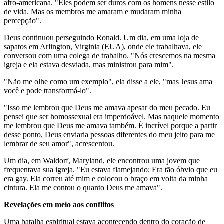
afro-americana. "Eles podem ser duros com os homens nesse estilo
de vida. Mas os membros me amaram e mudaram minha
percepção".
Deus continuou perseguindo Ronald. Um dia, em uma loja de
sapatos em Arlington, Virginia (EUA), onde ele trabalhava, ele
conversou com uma colega de trabalho. "Nós crescemos na mesma
igreja e ela estava desviada, mas ministrou para mim".
"Não me olhe como um exemplo", ela disse a ele, "mas Jesus ama
você e pode transformá-lo".
"Isso me lembrou que Deus me amava apesar do meu pecado. Eu
pensei que ser homossexual era imperdoável. Mas naquele momento
me lembrou que Deus me amava também. É incrível porque a partir
desse ponto, Deus enviaria pessoas diferentes do meu jeito para me
lembrar de seu amor", acrescentou.
Um dia, em Waldorf, Maryland, ele encontrou uma jovem que
frequentava sua igreja. "Eu estava flamejando; Era tão óbvio que eu
era gay. Ela correu até mim e colocou o braço em volta da minha
cintura. Ela me contou o quanto Deus me amava".
Revelações em meio aos conflitos
Uma batalha espiritual estava acontecendo dentro do coração de