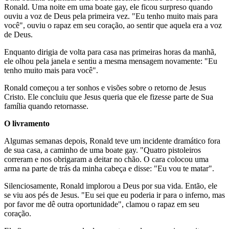
Ronald. Uma noite em uma boate gay, ele ficou surpreso quando
ouviu a voz de Deus pela primeira vez. "Eu tenho muito mais para
você", ouviu o rapaz em seu coração, ao sentir que aquela era a voz
de Deus.
Enquanto dirigia de volta para casa nas primeiras horas da manhã,
ele olhou pela janela e sentiu a mesma mensagem novamente: "Eu
tenho muito mais para você".
Ronald começou a ter sonhos e visões sobre o retorno de Jesus
Cristo. Ele concluiu que Jesus queria que ele fizesse parte de Sua
família quando retornasse.
O livramento
Algumas semanas depois, Ronald teve um incidente dramático fora
de sua casa, a caminho de uma boate gay. "Quatro pistoleiros
correram e nos obrigaram a deitar no chão. O cara colocou uma
arma na parte de trás da minha cabeça e disse: "Eu vou te matar".
Silenciosamente, Ronald implorou a Deus por sua vida. Então, ele
se viu aos pés de Jesus. "Eu sei que eu poderia ir para o inferno, mas
por favor me dê outra oportunidade", clamou o rapaz em seu
coração.