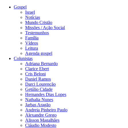
Gospel
Israel
Notícias
Mundo Cristão
Missões / Ação Social
Testemunhos
Família
Vídeos
Leitura
Agenda gospel
Colunistas
Adriana Bernardo
Clarice Ebert
Cris Beloni
Daniel Ramos
Darci Lourenção
Getúlio Cidade
Hernandes Dias Lopes
Nathalia Nunes
Jarbas Aragão
Andreia Pinheiro Paulo
Alexandre Grego
Alisson Magalhães
Cláudio Modesto