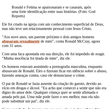
Ronald e Fetima se apaixonaram e se casaram, após
uma forte identificação entre suas histórias. (Foto: God
Reports)
Ele foi criado na igreja com um conhecimento superficial de Deus,
mas não teve um relacionamento pessoal com Jesus Cristo.
"Aos nove anos, um parente próximo e dois amigos homens
abusaram sexualmente
de mim", conta Ronald McCray, agora
com 31 anos.
Com uma faca apontada em sua direção, ele foi impedido de reagir.
"Minha inocência foi tirada de mim", diz ele.
Os homens estavam assistindo a pornografia masculina, enquanto
abusavam de Ronald. Eles o fizeram ficar em silêncio sobre o abuso,
fazendo ameaças contra, caso ele denunciasse o crime.
O pai de Ronald se fazia ausente da criação do garoto, devido ao
vício em drogas e álcool. "Eu acho que comecei a sentir que não era
digno do amor dele. Qualquer criança quer se sentir afirmada e
amada pelo pai. Uma mãe pode fazer o seu melhor, mas ela não
pode substituir um pai", diz ele.