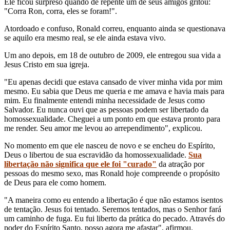
Ele ficou surpreso quando de repente um de seus amigos gritou:
"Corra Ron, corra, eles se foram!".
Atordoado e confuso, Ronald correu, enquanto ainda se questionava
se aquilo era mesmo real, se ele ainda estava vivo.
Um ano depois, em 18 de outubro de 2009, ele entregou sua vida a
Jesus Cristo em sua igreja.
"Eu apenas decidi que estava cansado de viver minha vida por mim
mesmo. Eu sabia que Deus me queria e me amava e havia mais para
mim. Eu finalmente entendi minha necessidade de Jesus como
Salvador. Eu nunca ouvi que as pessoas podem ser libertado da
homossexualidade. Cheguei a um ponto em que estava pronto para
me render. Seu amor me levou ao arrependimento", explicou.
No momento em que ele nasceu de novo e se encheu do Espírito,
Deus o libertou de sua escravidão da homossexualidade.
Sua
libertação não significa que ele foi "curado"
da atração por
pessoas do mesmo sexo, mas Ronald hoje compreende o propósito
de Deus para ele como homem.
"A maneira como eu entendo a libertação é que não estamos isentos
de tentação. Jesus foi tentado. Seremos tentados, mas o Senhor fará
um caminho de fuga. Eu fui liberto da prática do pecado. Através do
poder do Espírito Santo, posso agora me afastar", afirmou.