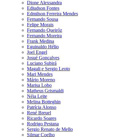
Dione Alexsandra
Ediudson Fontes
Edmilson Ferreira Mendes
Fernando Sousa
Felipe Morais
Fernando Queiróz
Fernando Moreira
Frank Medina
Eguinaldo Hélio
Joel Engel
Josué Gonçalves
Luciano Subirá
Magali e Sergio Leoto
Mari Mendes
Mário Moreno
Marisa Lobo
Matheus Grismaldi
Néia Leite
Melina Botteghin
Patrícia Alonso
René Breuel
Ricardo Soares
Rodrigo Pestana
Sergio Renato de Mello
Silmar Coelho