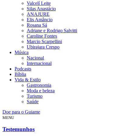
Valcelí Leite
Silas Anastácio
ANAJURE
Elis Amâncio
Rosana Sá
Adriane e Rodrigo Salvitti
Caroline Fontes
Marcio Scarpellini
Ubirajara Crespo
Música
Nacional
Internacional
Podcasts
Bíblia
Vida & Estilo
Gastronomia
Moda e beleza
Turismo
Saúde
Doe para o Guiame
MENU
Testemunhos