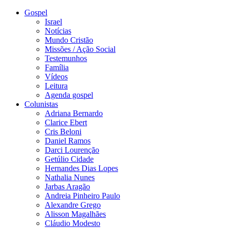
Gospel
Israel
Notícias
Mundo Cristão
Missões / Ação Social
Testemunhos
Família
Vídeos
Leitura
Agenda gospel
Colunistas
Adriana Bernardo
Clarice Ebert
Cris Beloni
Daniel Ramos
Darci Lourenção
Getúlio Cidade
Hernandes Dias Lopes
Nathalia Nunes
Jarbas Aragão
Andreia Pinheiro Paulo
Alexandre Grego
Alisson Magalhães
Cláudio Modesto