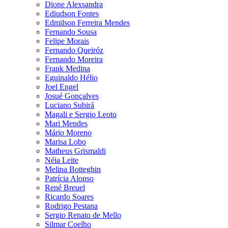
Dione Alexsandra
Ediudson Fontes
Edmilson Ferreira Mendes
Fernando Sousa
Felipe Morais
Fernando Queiróz
Fernando Moreira
Frank Medina
Eguinaldo Hélio
Joel Engel
Josué Gonçalves
Luciano Subirá
Magali e Sergio Leoto
Mari Mendes
Mário Moreno
Marisa Lobo
Matheus Grismaldi
Néia Leite
Melina Botteghin
Patrícia Alonso
René Breuel
Ricardo Soares
Rodrigo Pestana
Sergio Renato de Mello
Silmar Coelho