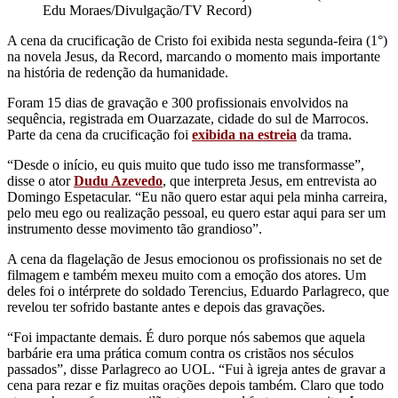
Edu Moraes/Divulgação/TV Record)
A cena da crucificação de Cristo foi exibida nesta segunda-feira (1°)
na novela Jesus, da Record, marcando o momento mais importante
na história de redenção da humanidade.
Foram 15 dias de gravação e 300 profissionais envolvidos na
sequência, registrada em Ouarzazate, cidade do sul de Marrocos.
Parte da cena da crucificação foi
exibida na estreia
da trama.
“Desde o início, eu quis muito que tudo isso me transformasse”,
disse o ator
Dudu Azevedo
, que interpreta Jesus, em entrevista ao
Domingo Espetacular. “Eu não quero estar aqui pela minha carreira,
pelo meu ego ou realização pessoal, eu quero estar aqui para ser um
instrumento desse movimento tão grandioso”.
A cena da flagelação de Jesus emocionou os profissionais no set de
filmagem e também mexeu muito com a emoção dos atores. Um
deles foi o intérprete do soldado Terencius, Eduardo Parlagreco, que
revelou ter sofrido bastante antes e depois das gravações.
“Foi impactante demais. É duro porque nós sabemos que aquela
barbárie era uma prática comum contra os cristãos nos séculos
passados”, disse Parlagreco ao UOL. “Fui à igreja antes de gravar a
cena para rezar e fiz muitas orações depois também. Claro que todo