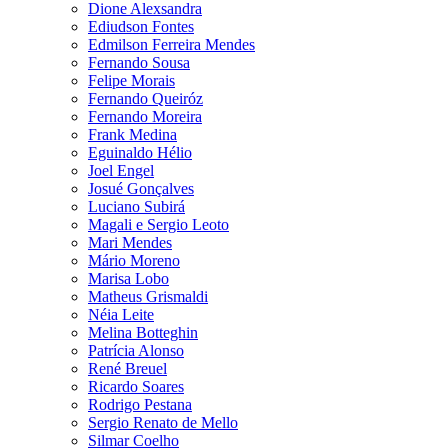
Dione Alexsandra
Ediudson Fontes
Edmilson Ferreira Mendes
Fernando Sousa
Felipe Morais
Fernando Queiróz
Fernando Moreira
Frank Medina
Eguinaldo Hélio
Joel Engel
Josué Gonçalves
Luciano Subirá
Magali e Sergio Leoto
Mari Mendes
Mário Moreno
Marisa Lobo
Matheus Grismaldi
Néia Leite
Melina Botteghin
Patrícia Alonso
René Breuel
Ricardo Soares
Rodrigo Pestana
Sergio Renato de Mello
Silmar Coelho