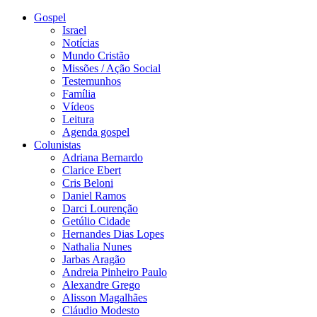
Gospel
Israel
Notícias
Mundo Cristão
Missões / Ação Social
Testemunhos
Família
Vídeos
Leitura
Agenda gospel
Colunistas
Adriana Bernardo
Clarice Ebert
Cris Beloni
Daniel Ramos
Darci Lourenção
Getúlio Cidade
Hernandes Dias Lopes
Nathalia Nunes
Jarbas Aragão
Andreia Pinheiro Paulo
Alexandre Grego
Alisson Magalhães
Cláudio Modesto