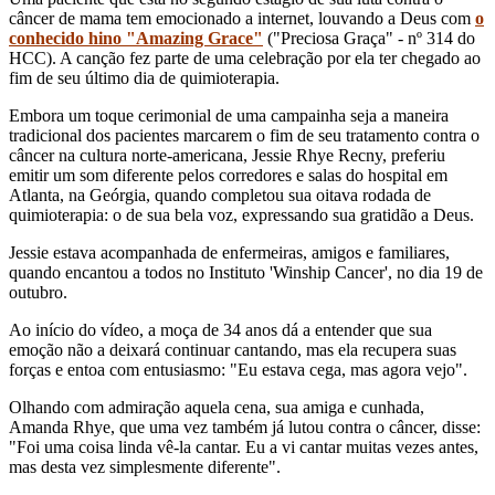
câncer de mama tem emocionado a internet, louvando a Deus com
o
conhecido hino "Amazing Grace"
("Preciosa Graça" - nº 314 do
HCC). A canção fez parte de uma celebração por ela ter chegado ao
fim de seu último dia de quimioterapia.
Embora um toque cerimonial de uma campainha seja a maneira
tradicional dos pacientes marcarem o fim de seu tratamento contra o
câncer na cultura norte-americana, Jessie Rhye Recny, preferiu
emitir um som diferente pelos corredores e salas do hospital em
Atlanta, na Geórgia, quando completou sua oitava rodada de
quimioterapia: o de sua bela voz, expressando sua gratidão a Deus.
Jessie estava acompanhada de enfermeiras, amigos e familiares,
quando encantou a todos no Instituto 'Winship Cancer', no dia 19 de
outubro.
Ao início do vídeo, a moça de 34 anos dá a entender que sua
emoção não a deixará continuar cantando, mas ela recupera suas
forças e entoa com entusiasmo: "Eu estava cega, mas agora vejo".
Olhando com admiração aquela cena, sua amiga e cunhada,
Amanda Rhye, que uma vez também já lutou contra o câncer, disse:
"Foi uma coisa linda vê-la cantar. Eu a vi cantar muitas vezes antes,
mas desta vez simplesmente diferente".