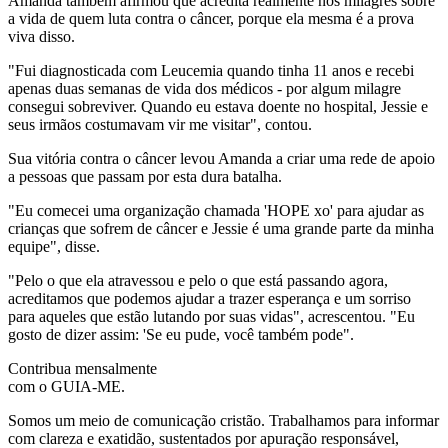
Amanda também afirmou que acredita realmente nos milagres sobre
a vida de quem luta contra o câncer, porque ela mesma é a prova
viva disso.
"Fui diagnosticada com Leucemia quando tinha 11 anos e recebi
apenas duas semanas de vida dos médicos - por algum milagre
consegui sobreviver. Quando eu estava doente no hospital, Jessie e
seus irmãos costumavam vir me visitar", contou.
Sua vitória contra o câncer levou Amanda a criar uma rede de apoio
a pessoas que passam por esta dura batalha.
"Eu comecei uma organização chamada 'HOPE xo' para ajudar as
crianças que sofrem de câncer e Jessie é uma grande parte da minha
equipe", disse.
"Pelo o que ela atravessou e pelo o que está passando agora,
acreditamos que podemos ajudar a trazer esperança e um sorriso
para aqueles que estão lutando por suas vidas", acrescentou. "Eu
gosto de dizer assim: 'Se eu pude, você também pode".
Contribua mensalmente
com o GUIA-ME.
Somos um meio de comunicação cristão. Trabalhamos para informar
com clareza e exatidão, sustentados por apuração responsável,