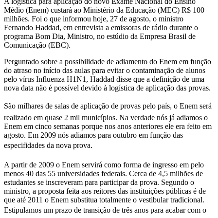
A logística para aplicação do novo Exame Nacional do Ensino
Médio (Enem) custará ao Ministério da Educação (MEC) R$ 100
milhões. Foi o que informou hoje, 27 de agosto, o ministro
Fernando Haddad, em entrevista a emissoras de rádio durante o
programa Bom Dia, Ministro, no estúdio da Empresa Brasil de
Comunicação (EBC).
Perguntado sobre a possibilidade de adiamento do Enem em função
do atraso no início das aulas para evitar o contaminação de alunos
pelo vírus Influenza H1N1, Haddad disse que a definição de uma
nova data não é possível devido à logística de aplicação das provas.
São milhares de salas de aplicação de provas pelo país, o Enem será
realizado em quase 2 mil municípios. Na verdade nós já adiamos o
Enem em cinco semanas porque nos anos anteriores ele era feito em
agosto. Em 2009 nós adiamos para outubro em função das
especifidades da nova prova.
A partir de 2009 o Enem servirá como forma de ingresso em pelo
menos 40 das 55 universidades federais. Cerca de 4,5 milhões de
estudantes se inscreveram para participar da prova. Segundo o
ministro, a proposta feita aos reitores das instituições públicas é de
que até 2011 o Enem substitua totalmente o vestibular tradicional.
Estipulamos um prazo de transição de três anos para acabar com o