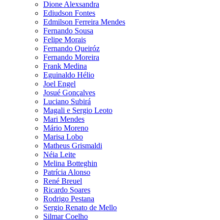
Dione Alexsandra
Ediudson Fontes
Edmilson Ferreira Mendes
Fernando Sousa
Felipe Morais
Fernando Queiróz
Fernando Moreira
Frank Medina
Eguinaldo Hélio
Joel Engel
Josué Gonçalves
Luciano Subirá
Magali e Sergio Leoto
Mari Mendes
Mário Moreno
Marisa Lobo
Matheus Grismaldi
Néia Leite
Melina Botteghin
Patrícia Alonso
René Breuel
Ricardo Soares
Rodrigo Pestana
Sergio Renato de Mello
Silmar Coelho