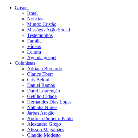
Gospel
Israel
Notícias
Mundo Cristão
Missões / Ação Social
Testemunhos
Família
Vídeos
Leitura
Agenda gospel
Colunistas
Adriana Bernardo
Clarice Ebert
Cris Beloni
Daniel Ramos
Darci Lourenção
Getúlio Cidade
Hernandes Dias Lopes
Nathalia Nunes
Jarbas Aragão
Andreia Pinheiro Paulo
Alexandre Grego
Alisson Magalhães
Cláudio Modesto