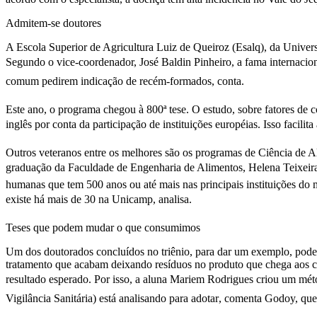
Admitem-se doutores
A Escola Superior de Agricultura Luiz de Queiroz (Esalq), da Unive
Segundo o vice-coordenador, José Baldin Pinheiro, a fama internacion
comum pedirem indicação de recém-formados, conta.
Este ano, o programa chegou à 800ª tese. O estudo, sobre fatores de
inglês por conta da participação de instituições européias. Isso facili
Outros veteranos entre os melhores são os programas de Ciência de 
graduação da Faculdade de Engenharia de Alimentos, Helena Teixeira 
humanas que tem 500 anos ou até mais nas principais instituições do 
existe há mais de 30 na Unicamp, analisa.
Teses que podem mudar o que consumimos
Um dos doutorados concluídos no triênio, para dar um exemplo, pode
tratamento que acabam deixando resíduos no produto que chega aos con
resultado esperado. Por isso, a aluna Mariem Rodrigues criou um méto
Vigilância Sanitária) está analisando para adotar, comenta Godoy, que 