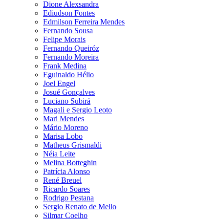
Dione Alexsandra
Ediudson Fontes
Edmilson Ferreira Mendes
Fernando Sousa
Felipe Morais
Fernando Queiróz
Fernando Moreira
Frank Medina
Eguinaldo Hélio
Joel Engel
Josué Gonçalves
Luciano Subirá
Magali e Sergio Leoto
Mari Mendes
Mário Moreno
Marisa Lobo
Matheus Grismaldi
Néia Leite
Melina Botteghin
Patrícia Alonso
René Breuel
Ricardo Soares
Rodrigo Pestana
Sergio Renato de Mello
Silmar Coelho