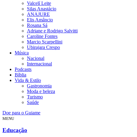
Valcelí Leite
Silas Anastácio
ANAJURE
Elis Amâncio
Rosana Sá
Adriane e Rodrigo Salvitti
Caroline Fontes
Marcio Scarpellini
Ubirajara Crespo
Música
Nacional
Internacional
Podcasts
Bíblia
Vida & Estilo
Gastronomia
Moda e beleza
Turismo
Saúde
Doe para o Guiame
MENU
Educação