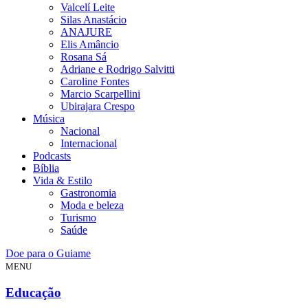
Valcelí Leite
Silas Anastácio
ANAJURE
Elis Amâncio
Rosana Sá
Adriane e Rodrigo Salvitti
Caroline Fontes
Marcio Scarpellini
Ubirajara Crespo
Música
Nacional
Internacional
Podcasts
Bíblia
Vida & Estilo
Gastronomia
Moda e beleza
Turismo
Saúde
Doe para o Guiame
MENU
Educação