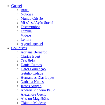
Gospel
Israel
Notícias
Mundo Cristão
Missões / Ação Social
Testemunhos
Família
Vídeos
Leitura
Agenda gospel
Colunistas
Adriana Bernardo
Clarice Ebert
Cris Beloni
Daniel Ramos
Darci Lourenção
Getúlio Cidade
Hernandes Dias Lopes
Nathalia Nunes
Jarbas Aragão
Andreia Pinheiro Paulo
Alexandre Grego
Alisson Magalhães
Cláudio Modesto