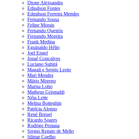
Dione Alexsandra
Ediudson Fontes
Edmilson Ferreira Mendes
Fernando Sousa
Felipe Morais
Fernando Queiróz
Fernando Moreira
Frank Medina
Eguinaldo Hélio
Joel Engel
Josué Gonçalves
Luciano Subirá
Magali e Sergio Leoto
Mari Mendes
Mário Moreno
Marisa Lobo
Matheus Grismaldi
Néia Leite
Melina Botteghin
Patrícia Alonso
René Breuel
Ricardo Soares
Rodrigo Pestana
Sergio Renato de Mello
Silmar Coelho