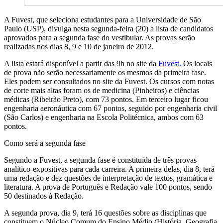
A Fuvest, que seleciona estudantes para a Universidade de São
Paulo (USP), divulga nesta segunda-feira (20) a lista de candidatos
aprovados para a segunda fase do vestibular. As provas serão
realizadas nos dias 8, 9 e 10 de janeiro de 2012.
A lista estará disponível a partir das 9h no site da
Fuvest.
Os locais
de prova não serão necessariamente os mesmos da primeira fase.
Eles podem ser consultados no site da Fuvest. Os cursos com notas
de corte mais altas foram os de medicina (Pinheiros) e ciências
médicas (Ribeirão Preto), com 73 pontos. Em terceiro lugar ficou
engenharia aeronáutica com 67 pontos, seguido por engenharia civil
(São Carlos) e engenharia na Escola Politécnica, ambos com 63
pontos.
Como será a segunda fase
Segundo a Fuvest, a segunda fase é constituída de três provas
analítico-expositivas para cada carreira. A primeira delas, dia 8, terá
uma redação e dez questões de interpretação de textos, gramática e
literatura. A prova de Português e Redação vale 100 pontos, sendo
50 destinados à Redação.
A segunda prova, dia 9, terá 16 questões sobre as disciplinas que
constituem o Núcleo Comum do Ensino Médio (História, Geografia,