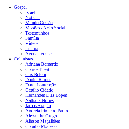
Gospel
Israel
Notícias
Mundo Cristão
Missões / Ação Social
Testemunhos
Família
Vídeos
Leitura
Agenda gospel
Colunistas
Adriana Bernardo
Clarice Ebert
Cris Beloni
Daniel Ramos
Darci Lourenção
Getúlio Cidade
Hernandes Dias Lopes
Nathalia Nunes
Jarbas Aragão
Andreia Pinheiro Paulo
Alexandre Grego
Alisson Magalhães
Cláudio Modesto