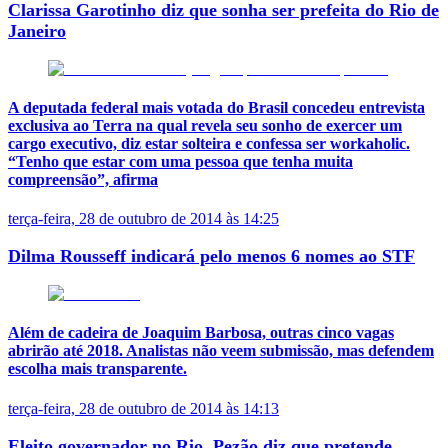
Clarissa Garotinho diz que sonha ser prefeita do Rio de
Janeiro
A deputada federal mais votada do Brasil concedeu entrevista
exclusiva ao Terra na qual revela seu sonho de exercer um
cargo executivo, diz estar solteira e confessa ser workaholic.
“Tenho que estar com uma pessoa que tenha muita
compreensão”, afirma
terça-feira, 28 de outubro de 2014 às 14:25
Dilma Rousseff indicará pelo menos 6 nomes ao STF
Além de cadeira de Joaquim Barbosa, outras cinco vagas
abrirão até 2018. Analistas não veem submissão, mas defendem
escolha mais transparente.
terça-feira, 28 de outubro de 2014 às 14:13
Eleito governador no Rio, Pezão diz que pretende