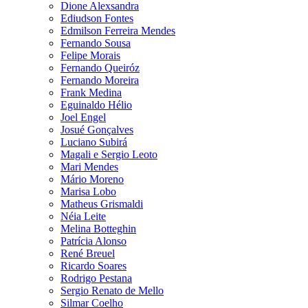
Dione Alexsandra
Ediudson Fontes
Edmilson Ferreira Mendes
Fernando Sousa
Felipe Morais
Fernando Queiróz
Fernando Moreira
Frank Medina
Eguinaldo Hélio
Joel Engel
Josué Gonçalves
Luciano Subirá
Magali e Sergio Leoto
Mari Mendes
Mário Moreno
Marisa Lobo
Matheus Grismaldi
Néia Leite
Melina Botteghin
Patrícia Alonso
René Breuel
Ricardo Soares
Rodrigo Pestana
Sergio Renato de Mello
Silmar Coelho