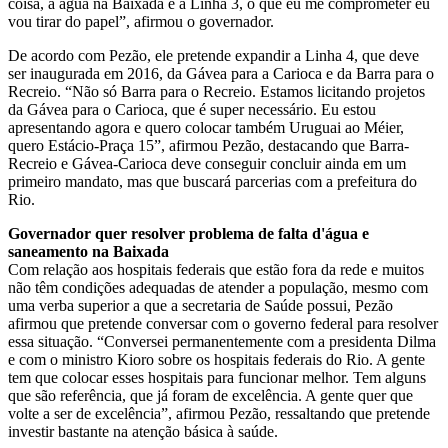
coisa, a água na Baixada e a Linha 3, o que eu me comprometer eu
vou tirar do papel”, afirmou o governador.
De acordo com Pezão, ele pretende expandir a Linha 4, que deve
ser inaugurada em 2016, da Gávea para a Carioca e da Barra para o
Recreio. “Não só Barra para o Recreio. Estamos licitando projetos
da Gávea para o Carioca, que é super necessário. Eu estou
apresentando agora e quero colocar também Uruguai ao Méier,
quero Estácio-Praça 15”, afirmou Pezão, destacando que Barra-
Recreio e Gávea-Carioca deve conseguir concluir ainda em um
primeiro mandato, mas que buscará parcerias com a prefeitura do
Rio.
Governador quer resolver problema de falta d'água e
saneamento na Baixada
Com relação aos hospitais federais que estão fora da rede e muitos
não têm condições adequadas de atender a população, mesmo com
uma verba superior a que a secretaria de Saúde possui, Pezão
afirmou que pretende conversar com o governo federal para resolver
essa situação. “Conversei permanentemente com a presidenta Dilma
e com o ministro Kioro sobre os hospitais federais do Rio. A gente
tem que colocar esses hospitais para funcionar melhor. Tem alguns
que são referência, que já foram de excelência. A gente quer que
volte a ser de excelência”, afirmou Pezão, ressaltando que pretende
investir bastante na atenção básica à saúde.