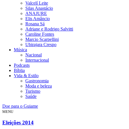
Valcelí Leite
Silas Anastácio
ANAJURE
Elis Amâncio
Rosana Sá
Adriane e Rodrigo Salvitti
Caroline Fontes
Marcio Scarpellini
Ubirajara Crespo
Música
Nacional
Internacional
Podcasts
Bíblia
Vida & Estilo
Gastronomia
Moda e beleza
Turismo
Saúde
Doe para o Guiame
MENU
Eleições 2014