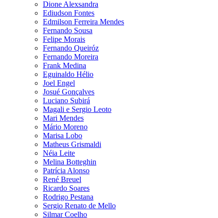
Dione Alexsandra
Ediudson Fontes
Edmilson Ferreira Mendes
Fernando Sousa
Felipe Morais
Fernando Queiróz
Fernando Moreira
Frank Medina
Eguinaldo Hélio
Joel Engel
Josué Gonçalves
Luciano Subirá
Magali e Sergio Leoto
Mari Mendes
Mário Moreno
Marisa Lobo
Matheus Grismaldi
Néia Leite
Melina Botteghin
Patrícia Alonso
René Breuel
Ricardo Soares
Rodrigo Pestana
Sergio Renato de Mello
Silmar Coelho