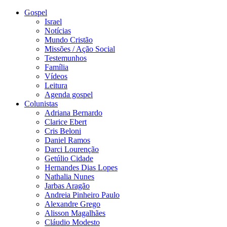
Gospel
Israel
Notícias
Mundo Cristão
Missões / Ação Social
Testemunhos
Família
Vídeos
Leitura
Agenda gospel
Colunistas
Adriana Bernardo
Clarice Ebert
Cris Beloni
Daniel Ramos
Darci Lourenção
Getúlio Cidade
Hernandes Dias Lopes
Nathalia Nunes
Jarbas Aragão
Andreia Pinheiro Paulo
Alexandre Grego
Alisson Magalhães
Cláudio Modesto