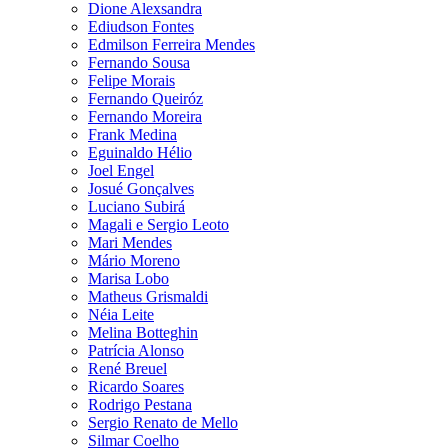
Dione Alexsandra
Ediudson Fontes
Edmilson Ferreira Mendes
Fernando Sousa
Felipe Morais
Fernando Queiróz
Fernando Moreira
Frank Medina
Eguinaldo Hélio
Joel Engel
Josué Gonçalves
Luciano Subirá
Magali e Sergio Leoto
Mari Mendes
Mário Moreno
Marisa Lobo
Matheus Grismaldi
Néia Leite
Melina Botteghin
Patrícia Alonso
René Breuel
Ricardo Soares
Rodrigo Pestana
Sergio Renato de Mello
Silmar Coelho