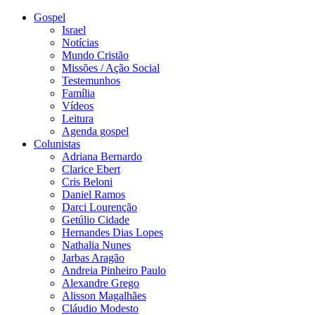
Gospel
Israel
Notícias
Mundo Cristão
Missões / Ação Social
Testemunhos
Família
Vídeos
Leitura
Agenda gospel
Colunistas
Adriana Bernardo
Clarice Ebert
Cris Beloni
Daniel Ramos
Darci Lourenção
Getúlio Cidade
Hernandes Dias Lopes
Nathalia Nunes
Jarbas Aragão
Andreia Pinheiro Paulo
Alexandre Grego
Alisson Magalhães
Cláudio Modesto