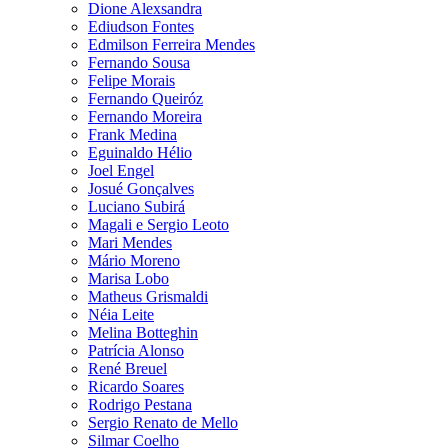
Dione Alexsandra
Ediudson Fontes
Edmilson Ferreira Mendes
Fernando Sousa
Felipe Morais
Fernando Queiróz
Fernando Moreira
Frank Medina
Eguinaldo Hélio
Joel Engel
Josué Gonçalves
Luciano Subirá
Magali e Sergio Leoto
Mari Mendes
Mário Moreno
Marisa Lobo
Matheus Grismaldi
Néia Leite
Melina Botteghin
Patrícia Alonso
René Breuel
Ricardo Soares
Rodrigo Pestana
Sergio Renato de Mello
Silmar Coelho