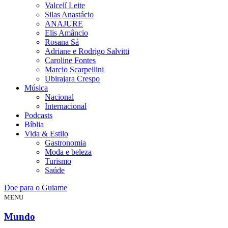
Valcelí Leite
Silas Anastácio
ANAJURE
Elis Amâncio
Rosana Sá
Adriane e Rodrigo Salvitti
Caroline Fontes
Marcio Scarpellini
Ubirajara Crespo
Música
Nacional
Internacional
Podcasts
Bíblia
Vida & Estilo
Gastronomia
Moda e beleza
Turismo
Saúde
Doe para o Guiame
MENU
Mundo