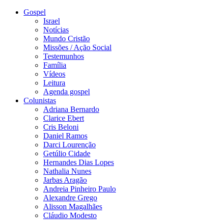
Gospel
Israel
Notícias
Mundo Cristão
Missões / Ação Social
Testemunhos
Família
Vídeos
Leitura
Agenda gospel
Colunistas
Adriana Bernardo
Clarice Ebert
Cris Beloni
Daniel Ramos
Darci Lourenção
Getúlio Cidade
Hernandes Dias Lopes
Nathalia Nunes
Jarbas Aragão
Andreia Pinheiro Paulo
Alexandre Grego
Alisson Magalhães
Cláudio Modesto