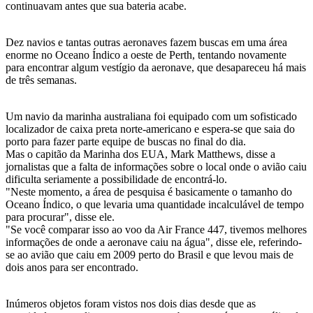
continuavam antes que sua bateria acabe.
Dez navios e tantas outras aeronaves fazem buscas em uma área
enorme no Oceano Índico a oeste de Perth, tentando novamente
para encontrar algum vestígio da aeronave, que desapareceu há mais
de três semanas.
Um navio da marinha australiana foi equipado com um sofisticado
localizador de caixa preta norte-americano e espera-se que saia do
porto para fazer parte equipe de buscas no final do dia.
Mas o capitão da Marinha dos EUA, Mark Matthews, disse a
jornalistas que a falta de informações sobre o local onde o avião caiu
dificulta seriamente a possibilidade de encontrá-lo.
"Neste momento, a área de pesquisa é basicamente o tamanho do
Oceano Índico, o que levaria uma quantidade incalculável de tempo
para procurar", disse ele.
"Se você comparar isso ao voo da Air France 447, tivemos melhores
informações de onde a aeronave caiu na água", disse ele, referindo-
se ao avião que caiu em 2009 perto do Brasil e que levou mais de
dois anos para ser encontrado.
Inúmeros objetos foram vistos nos dois dias desde que as