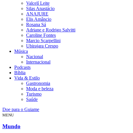
Valcelí Leite
Silas Anastácio
ANAJURE
Elis Amâncio
Rosana Sá
Adriane e Rodrigo Salvitti
Caroline Fontes
Marcio Scarpellini
Ubirajara Crespo
Música
Nacional
Internacional
Podcasts
Bíblia
Vida & Estilo
Gastronomia
Moda e beleza
Turismo
Saúde
Doe para o Guiame
MENU
Mundo