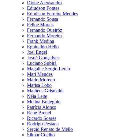
Dione Alexsandra
Ediudson Fontes
Edmilson Ferreira Mendes
Fernando Sousa
Felipe Morais
Fernando Queiróz
Fernando Moreira
Frank Medina
Eguinaldo Hélio
Joel Engel
Josué Gonçalves
Luciano Subirá
Magali e Sergio Leoto
Mari Mendes
Mário Moreno
Marisa Lobo
Matheus Grismaldi
Néia Leite
Melina Botteghin
Patrícia Alonso
René Breuel
Ricardo Soares
Rodrigo Pestana
Sergio Renato de Mello
Silmar Coelho