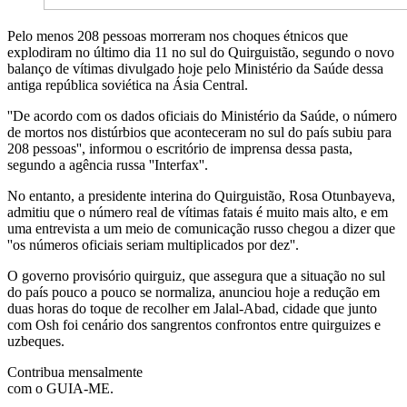
Pelo menos 208 pessoas morreram nos choques étnicos que
explodiram no último dia 11 no sul do Quirguistão, segundo o novo
balanço de vítimas divulgado hoje pelo Ministério da Saúde dessa
antiga república soviética na Ásia Central.
''De acordo com os dados oficiais do Ministério da Saúde, o número
de mortos nos distúrbios que aconteceram no sul do país subiu para
208 pessoas'', informou o escritório de imprensa dessa pasta,
segundo a agência russa ''Interfax''.
No entanto, a presidente interina do Quirguistão, Rosa Otunbayeva,
admitiu que o número real de vítimas fatais é muito mais alto, e em
uma entrevista a um meio de comunicação russo chegou a dizer que
''os números oficiais seriam multiplicados por dez''.
O governo provisório quirguiz, que assegura que a situação no sul
do país pouco a pouco se normaliza, anunciou hoje a redução em
duas horas do toque de recolher em Jalal-Abad, cidade que junto
com Osh foi cenário dos sangrentos confrontos entre quirguizes e
uzbeques.
Contribua mensalmente
com o GUIA-ME.