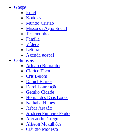
Gospel
Israel
Notícias
Mundo Cristão
Missões / Ação Social
Testemunhos
Família
Vídeos
Leitura
Agenda gospel
Colunistas
Adriana Bernardo
Clarice Ebert
Cris Beloni
Daniel Ramos
Darci Lourenção
Getúlio Cidade
Hernandes Dias Lopes
Nathalia Nunes
Jarbas Aragão
Andreia Pinheiro Paulo
Alexandre Grego
Alisson Magalhães
Cláudio Modesto