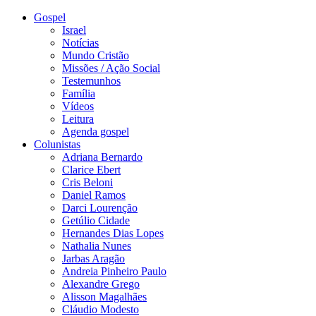
Gospel
Israel
Notícias
Mundo Cristão
Missões / Ação Social
Testemunhos
Família
Vídeos
Leitura
Agenda gospel
Colunistas
Adriana Bernardo
Clarice Ebert
Cris Beloni
Daniel Ramos
Darci Lourenção
Getúlio Cidade
Hernandes Dias Lopes
Nathalia Nunes
Jarbas Aragão
Andreia Pinheiro Paulo
Alexandre Grego
Alisson Magalhães
Cláudio Modesto