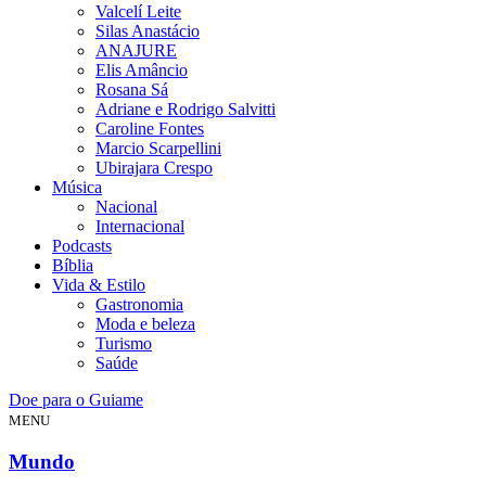
Valcelí Leite
Silas Anastácio
ANAJURE
Elis Amâncio
Rosana Sá
Adriane e Rodrigo Salvitti
Caroline Fontes
Marcio Scarpellini
Ubirajara Crespo
Música
Nacional
Internacional
Podcasts
Bíblia
Vida & Estilo
Gastronomia
Moda e beleza
Turismo
Saúde
Doe para o Guiame
MENU
Mundo