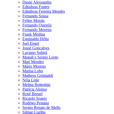
Dione Alexsandra
Ediudson Fontes
Edmilson Ferreira Mendes
Fernando Sousa
Felipe Morais
Fernando Queiróz
Fernando Moreira
Frank Medina
Eguinaldo Hélio
Joel Engel
Josué Gonçalves
Luciano Subirá
Magali e Sergio Leoto
Mari Mendes
Mário Moreno
Marisa Lobo
Matheus Grismaldi
Néia Leite
Melina Botteghin
Patrícia Alonso
René Breuel
Ricardo Soares
Rodrigo Pestana
Sergio Renato de Mello
Silmar Coelho