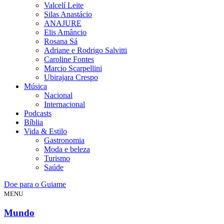
Valcelí Leite
Silas Anastácio
ANAJURE
Elis Amâncio
Rosana Sá
Adriane e Rodrigo Salvitti
Caroline Fontes
Marcio Scarpellini
Ubirajara Crespo
Música
Nacional
Internacional
Podcasts
Bíblia
Vida & Estilo
Gastronomia
Moda e beleza
Turismo
Saúde
Doe para o Guiame
MENU
Mundo