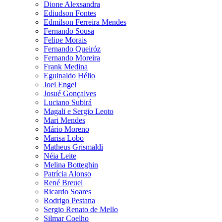
Dione Alexsandra
Ediudson Fontes
Edmilson Ferreira Mendes
Fernando Sousa
Felipe Morais
Fernando Queiróz
Fernando Moreira
Frank Medina
Eguinaldo Hélio
Joel Engel
Josué Gonçalves
Luciano Subirá
Magali e Sergio Leoto
Mari Mendes
Mário Moreno
Marisa Lobo
Matheus Grismaldi
Néia Leite
Melina Botteghin
Patrícia Alonso
René Breuel
Ricardo Soares
Rodrigo Pestana
Sergio Renato de Mello
Silmar Coelho