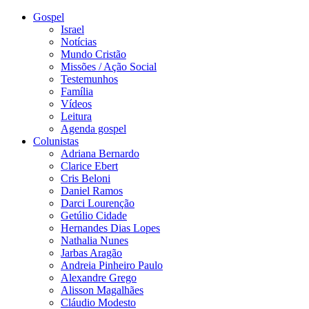
Gospel
Israel
Notícias
Mundo Cristão
Missões / Ação Social
Testemunhos
Família
Vídeos
Leitura
Agenda gospel
Colunistas
Adriana Bernardo
Clarice Ebert
Cris Beloni
Daniel Ramos
Darci Lourenção
Getúlio Cidade
Hernandes Dias Lopes
Nathalia Nunes
Jarbas Aragão
Andreia Pinheiro Paulo
Alexandre Grego
Alisson Magalhães
Cláudio Modesto