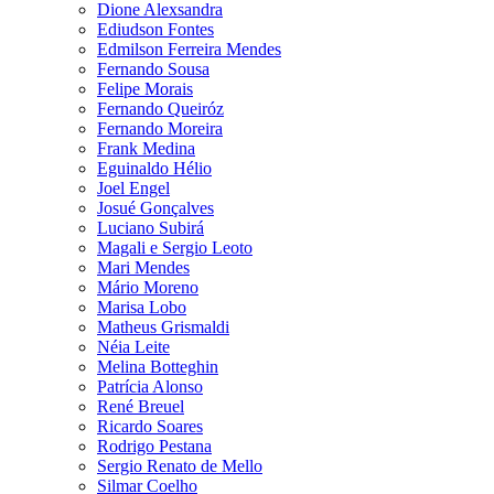
Dione Alexsandra
Ediudson Fontes
Edmilson Ferreira Mendes
Fernando Sousa
Felipe Morais
Fernando Queiróz
Fernando Moreira
Frank Medina
Eguinaldo Hélio
Joel Engel
Josué Gonçalves
Luciano Subirá
Magali e Sergio Leoto
Mari Mendes
Mário Moreno
Marisa Lobo
Matheus Grismaldi
Néia Leite
Melina Botteghin
Patrícia Alonso
René Breuel
Ricardo Soares
Rodrigo Pestana
Sergio Renato de Mello
Silmar Coelho