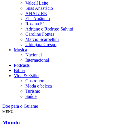
Valcelí Leite
Silas Anastácio
ANAJURE
Elis Amâncio
Rosana Sá
Adriane e Rodrigo Salvitti
Caroline Fontes
Marcio Scarpellini
Ubirajara Crespo
Música
Nacional
Internacional
Podcasts
Bíblia
Vida & Estilo
Gastronomia
Moda e beleza
Turismo
Saúde
Doe para o Guiame
MENU
Mundo