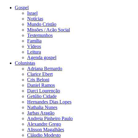
Gospel
Israel
Notícias
Mundo Cristão
Missões / Ação Social
Testemunhos
Família
Vídeos
Leitura
Agenda gospel
Colunistas
Adriana Bernardo
Clarice Ebert
Cris Beloni
Daniel Ramos
Darci Lourenção
Getúlio Cidade
Hernandes Dias Lopes
Nathalia Nunes
Jarbas Aragão
Andreia Pinheiro Paulo
Alexandre Grego
Alisson Magalhães
Cláudio Modesto