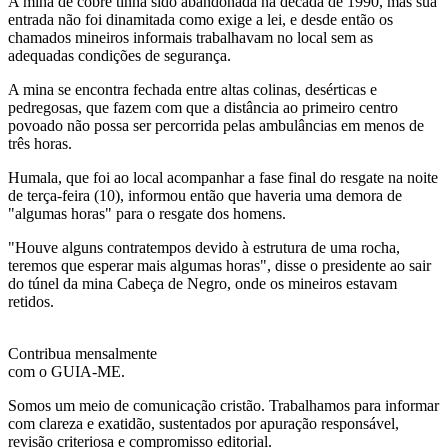
A mina de cobre tinha sido abandonada na década de 1990, mas sua
entrada não foi dinamitada como exige a lei, e desde então os
chamados mineiros informais trabalhavam no local sem as
adequadas condições de segurança.
A mina se encontra fechada entre altas colinas, desérticas e
pedregosas, que fazem com que a distância ao primeiro centro
povoado não possa ser percorrida pelas ambulâncias em menos de
três horas.
Humala, que foi ao local acompanhar a fase final do resgate na noite
de terça-feira (10), informou então que haveria uma demora de
"algumas horas" para o resgate dos homens.
"Houve alguns contratempos devido à estrutura de uma rocha,
teremos que esperar mais algumas horas", disse o presidente ao sair
do túnel da mina Cabeça de Negro, onde os mineiros estavam
retidos.
Contribua mensalmente
com o GUIA-ME.
Somos um meio de comunicação cristão. Trabalhamos para informar
com clareza e exatidão, sustentados por apuração responsável,
revisão criteriosa e compromisso editorial.