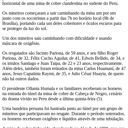
horizontal de uma mina de cobre clandestina no sudeste do Peru.
Os mineiros começaram a sair caminhando da mina um por um
junto com os socorristas a partir das 7h no horário local (9h de
Brasília), portando cada um deles cobertores e óculos escuros para
se proteger da luz do sol.
Um dos mineiros saiu caminhando com dificuldade e usando
máscara de oxigênio.
Os resgatados são Jacinto Pariona, de 59 anos, e seu filho Roger
Pariona, de 32, Félix Cucho Aguilar, de 41, Edwin Bellido, de 34, e
os irmãos Santiago e Juan Taipa, de 22 e 23 anos, respectivamente.
Além deles, também foram retirados da mina Carlos Huamaní, de 47
anos, Jesus Capatinta Raymi, de 35, e Julio César Huayta, de quem
não há outros dados.
O presidente Ollanta Humala e os familiares receberam os homens
na entrada do túnel da mina de cobre de Cabeça de Negro, cenário
do drama vivido no Peru desde a última quinta-feira (5).
Uma bandeira peruana foi hasteada junto ao túnel por um grupo de
mineiros que participavam no resgate. Durante o período soterrados,
os homens receberam oxigênio e líquidos através de uma tubulação.