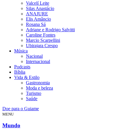
Valcelí Leite
Silas Anastácio
ANAJURE
Elis Amâncio
Rosana Sá
Adriane e Rodrigo Salvitti
Caroline Fontes
Marcio Scarpellini
Ubirajara Crespo
Música
Nacional
Internacional
Podcasts
Bíblia
Vida & Estilo
Gastronomia
Moda e beleza
Turismo
Saúde
Doe para o Guiame
MENU
Mundo