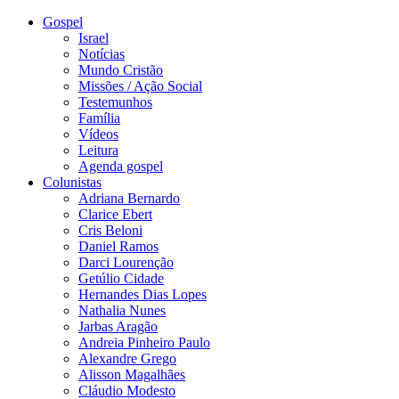
Gospel
Israel
Notícias
Mundo Cristão
Missões / Ação Social
Testemunhos
Família
Vídeos
Leitura
Agenda gospel
Colunistas
Adriana Bernardo
Clarice Ebert
Cris Beloni
Daniel Ramos
Darci Lourenção
Getúlio Cidade
Hernandes Dias Lopes
Nathalia Nunes
Jarbas Aragão
Andreia Pinheiro Paulo
Alexandre Grego
Alisson Magalhães
Cláudio Modesto