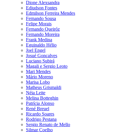
Dione Alexsandra
Ediudson Fontes
Edmilson Ferreira Mendes
Fernando Sousa
Felipe Morais
Fernando Queiróz
Fernando Moreira
Frank Medina
Eguinaldo Hélio
Joel Engel
Josué Gonçalves
Luciano Subirá
Magali e Sergio Leoto
Mari Mendes
Mário Moreno
Marisa Lobo
Matheus Grismaldi
Néia Leite
Melina Botteghin
Patrícia Alonso
René Breuel
Ricardo Soares
Rodrigo Pestana
Sergio Renato de Mello
Silmar Coelho