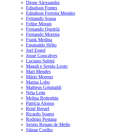
Dione Alexsandra
Ediudson Fontes
Edmilson Ferreira Mendes
Fernando Sousa
Felipe Morais
Fernando Queiróz
Fernando Moreira
Frank Medina
Eguinaldo Hélio
Joel Engel
Josué Gonçalves
Luciano Subirá
Magali e Sergio Leoto
Mari Mendes
Mário Moreno
Marisa Lobo
Matheus Grismaldi
Néia Leite
Melina Botteghin
Patrícia Alonso
René Breuel
Ricardo Soares
Rodrigo Pestana
Sergio Renato de Mello
Silmar Coelho