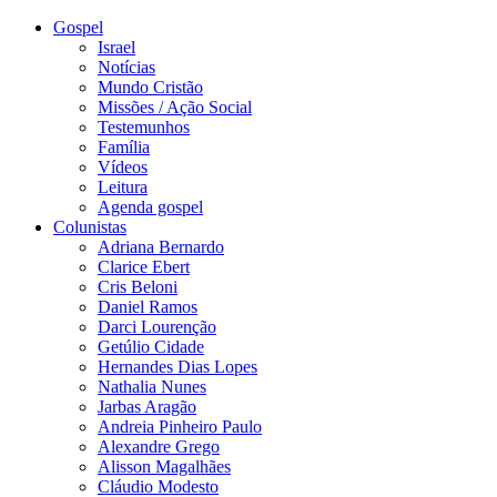
Gospel
Israel
Notícias
Mundo Cristão
Missões / Ação Social
Testemunhos
Família
Vídeos
Leitura
Agenda gospel
Colunistas
Adriana Bernardo
Clarice Ebert
Cris Beloni
Daniel Ramos
Darci Lourenção
Getúlio Cidade
Hernandes Dias Lopes
Nathalia Nunes
Jarbas Aragão
Andreia Pinheiro Paulo
Alexandre Grego
Alisson Magalhães
Cláudio Modesto