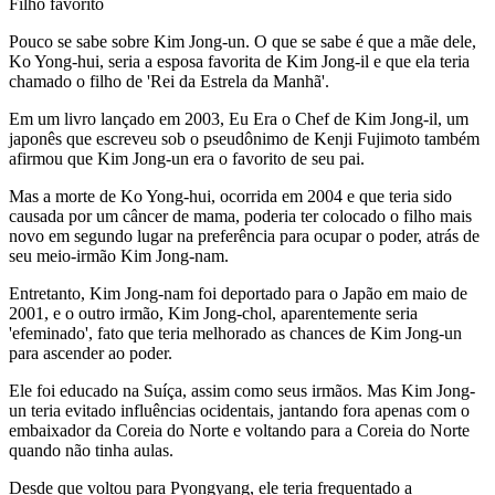
Filho favorito
Pouco se sabe sobre Kim Jong-un. O que se sabe é que a mãe dele,
Ko Yong-hui, seria a esposa favorita de Kim Jong-il e que ela teria
chamado o filho de 'Rei da Estrela da Manhã'.
Em um livro lançado em 2003, Eu Era o Chef de Kim Jong-il, um
japonês que escreveu sob o pseudônimo de Kenji Fujimoto também
afirmou que Kim Jong-un era o favorito de seu pai.
Mas a morte de Ko Yong-hui, ocorrida em 2004 e que teria sido
causada por um câncer de mama, poderia ter colocado o filho mais
novo em segundo lugar na preferência para ocupar o poder, atrás de
seu meio-irmão Kim Jong-nam.
Entretanto, Kim Jong-nam foi deportado para o Japão em maio de
2001, e o outro irmão, Kim Jong-chol, aparentemente seria
'efeminado', fato que teria melhorado as chances de Kim Jong-un
para ascender ao poder.
Ele foi educado na Suíça, assim como seus irmãos. Mas Kim Jong-
un teria evitado influências ocidentais, jantando fora apenas com o
embaixador da Coreia do Norte e voltando para a Coreia do Norte
quando não tinha aulas.
Desde que voltou para Pyongyang, ele teria frequentado a