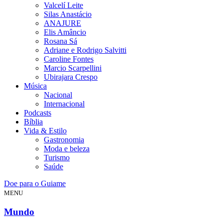
Valcelí Leite
Silas Anastácio
ANAJURE
Elis Amâncio
Rosana Sá
Adriane e Rodrigo Salvitti
Caroline Fontes
Marcio Scarpellini
Ubirajara Crespo
Música
Nacional
Internacional
Podcasts
Bíblia
Vida & Estilo
Gastronomia
Moda e beleza
Turismo
Saúde
Doe para o Guiame
MENU
Mundo