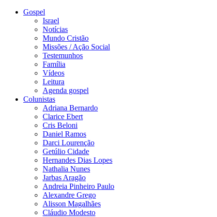
Gospel
Israel
Notícias
Mundo Cristão
Missões / Ação Social
Testemunhos
Família
Vídeos
Leitura
Agenda gospel
Colunistas
Adriana Bernardo
Clarice Ebert
Cris Beloni
Daniel Ramos
Darci Lourenção
Getúlio Cidade
Hernandes Dias Lopes
Nathalia Nunes
Jarbas Aragão
Andreia Pinheiro Paulo
Alexandre Grego
Alisson Magalhães
Cláudio Modesto