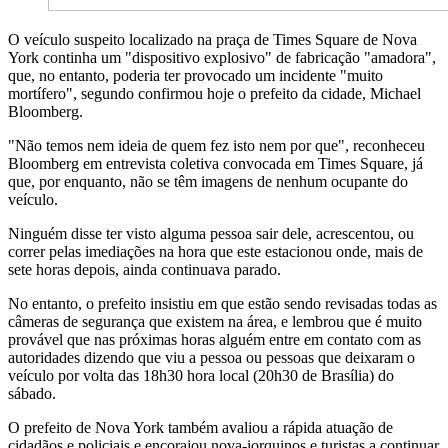
O veículo suspeito localizado na praça de Times Square de Nova
York continha um "dispositivo explosivo" de fabricação "amadora",
que, no entanto, poderia ter provocado um incidente "muito
mortífero", segundo confirmou hoje o prefeito da cidade, Michael
Bloomberg.
"Não temos nem ideia de quem fez isto nem por que", reconheceu
Bloomberg em entrevista coletiva convocada em Times Square, já
que, por enquanto, não se têm imagens de nenhum ocupante do
veículo.
Ninguém disse ter visto alguma pessoa sair dele, acrescentou, ou
correr pelas imediações na hora que este estacionou onde, mais de
sete horas depois, ainda continuava parado.
No entanto, o prefeito insistiu em que estão sendo revisadas todas as
câmeras de segurança que existem na área, e lembrou que é muito
provável que nas próximas horas alguém entre em contato com as
autoridades dizendo que viu a pessoa ou pessoas que deixaram o
veículo por volta das 18h30 hora local (20h30 de Brasília) do
sábado.
O prefeito de Nova York também avaliou a rápida atuação de
cidadãos e policiais e encorajou nova-iorquinos e turistas a continuar