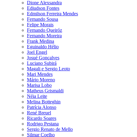
Dione Alexsandra
Ediudson Fontes
Edmilson Ferreira Mendes
Fernando Sousa
Felipe Morais
Fernando Queiróz
Fernando Moreira
Frank Medina
Eguinaldo Hélio
Joel Engel
Josué Gonçalves
Luciano Subirá
Magali e Sergio Leoto
Mari Mendes
Mário Moreno
Marisa Lobo
Matheus Grismaldi
Néia Leite
Melina Botteghin
Patrícia Alonso
René Breuel
Ricardo Soares
Rodrigo Pestana
Sergio Renato de Mello
Silmar Coelho