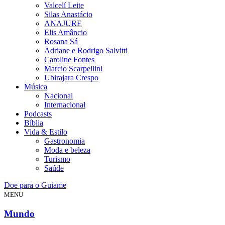
Valcelí Leite
Silas Anastácio
ANAJURE
Elis Amâncio
Rosana Sá
Adriane e Rodrigo Salvitti
Caroline Fontes
Marcio Scarpellini
Ubirajara Crespo
Música
Nacional
Internacional
Podcasts
Bíblia
Vida & Estilo
Gastronomia
Moda e beleza
Turismo
Saúde
Doe para o Guiame
MENU
Mundo