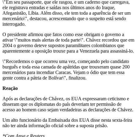
\"Em seu passaporte, que ele rasgou, e um caderno que carregava,
ele registrava entradas e saídas nos últimos anos do Iraque,
Afeganistão, Líbia. Além disso, ele tem toda a aparência de ser um
mercenário\", destacou, acrescentando que o suspeito está sendo
interrogado.
O presidente afirmou que fatos como esse obrigam o governo a
ativar \"muitos mais alertas de toda parte\". Chávez recordou que em
2004 o governo deteve supostos paramilitares colombianos que
aparentemente a oposição trouxe para a Venezuela para assassiná-lo.
\"Recordemos o que ocorreu uma vez, começando pelo candidato
burguês e toda essa camada de apátridas que trouxeram quase 200
mercenários para incendiar Caracas. Vejam o ódio que tem essa
gente contra a pátria de Bolívar\", finalizou.
Reação
Após as declarações de Chávez, os EUA expressaram ceticismo e
disseram que os diplomatas do país deveriam ter permissão de
acesso ao homem caso sejam verdadeiras as declarações de Chávez.
Um alto funcionário da Embaixada dos EUA disse nesta sexta-feira
não ter ainda informação oficial sobre a suposta prisão.
*Com Ansa e Reuters