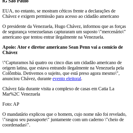
iG São Paulo
EUA, no entanto, se mostram céticos frente a declarações de
Chávez e exigem permissão para acesso ao cidadão americano
O presidente da Venezuela, Hugo Chávez, informou que as forças
de segurança venezuelanas capturaram um suposto \"mercenário\"
americano que tentou entrar ilegalmente na Venezuela.
Apoio: Ator e diretor americano Sean Penn vai a comício de
Chávez
\"Capturamos há quatro ou cinco dias um cidadão americano de
origem latina, que estava entrando ilegalmente na Venezuela pela
Colômbia. Detivemos o sujeito, que está preso agora mesmo\",
anunciou Chávez, durante
evento eleitoral
.
Chávez fala durante visita a complexo de casas em Catia La
Mar%2C Venezuela
Foto: AP
O mandatário explicou que o homem, cujo nome não foi revelado,
\"rasgou seu passaporte\" juntamente com um caderno \"cheio de
coordenadas\".