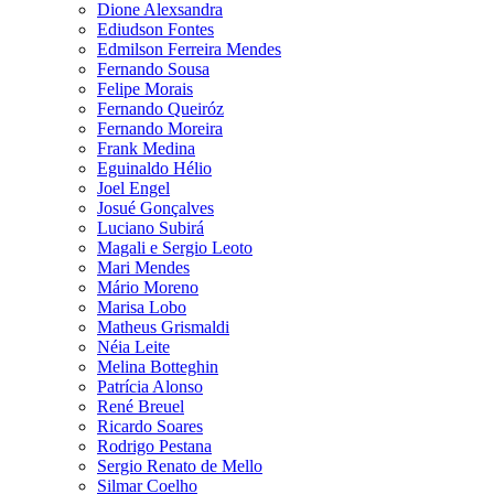
Dione Alexsandra
Ediudson Fontes
Edmilson Ferreira Mendes
Fernando Sousa
Felipe Morais
Fernando Queiróz
Fernando Moreira
Frank Medina
Eguinaldo Hélio
Joel Engel
Josué Gonçalves
Luciano Subirá
Magali e Sergio Leoto
Mari Mendes
Mário Moreno
Marisa Lobo
Matheus Grismaldi
Néia Leite
Melina Botteghin
Patrícia Alonso
René Breuel
Ricardo Soares
Rodrigo Pestana
Sergio Renato de Mello
Silmar Coelho