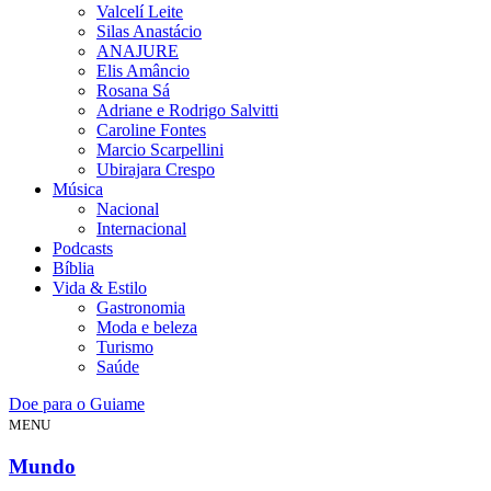
Valcelí Leite
Silas Anastácio
ANAJURE
Elis Amâncio
Rosana Sá
Adriane e Rodrigo Salvitti
Caroline Fontes
Marcio Scarpellini
Ubirajara Crespo
Música
Nacional
Internacional
Podcasts
Bíblia
Vida & Estilo
Gastronomia
Moda e beleza
Turismo
Saúde
Doe para o Guiame
MENU
Mundo