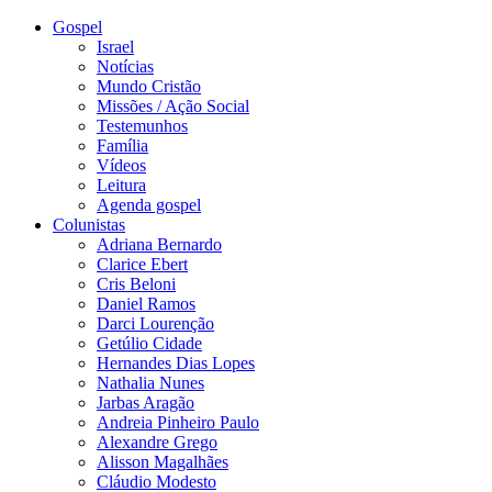
Gospel
Israel
Notícias
Mundo Cristão
Missões / Ação Social
Testemunhos
Família
Vídeos
Leitura
Agenda gospel
Colunistas
Adriana Bernardo
Clarice Ebert
Cris Beloni
Daniel Ramos
Darci Lourenção
Getúlio Cidade
Hernandes Dias Lopes
Nathalia Nunes
Jarbas Aragão
Andreia Pinheiro Paulo
Alexandre Grego
Alisson Magalhães
Cláudio Modesto