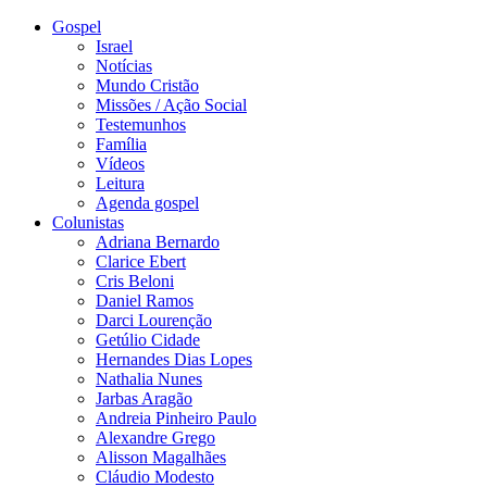
Gospel
Israel
Notícias
Mundo Cristão
Missões / Ação Social
Testemunhos
Família
Vídeos
Leitura
Agenda gospel
Colunistas
Adriana Bernardo
Clarice Ebert
Cris Beloni
Daniel Ramos
Darci Lourenção
Getúlio Cidade
Hernandes Dias Lopes
Nathalia Nunes
Jarbas Aragão
Andreia Pinheiro Paulo
Alexandre Grego
Alisson Magalhães
Cláudio Modesto