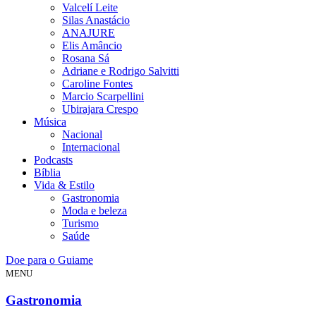
Valcelí Leite
Silas Anastácio
ANAJURE
Elis Amâncio
Rosana Sá
Adriane e Rodrigo Salvitti
Caroline Fontes
Marcio Scarpellini
Ubirajara Crespo
Música
Nacional
Internacional
Podcasts
Bíblia
Vida & Estilo
Gastronomia
Moda e beleza
Turismo
Saúde
Doe para o Guiame
MENU
Gastronomia