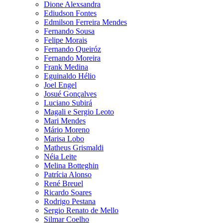
Dione Alexsandra
Ediudson Fontes
Edmilson Ferreira Mendes
Fernando Sousa
Felipe Morais
Fernando Queiróz
Fernando Moreira
Frank Medina
Eguinaldo Hélio
Joel Engel
Josué Gonçalves
Luciano Subirá
Magali e Sergio Leoto
Mari Mendes
Mário Moreno
Marisa Lobo
Matheus Grismaldi
Néia Leite
Melina Botteghin
Patrícia Alonso
René Breuel
Ricardo Soares
Rodrigo Pestana
Sergio Renato de Mello
Silmar Coelho