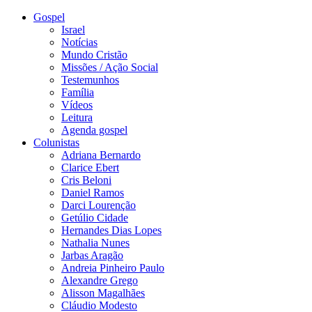
Gospel
Israel
Notícias
Mundo Cristão
Missões / Ação Social
Testemunhos
Família
Vídeos
Leitura
Agenda gospel
Colunistas
Adriana Bernardo
Clarice Ebert
Cris Beloni
Daniel Ramos
Darci Lourenção
Getúlio Cidade
Hernandes Dias Lopes
Nathalia Nunes
Jarbas Aragão
Andreia Pinheiro Paulo
Alexandre Grego
Alisson Magalhães
Cláudio Modesto