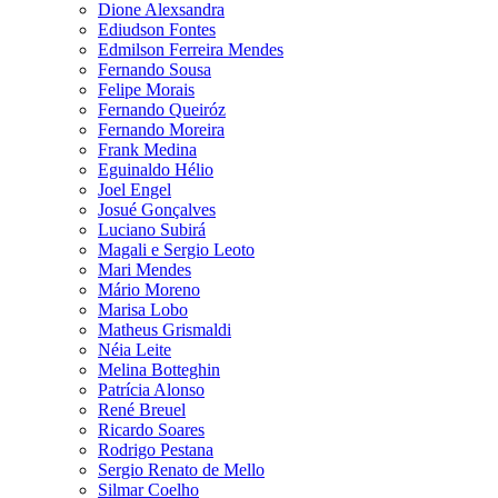
Dione Alexsandra
Ediudson Fontes
Edmilson Ferreira Mendes
Fernando Sousa
Felipe Morais
Fernando Queiróz
Fernando Moreira
Frank Medina
Eguinaldo Hélio
Joel Engel
Josué Gonçalves
Luciano Subirá
Magali e Sergio Leoto
Mari Mendes
Mário Moreno
Marisa Lobo
Matheus Grismaldi
Néia Leite
Melina Botteghin
Patrícia Alonso
René Breuel
Ricardo Soares
Rodrigo Pestana
Sergio Renato de Mello
Silmar Coelho