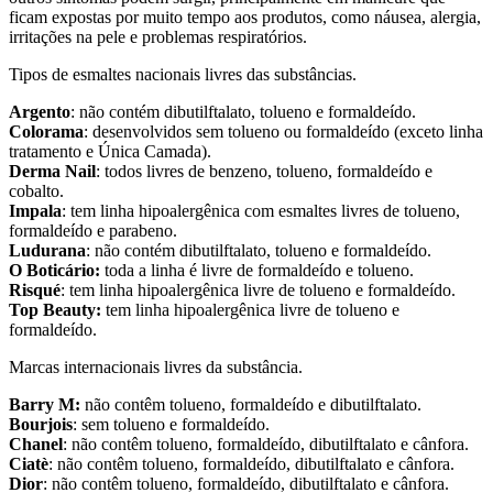
ficam expostas por muito tempo aos produtos, como náusea, alergia,
irritações na pele e problemas respiratórios.
Tipos de esmaltes nacionais livres das substâncias.
Argento
: não contém dibutilftalato, tolueno e formaldeído.
Colorama
: desenvolvidos sem tolueno ou formaldeído (exceto linha
tratamento e Única Camada).
Derma Nail
: todos livres de benzeno, tolueno, formaldeído e
cobalto.
Impala
: tem linha hipoalergênica com esmaltes livres de tolueno,
formaldeído e parabeno.
Ludurana
: não contém dibutilftalato, tolueno e formaldeído.
O Boticário:
toda a linha é livre de formaldeído e tolueno.
Risqué
: tem linha hipoalergênica livre de tolueno e formaldeído.
Top Beauty:
tem linha hipoalergênica livre de tolueno e
formaldeído.
Marcas internacionais livres da substância.
Barry M:
não contêm tolueno, formaldeído e dibutilftalato.
Bourjois
: sem tolueno e formaldeído.
Chanel
: não contêm tolueno, formaldeído, dibutilftalato e cânfora.
Ciatè
: não contêm tolueno, formaldeído, dibutilftalato e cânfora.
Dior
: não contêm tolueno, formaldeído, dibutilftalato e cânfora.