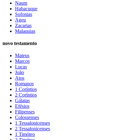
Naum
Habacuque
Sofonias
Ageu
Zacarias
Malaquias
novo testamento
Mateus
Marcos
Lucas
João
Atos
Romanos
1 Coríntios
2 Coríntios
Gálatas
Efésios
Filipenses
Colossenses
1 Tessalonicenses
2 Tessalonicenses
1 Timóteo
2 Timóteo