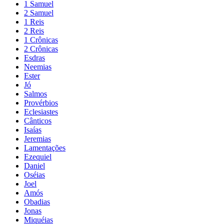
1 Samuel
2 Samuel
1 Reis
2 Reis
1 Crônicas
2 Crônicas
Esdras
Neemias
Ester
Jó
Salmos
Provérbios
Eclesiastes
Cânticos
Isaías
Jeremias
Lamentações
Ezequiel
Daniel
Oséias
Joel
Amós
Obadias
Jonas
Miquéias