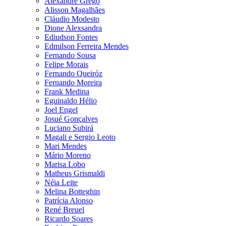
Alexandre Grego
Alisson Magalhães
Cláudio Modesto
Dione Alexsandra
Ediudson Fontes
Edmilson Ferreira Mendes
Fernando Sousa
Felipe Morais
Fernando Queiróz
Fernando Moreira
Frank Medina
Eguinaldo Hélio
Joel Engel
Josué Gonçalves
Luciano Subirá
Magali e Sergio Leoto
Mari Mendes
Mário Moreno
Marisa Lobo
Matheus Grismaldi
Néia Leite
Melina Botteghin
Patrícia Alonso
René Breuel
Ricardo Soares