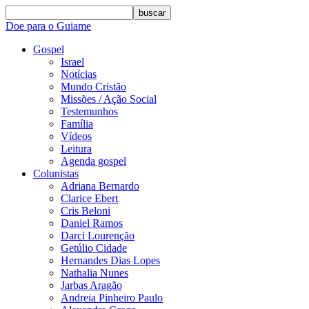
buscar
Doe para o Guiame
Gospel
Israel
Notícias
Mundo Cristão
Missões / Ação Social
Testemunhos
Família
Vídeos
Leitura
Agenda gospel
Colunistas
Adriana Bernardo
Clarice Ebert
Cris Beloni
Daniel Ramos
Darci Lourenção
Getúlio Cidade
Hernandes Dias Lopes
Nathalia Nunes
Jarbas Aragão
Andreia Pinheiro Paulo