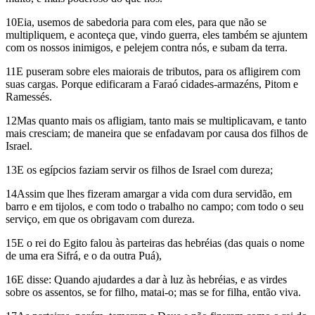
10Eia, usemos de sabedoria para com eles, para que não se
multipliquem, e aconteça que, vindo guerra, eles também se ajuntem
com os nossos inimigos, e pelejem contra nós, e subam da terra.
11E puseram sobre eles maiorais de tributos, para os afligirem com
suas cargas. Porque edificaram a Faraó cidades-armazéns, Pitom e
Ramessés.
12Mas quanto mais os afligiam, tanto mais se multiplicavam, e tanto
mais cresciam; de maneira que se enfadavam por causa dos filhos de
Israel.
13E os egípcios faziam servir os filhos de Israel com dureza;
14Assim que lhes fizeram amargar a vida com dura servidão, em
barro e em tijolos, e com todo o trabalho no campo; com todo o seu
serviço, em que os obrigavam com dureza.
15E o rei do Egito falou às parteiras das hebréias (das quais o nome
de uma era Sifrá, e o da outra Puá),
16E disse: Quando ajudardes a dar à luz às hebréias, e as virdes
sobre os assentos, se for filho, matai-o; mas se for filha, então viva.