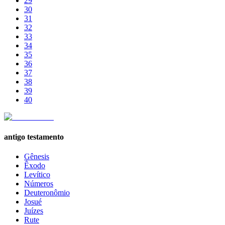
29
30
31
32
33
34
35
36
37
38
39
40
antigo testamento
Gênesis
Êxodo
Levítico
Números
Deuteronômio
Josué
Juízes
Rute