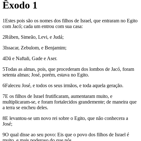
Êxodo 1
1Estes pois são os nomes dos filhos de Israel, que entraram no Egito
com Jacó; cada um entrou com sua casa:
2Rúben, Simeão, Levi, e Judá;
3Issacar, Zebulom, e Benjamim;
4Dã e Naftali, Gade e Aser.
5Todas as almas, pois, que procederam dos lombos de Jacó, foram
setenta almas; José, porém, estava no Egito.
6Faleceu José, e todos os seus irmãos, e toda aquela geração.
7E os filhos de Israel frutificaram, aumentaram muito, e
multiplicaram-se, e foram fortalecidos grandemente; de maneira que
a terra se encheu deles.
8E levantou-se um novo rei sobre o Egito, que não conhecera a
José;
9O qual disse ao seu povo: Eis que o povo dos filhos de Israel é
muito, e mais poderoso do que nós.