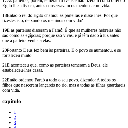
17As parteiras, porém, temeram a Deus e não fizeram como o rei do
Egito lhes dissera, antes conservavam os meninos com vida.
18Então o rei do Egito chamou as parteiras e disse-lhes: Por que
fizestes isto, deixando os meninos com vida?
19E as parteiras disseram a Faraó: É que as mulheres hebréias não
são como as egípcias; porque são vivas, e já têm dado à luz antes
que a parteira venha a elas.
20Portanto Deus fez bem às parteiras. E o povo se aumentou, e se
fortaleceu muito.
21E aconteceu que, como as parteiras temeram a Deus, ele
estabeleceu-lhes casas.
22Então ordenou Faraó a todo o seu povo, dizendo: A todos os
filhos que nascerem lançareis no rio, mas a todas as filhas guardareis
com vida.
capítulo
1
2
3
4