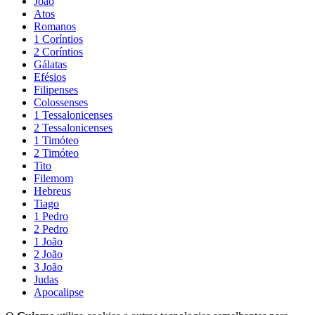
João
Atos
Romanos
1 Coríntios
2 Coríntios
Gálatas
Efésios
Filipenses
Colossenses
1 Tessalonicenses
2 Tessalonicenses
1 Timóteo
2 Timóteo
Tito
Filemom
Hebreus
Tiago
1 Pedro
2 Pedro
1 João
2 João
3 João
Judas
Apocalipse