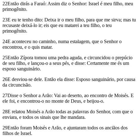
22Então dirás a Faraó: Assim diz o Senhor: Israel é meu filho, meu
primogênito.
23E eu te tenho dito: Deixa ir o meu filho, para que me sirva; mas tu
recusaste deixá-lo ir; eis que eu matarei a teu filho, o teu
primogênito.
24E aconteceu no caminho, numa estalagem, que o Senhor o
encontrou, e o quis matar.
25Então Zípora tomou uma pedra aguda, e circuncidou o prepúcio
de seu filho, e lançou-o a seus pés, e disse: Certamente me és um
esposo sanguinário.
26E desviou-se dele. Então ela disse: Esposo sanguinário, por causa
da circuncisão.
27Disse o Senhor a Arão: Vai ao deserto, ao encontro de Moisés. E
ele foi, e encontrou-o no monte de Deus, e beijou-o.
28E relatou Moisés a Arão todas as palavras do Senhor, com que o
enviara, e todos os sinais que lhe mandara.
29Então foram Moisés e Arão, e ajuntaram todos os anciãos dos
filhos de Israel.