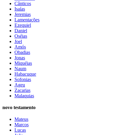
Cânticos
Isaías
Jeremias
Lamentações
Ezequiel
Daniel
Oséias
Joel
Amós
Obadias
Jonas
Miquéias
Naum
Habacuque
Sofonias
Ageu
Zacarias
Malaquias
novo testamento
Mateus
Marcos
Lucas