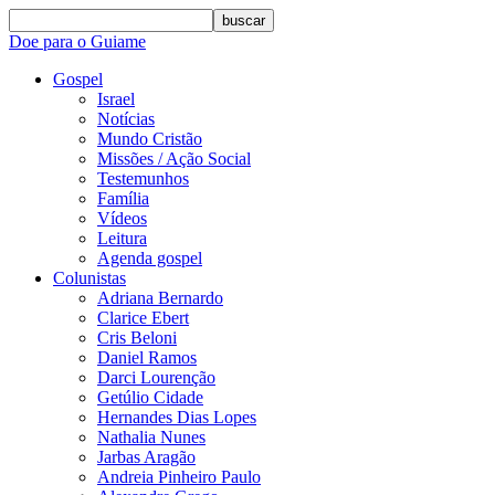
buscar
Doe para o Guiame
Gospel
Israel
Notícias
Mundo Cristão
Missões / Ação Social
Testemunhos
Família
Vídeos
Leitura
Agenda gospel
Colunistas
Adriana Bernardo
Clarice Ebert
Cris Beloni
Daniel Ramos
Darci Lourenção
Getúlio Cidade
Hernandes Dias Lopes
Nathalia Nunes
Jarbas Aragão
Andreia Pinheiro Paulo