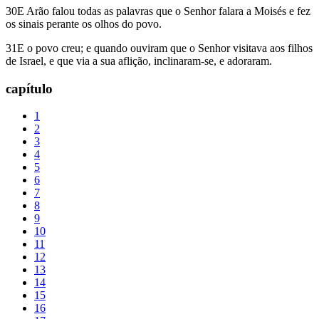
30E Arão falou todas as palavras que o Senhor falara a Moisés e fez
os sinais perante os olhos do povo.
31E o povo creu; e quando ouviram que o Senhor visitava aos filhos
de Israel, e que via a sua aflição, inclinaram-se, e adoraram.
capítulo
1
2
3
4
5
6
7
8
9
10
11
12
13
14
15
16