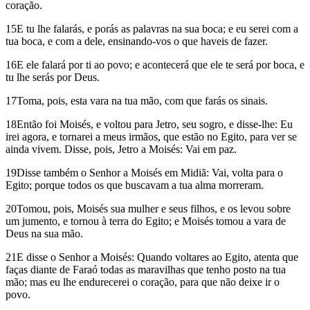
coração.
15E tu lhe falarás, e porás as palavras na sua boca; e eu serei com a
tua boca, e com a dele, ensinando-vos o que haveis de fazer.
16E ele falará por ti ao povo; e acontecerá que ele te será por boca, e
tu lhe serás por Deus.
17Toma, pois, esta vara na tua mão, com que farás os sinais.
18Então foi Moisés, e voltou para Jetro, seu sogro, e disse-lhe: Eu
irei agora, e tornarei a meus irmãos, que estão no Egito, para ver se
ainda vivem. Disse, pois, Jetro a Moisés: Vai em paz.
19Disse também o Senhor a Moisés em Midiã: Vai, volta para o
Egito; porque todos os que buscavam a tua alma morreram.
20Tomou, pois, Moisés sua mulher e seus filhos, e os levou sobre
um jumento, e tornou à terra do Egito; e Moisés tomou a vara de
Deus na sua mão.
21E disse o Senhor a Moisés: Quando voltares ao Egito, atenta que
faças diante de Faraó todas as maravilhas que tenho posto na tua
mão; mas eu lhe endurecerei o coração, para que não deixe ir o
povo.