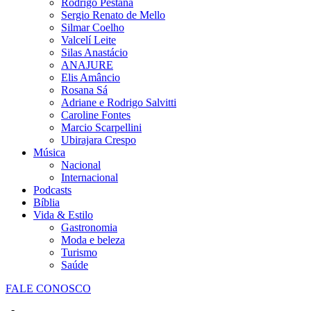
Rodrigo Pestana
Sergio Renato de Mello
Silmar Coelho
Valcelí Leite
Silas Anastácio
ANAJURE
Elis Amâncio
Rosana Sá
Adriane e Rodrigo Salvitti
Caroline Fontes
Marcio Scarpellini
Ubirajara Crespo
Música
Nacional
Internacional
Podcasts
Bíblia
Vida & Estilo
Gastronomia
Moda e beleza
Turismo
Saúde
FALE CONOSCO