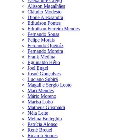
Alexandre Grego
Alisson Magalhães
Cláudio Modesto
Dione Alexsandra
Ediudson Fontes
Edmilson Ferreira Mendes
Fernando Sousa
Felipe Morais
Fernando Queiróz
Fernando Moreira
Frank Medina
Eguinaldo Hélio
Joel Engel
Josué Gonçalves
Luciano Subirá
Magali e Sergio Leoto
Mari Mendes
Mário Moreno
Marisa Lobo
Matheus Grismaldi
Néia Leite
Melina Botteghin
Patrícia Alonso
René Breuel
Ricardo Soares