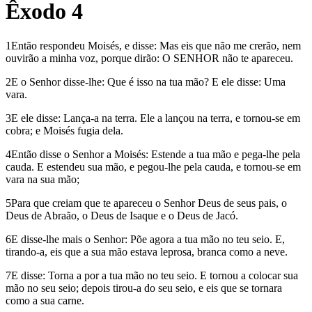
Êxodo 4
1Então respondeu Moisés, e disse: Mas eis que não me crerão, nem
ouvirão a minha voz, porque dirão: O SENHOR não te apareceu.
2E o Senhor disse-lhe: Que é isso na tua mão? E ele disse: Uma
vara.
3E ele disse: Lança-a na terra. Ele a lançou na terra, e tornou-se em
cobra; e Moisés fugia dela.
4Então disse o Senhor a Moisés: Estende a tua mão e pega-lhe pela
cauda. E estendeu sua mão, e pegou-lhe pela cauda, e tornou-se em
vara na sua mão;
5Para que creiam que te apareceu o Senhor Deus de seus pais, o
Deus de Abraão, o Deus de Isaque e o Deus de Jacó.
6E disse-lhe mais o Senhor: Põe agora a tua mão no teu seio. E,
tirando-a, eis que a sua mão estava leprosa, branca como a neve.
7E disse: Torna a por a tua mão no teu seio. E tornou a colocar sua
mão no seu seio; depois tirou-a do seu seio, e eis que se tornara
como a sua carne.