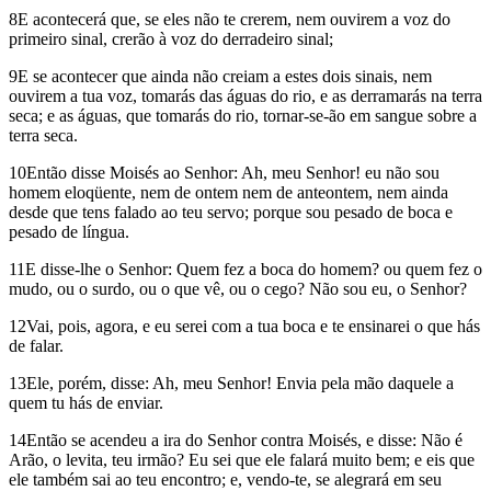
8E acontecerá que, se eles não te crerem, nem ouvirem a voz do
primeiro sinal, crerão à voz do derradeiro sinal;
9E se acontecer que ainda não creiam a estes dois sinais, nem
ouvirem a tua voz, tomarás das águas do rio, e as derramarás na terra
seca; e as águas, que tomarás do rio, tornar-se-ão em sangue sobre a
terra seca.
10Então disse Moisés ao Senhor: Ah, meu Senhor! eu não sou
homem eloqüente, nem de ontem nem de anteontem, nem ainda
desde que tens falado ao teu servo; porque sou pesado de boca e
pesado de língua.
11E disse-lhe o Senhor: Quem fez a boca do homem? ou quem fez o
mudo, ou o surdo, ou o que vê, ou o cego? Não sou eu, o Senhor?
12Vai, pois, agora, e eu serei com a tua boca e te ensinarei o que hás
de falar.
13Ele, porém, disse: Ah, meu Senhor! Envia pela mão daquele a
quem tu hás de enviar.
14Então se acendeu a ira do Senhor contra Moisés, e disse: Não é
Arão, o levita, teu irmão? Eu sei que ele falará muito bem; e eis que
ele também sai ao teu encontro; e, vendo-te, se alegrará em seu