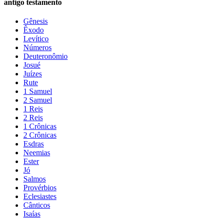
antigo testamento
Gênesis
Êxodo
Levítico
Números
Deuteronômio
Josué
Juízes
Rute
1 Samuel
2 Samuel
1 Reis
2 Reis
1 Crônicas
2 Crônicas
Esdras
Neemias
Ester
Jó
Salmos
Provérbios
Eclesiastes
Cânticos
Isaías