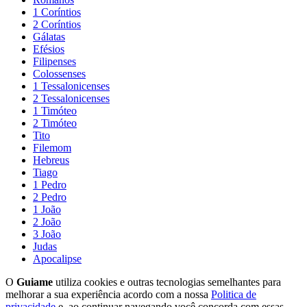
1 Coríntios
2 Coríntios
Gálatas
Efésios
Filipenses
Colossenses
1 Tessalonicenses
2 Tessalonicenses
1 Timóteo
2 Timóteo
Tito
Filemom
Hebreus
Tiago
1 Pedro
2 Pedro
1 João
2 João
3 João
Judas
Apocalipse
O
Guiame
utiliza cookies e outras tecnologias semelhantes para
melhorar a sua experiência acordo com a nossa
Politica de
privacidade
e, ao continuar navegando você concorda com essas