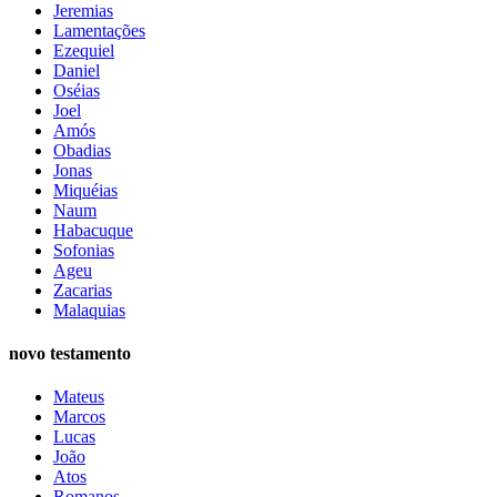
Jeremias
Lamentações
Ezequiel
Daniel
Oséias
Joel
Amós
Obadias
Jonas
Miquéias
Naum
Habacuque
Sofonias
Ageu
Zacarias
Malaquias
novo testamento
Mateus
Marcos
Lucas
João
Atos
Romanos