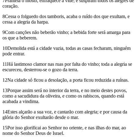
7Pranteia o mosto, enfraquece a vide; e suspiram todos os alegres de
coração.
8Cessa o folguedo dos tamboris, acaba o ruído dos que exultam, e
cessa a alegria da harpa.
9Com canções não beberão vinho; a bebida forte será amarga para
os que a beberem.
10Demolida está a cidade vazia, todas as casas fecharam, ninguém
pode entrar.
11Há lastimoso clamor nas ruas por falta do vinho; toda a alegria se
escureceu, desterrou-se o gozo da terra.
12Na cidade só ficou a desolação, a porta ficou reduzida a ruínas.
13Porque assim será no interior da terra, e no meio destes povos,
como a sacudidura da oliveira, e como os rabiscos, quando está
acabada a vindima.
14Estes alçarão a sua voz, e cantarão com alegria; e por causa da
glória do Senhor exultarão desde o mar.
15Por isso glorificai ao Senhor no oriente, e nas ilhas do mar, ao
nome do Senhor Deus de Israel.