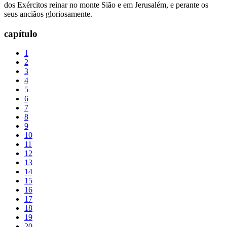
dos Exércitos reinar no monte Sião e em Jerusalém, e perante os
seus anciãos gloriosamente.
capítulo
1
2
3
4
5
6
7
8
9
10
11
12
13
14
15
16
17
18
19
20