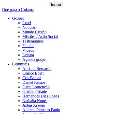
buscar
Doe para o Guiame
Gospel
Israel
Notícias
Mundo Cristão
Missões / Ação Social
Testemunhos
Família
Vídeos
Leitura
Agenda gospel
Colunistas
Adriana Bernardo
Clarice Ebert
Cris Beloni
Daniel Ramos
Darci Lourenção
Getúlio Cidade
Hernandes Dias Lopes
Nathalia Nunes
Jarbas Aragão
Andreia Pinheiro Paulo