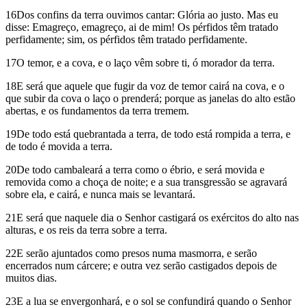
16Dos confins da terra ouvimos cantar: Glória ao justo. Mas eu
disse: Emagreço, emagreço, ai de mim! Os pérfidos têm tratado
perfidamente; sim, os pérfidos têm tratado perfidamente.
17O temor, e a cova, e o laço vêm sobre ti, ó morador da terra.
18E será que aquele que fugir da voz de temor cairá na cova, e o
que subir da cova o laço o prenderá; porque as janelas do alto estão
abertas, e os fundamentos da terra tremem.
19De todo está quebrantada a terra, de todo está rompida a terra, e
de todo é movida a terra.
20De todo cambaleará a terra como o ébrio, e será movida e
removida como a choça de noite; e a sua transgressão se agravará
sobre ela, e cairá, e nunca mais se levantará.
21E será que naquele dia o Senhor castigará os exércitos do alto nas
alturas, e os reis da terra sobre a terra.
22E serão ajuntados como presos numa masmorra, e serão
encerrados num cárcere; e outra vez serão castigados depois de
muitos dias.
23E a lua se envergonhará, e o sol se confundirá quando o Senhor