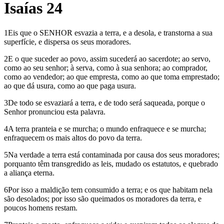
Isaías 24
1Eis que o SENHOR esvazia a terra, e a desola, e transtorna a sua
superfície, e dispersa os seus moradores.
2E o que suceder ao povo, assim sucederá ao sacerdote; ao servo,
como ao seu senhor; à serva, como à sua senhora; ao comprador,
como ao vendedor; ao que empresta, como ao que toma emprestado;
ao que dá usura, como ao que paga usura.
3De todo se esvaziará a terra, e de todo será saqueada, porque o
Senhor pronunciou esta palavra.
4A terra pranteia e se murcha; o mundo enfraquece e se murcha;
enfraquecem os mais altos do povo da terra.
5Na verdade a terra está contaminada por causa dos seus moradores;
porquanto têm transgredido as leis, mudado os estatutos, e quebrado
a aliança eterna.
6Por isso a maldição tem consumido a terra; e os que habitam nela
são desolados; por isso são queimados os moradores da terra, e
poucos homens restam.