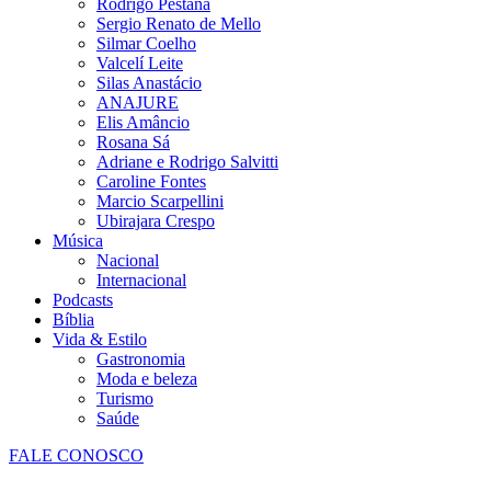
Rodrigo Pestana
Sergio Renato de Mello
Silmar Coelho
Valcelí Leite
Silas Anastácio
ANAJURE
Elis Amâncio
Rosana Sá
Adriane e Rodrigo Salvitti
Caroline Fontes
Marcio Scarpellini
Ubirajara Crespo
Música
Nacional
Internacional
Podcasts
Bíblia
Vida & Estilo
Gastronomia
Moda e beleza
Turismo
Saúde
FALE CONOSCO