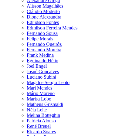
Alexandre Grego
Alisson Magalhães
Cláudio Modesto
Dione Alexsandra
Ediudson Fontes
Edmilson Ferreira Mendes
Fernando Sousa
Felipe Morais
Fernando Queiróz
Fernando Moreira
Frank Medina
Eguinaldo Hélio
Joel Engel
Josué Gonçalves
Luciano Subirá
Magali e Sergio Leoto
Mari Mendes
Mário Moreno
Marisa Lobo
Matheus Grismaldi
Néia Leite
Melina Botteghin
Patrícia Alonso
René Breuel
Ricardo Soares