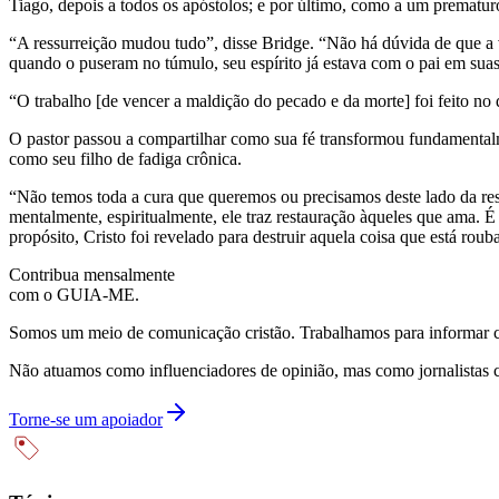
Tiago, depois a todos os apóstolos; e por último, como a um prematu
“A ressurreição mudou tudo”, disse Bridge. “Não há dúvida de que a vi
quando o puseram no túmulo, seu espírito já estava com o pai em suas 
“O trabalho [de vencer a maldição do pecado e da morte] foi feito 
O pastor passou a compartilhar como sua fé transformou fundamenta
como seu filho de fadiga crônica.
“Não temos toda a cura que queremos ou precisamos deste lado da res
mentalmente, espiritualmente, ele traz restauração àqueles que ama. É
propósito, Cristo foi revelado para destruir aquela coisa que está roub
Contribua mensalmente
com o GUIA-ME.
Somos um meio de comunicação cristão. Trabalhamos para informar com
Não atuamos como influenciadores de opinião, mas como jornalistas 
Torne-se um apoiador