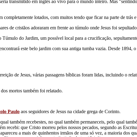
seria transmitido em inglês ao vivo para o mundo inteiro. Mas "sentind
im completamente lotados, com muitos tendo que ficar na parte de trás e
lhares de cristãos adoraram em frente ao túmulo onde Jesus foi sepulta
Túmulo do Jardim, um possível local para a crucificação, sepultamento e
ncontrará este belo jardim com sua antiga tumba vazia. Desde 1894, o
rreição de Jesus, várias passagens bíblicas foram lidas, incluindo o re
o dos mortos também foi relatado.
tolo Paulo
aos seguidores de Jesus na cidade grega de Corinto.
qual também recebestes, no qual também permaneceis, pelo qual também 
 recebi: que Cristo morreu pelos nossos pecados, segundo as Escrituras
le apareceu a mais de quinhentos irmãos de uma só vez, a maioria dos q