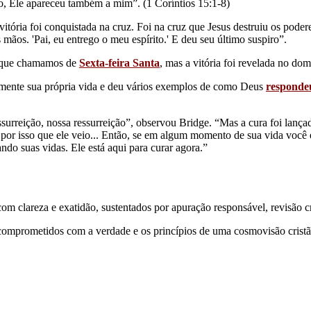
ro, Ele apareceu também a mim”. (1 Coríntios 15:1-8)
tória foi conquistada na cruz. Foi na cruz que Jesus destruiu os poder
mãos. 'Pai, eu entrego o meu espírito.' E deu seu último suspiro”.
no que chamamos de
Sexta-feira Santa
, mas a vitória foi revelada no d
lmente sua própria vida e deu vários exemplos de como Deus
responde
surreição, nossa ressurreição”, observou Bridge. “Mas a cura foi lanç
 por isso que ele veio... Então, se em algum momento de sua vida você 
ando suas vidas. Ele está aqui para curar agora.”
 clareza e exatidão, sustentados por apuração responsável, revisão cri
comprometidos com a verdade e os princípios de uma cosmovisão cristã