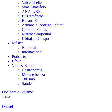
Valcelí Leite
Silas Anastácio
ANAJURE
Elis Amâncio
Rosana Sá
Adriane e Rodrigo Salvitti
Caroline Fontes
Marcio Scarpellini
Ubirajara Crespo
Música
Nacional
Internacional
Podcasts
Bíblia
Vida & Estilo
Gastronomia
Moda e beleza
Turismo
Saúde
Doe para o Guiame
MENU
Israel