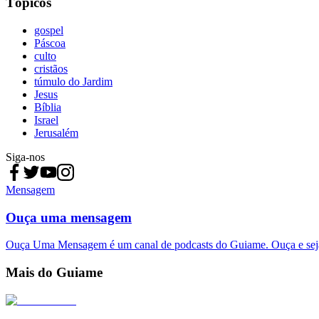
Tópicos
gospel
Páscoa
culto
cristãos
túmulo do Jardim
Jesus
Bíblia
Israel
Jerusalém
Siga-nos
Mensagem
Ouça uma mensagem
Ouça Uma Mensagem é um canal de podcasts do Guiame. Ouça e sej
Mais do Guiame