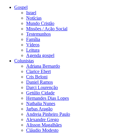
Gospel
Israel
Notícias
Mundo Cristão
Missões / Ação Social
Testemunhos
Família
Vídeos
Leitura
Agenda gospel
Colunistas
Adriana Bernardo
Clarice Ebert
Cris Beloni
Daniel Ramos
Darci Lourenção
Getúlio Cidade
Hernandes Dias Lopes
Nathalia Nunes
Jarbas Aragão
Andreia Pinheiro Paulo
Alexandre Grego
Alisson Magalhães
Cláudio Modesto