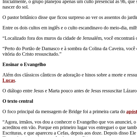
Inicialmente, o grupo planejou apenas um culto presencial às 9h, que 
nascer do sol.
O pastor britânico disse que ficou surpreso ao ver os assentos do jard
Entre os dois cultos em inglês e o culto escandinavo do meio-dia, mi
“Localizado fora dos muros da cidade de Jerusalém, você encontrará o 
“Perto do Portão de Damasco e à sombra da Colina da Caveira, você e
vitória do Cristo ressuscitado.”
Ensinar o Evangelho
Além dos clássicos cânticos de adoração e hinos sobre a morte e ressu
Lucas
.
O diálogo entre Jesus e Marta pouco antes de Jesus ressuscitar Lázar
O texto central
O foco principal da mensagem de Bridge foi a primeira carta do
após
“Agora, irmãos, vos dou a conhecer o Evangelho que vos anunciei, o 
acreditou em vão. Porque em primeiro lugar vos entreguei o que também
Escrituras, e que apareceu a Cefas, depois aos doze. Depois disso E