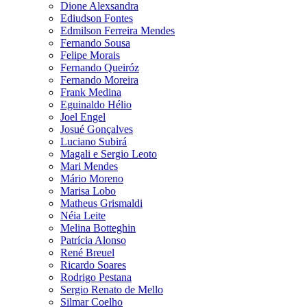
Dione Alexsandra
Ediudson Fontes
Edmilson Ferreira Mendes
Fernando Sousa
Felipe Morais
Fernando Queiróz
Fernando Moreira
Frank Medina
Eguinaldo Hélio
Joel Engel
Josué Gonçalves
Luciano Subirá
Magali e Sergio Leoto
Mari Mendes
Mário Moreno
Marisa Lobo
Matheus Grismaldi
Néia Leite
Melina Botteghin
Patrícia Alonso
René Breuel
Ricardo Soares
Rodrigo Pestana
Sergio Renato de Mello
Silmar Coelho