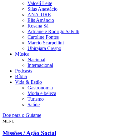
Valcelí Leite
Silas Anastácio
ANAJURE
Elis Amâncio
Rosana Sá
Adriane e Rodrigo Salvitti
Caroline Fontes
Marcio Scarpellini
Ubirajara Crespo
Música
Nacional
Internacional
Podcasts
Bíblia
Vida & Estilo
Gastronomia
Moda e beleza
Turismo
Saúde
Doe para o Guiame
MENU
Missões / Ação Social