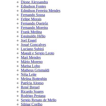
Dione Alexsandra
Ediudson Fontes
Edmilson Ferreira Mendes
Fernando Sousa
Felipe Morais
Fernando Queiróz
Fernando Moreira
Frank Medina
Eguinaldo Hélio
Joel Engel
Josué Gonçalves
Luciano Subirá
Magali e Sergio Leoto
Mari Mendes
Mário Moreno
Marisa Lobo
Matheus Grismaldi
Néia Leite
Melina Botteghin
Patrícia Alonso
René Breuel
Ricardo Soares
Rodrigo Pestana
Sergio Renato de Mello
Silmar Coelho