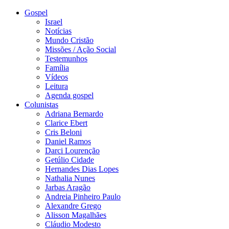
Gospel
Israel
Notícias
Mundo Cristão
Missões / Ação Social
Testemunhos
Família
Vídeos
Leitura
Agenda gospel
Colunistas
Adriana Bernardo
Clarice Ebert
Cris Beloni
Daniel Ramos
Darci Lourenção
Getúlio Cidade
Hernandes Dias Lopes
Nathalia Nunes
Jarbas Aragão
Andreia Pinheiro Paulo
Alexandre Grego
Alisson Magalhães
Cláudio Modesto