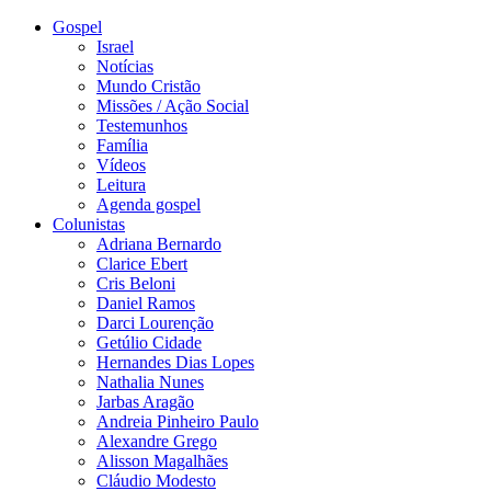
Gospel
Israel
Notícias
Mundo Cristão
Missões / Ação Social
Testemunhos
Família
Vídeos
Leitura
Agenda gospel
Colunistas
Adriana Bernardo
Clarice Ebert
Cris Beloni
Daniel Ramos
Darci Lourenção
Getúlio Cidade
Hernandes Dias Lopes
Nathalia Nunes
Jarbas Aragão
Andreia Pinheiro Paulo
Alexandre Grego
Alisson Magalhães
Cláudio Modesto