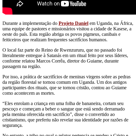
Durante a implementação do
Projeto Daniel
em Uganda, na África,
uma equipe de pastores e missionários visitou a cidade de Kasese, a
oeste do país. Esta região abriga os povos pigmeus, canibais e
feiticeiros que realizam frequentes sacrifícios humanos.
O local faz parte do Reino de Rwenzururu, que no passado foi
literalmente entregue à Satanás em um ritual feito por seus líderes,
conforme relatou Marcos Corrêa, diretor do Guiame, durante
passagem na região.
Por isso, a prática de sacrifícios de meninas virgens sobre as pedras
da região florestal se tornou comum em Uganda. Um dos antigos
participantes dos rituais, que se tornou cristão, contou ao Guiame
como acontecem as mortes.
“Eles enrolam a criança em uma folha de bananeira, cortam seu
pescoço e começam a beber o sangue que está sendo derramado
pela menina oferecida em sacrifício”, disse o convertido ao
cristianismo, que preferiu não revelar sua identidade por razões de
segurança.
No entanto, a tribo no qual o relator pertencia se rendeu a Cristo e