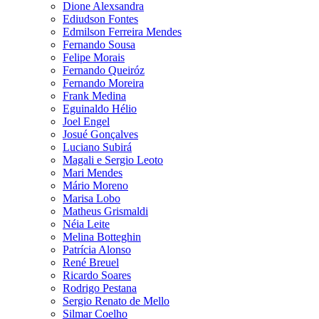
Dione Alexsandra
Ediudson Fontes
Edmilson Ferreira Mendes
Fernando Sousa
Felipe Morais
Fernando Queiróz
Fernando Moreira
Frank Medina
Eguinaldo Hélio
Joel Engel
Josué Gonçalves
Luciano Subirá
Magali e Sergio Leoto
Mari Mendes
Mário Moreno
Marisa Lobo
Matheus Grismaldi
Néia Leite
Melina Botteghin
Patrícia Alonso
René Breuel
Ricardo Soares
Rodrigo Pestana
Sergio Renato de Mello
Silmar Coelho