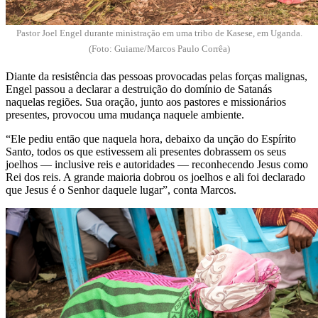
Pastor Joel Engel durante ministração em uma tribo de Kasese, em Uganda.
(Foto: Guiame/Marcos Paulo Corrêa)
Diante da resistência das pessoas provocadas pelas forças malignas,
Engel passou a declarar a destruição do domínio de Satanás
naquelas regiões. Sua oração, junto aos pastores e missionários
presentes, provocou uma mudança naquele ambiente.
“Ele pediu então que naquela hora, debaixo da unção do Espírito
Santo, todos os que estivessem ali presentes dobrassem os seus
joelhos — inclusive reis e autoridades — reconhecendo Jesus como
Rei dos reis. A grande maioria dobrou os joelhos e ali foi declarado
que Jesus é o Senhor daquele lugar”, conta Marcos.