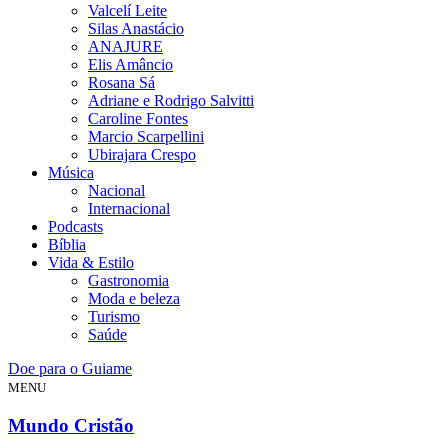
Valcelí Leite
Silas Anastácio
ANAJURE
Elis Amâncio
Rosana Sá
Adriane e Rodrigo Salvitti
Caroline Fontes
Marcio Scarpellini
Ubirajara Crespo
Música
Nacional
Internacional
Podcasts
Bíblia
Vida & Estilo
Gastronomia
Moda e beleza
Turismo
Saúde
Doe para o Guiame
MENU
Mundo Cristão