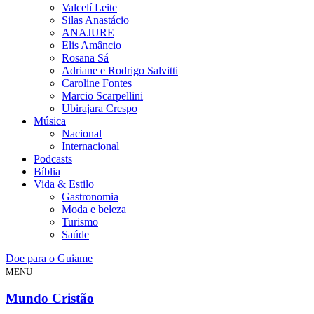
Valcelí Leite
Silas Anastácio
ANAJURE
Elis Amâncio
Rosana Sá
Adriane e Rodrigo Salvitti
Caroline Fontes
Marcio Scarpellini
Ubirajara Crespo
Música
Nacional
Internacional
Podcasts
Bíblia
Vida & Estilo
Gastronomia
Moda e beleza
Turismo
Saúde
Doe para o Guiame
MENU
Mundo Cristão