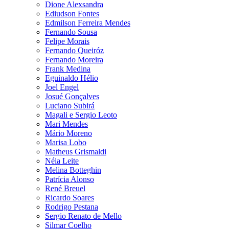
Dione Alexsandra
Ediudson Fontes
Edmilson Ferreira Mendes
Fernando Sousa
Felipe Morais
Fernando Queiróz
Fernando Moreira
Frank Medina
Eguinaldo Hélio
Joel Engel
Josué Gonçalves
Luciano Subirá
Magali e Sergio Leoto
Mari Mendes
Mário Moreno
Marisa Lobo
Matheus Grismaldi
Néia Leite
Melina Botteghin
Patrícia Alonso
René Breuel
Ricardo Soares
Rodrigo Pestana
Sergio Renato de Mello
Silmar Coelho