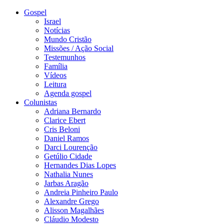
Gospel
Israel
Notícias
Mundo Cristão
Missões / Ação Social
Testemunhos
Família
Vídeos
Leitura
Agenda gospel
Colunistas
Adriana Bernardo
Clarice Ebert
Cris Beloni
Daniel Ramos
Darci Lourenção
Getúlio Cidade
Hernandes Dias Lopes
Nathalia Nunes
Jarbas Aragão
Andreia Pinheiro Paulo
Alexandre Grego
Alisson Magalhães
Cláudio Modesto