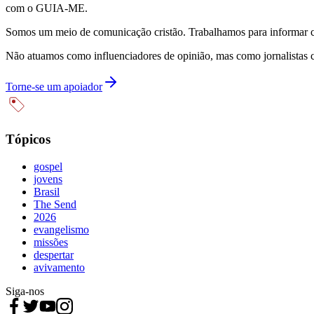
com o GUIA-ME.
Somos um meio de comunicação cristão. Trabalhamos para informar com
Não atuamos como influenciadores de opinião, mas como jornalistas 
Torne-se um apoiador
Tópicos
gospel
jovens
Brasil
The Send
2026
evangelismo
missões
despertar
avivamento
Siga-nos